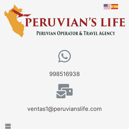
998516938
ventas1@peruvianslife.com