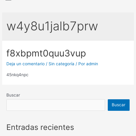
w4y8u1jalb7prw
f8xbpmt0quu3vup
Deja un comentario
/
Sin categoría
/ Por
admin
45nkq4npc
Buscar
Buscar
Entradas recientes