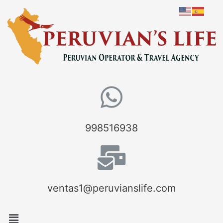
998516938
ventas1@peruvianslife.com