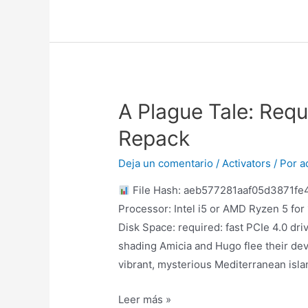
A Plague Tale: Req
Repack
Deja un comentario
/
Activators
/ Por
a
File Hash: aeb577281aaf05d3871fe4
Processor: Intel i5 or AMD Ryzen 5 f
Disk Space: required: fast PCIe 4.0 d
shading Amicia and Hugo flee their de
vibrant, mysterious Mediterranean isla
Leer más »