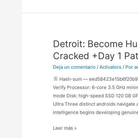
Detroit: Become Hu
Cracked +Day 1 Pa
Deja un comentario
/
Activators
/ Por
a
Hash-sum — eed58423e15b6f20b9
Verify Processor: 6-core 3.5 GHz mini
mode Disk: high-speed SSD 120 GB G
Ultra Three distinct androids navigate a
intelligence begins developing genui
Leer más »