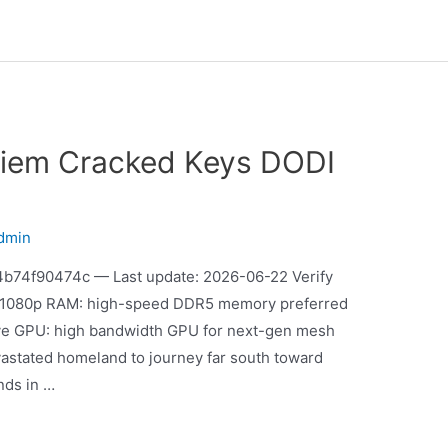
uiem Cracked Keys DODI
dmin
b74f90474c — Last update: 2026-06-22 Verify
or 1080p RAM: high-speed DDR5 memory preferred
rive GPU: high bandwidth GPU for next-gen mesh
vastated homeland to journey far south toward
nds in …