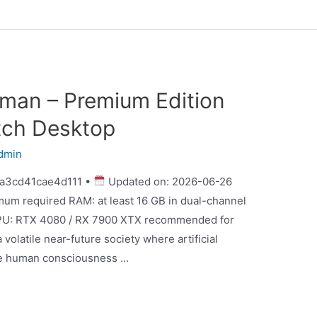
man – Premium Edition
tch Desktop
dmin
a3cd41cae4d111 •
Updated on: 2026-06-26
mum required RAM: at least 16 GB in dual-channel
PU: RTX 4080 / RX 7900 XTX recommended for
 volatile near-future society where artificial
ne human consciousness …