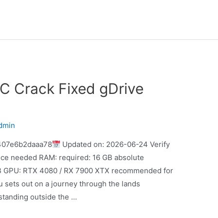
PC Crack Fixed gDrive
dmin
407e6b2daaa78
Updated on: 2026-06-24 Verify
nce needed RAM: required: 16 GB absolute
B GPU: RTX 4080 / RX 7900 XTX recommended for
u sets out on a journey through the lands
standing outside the …