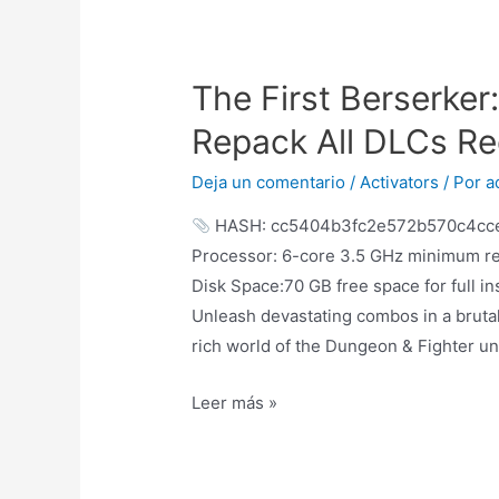
The First Berserker
Repack All DLCs Re
Deja un comentario
/
Activators
/ Por
a
HASH: cc5404b3fc2e572b570c4cce6
Processor: 6-core 3.5 GHz minimum re
Disk Space:70 GB free space for full in
Unleash devastating combos in a brutal
rich world of the Dungeon & Fighter un
Leer más »