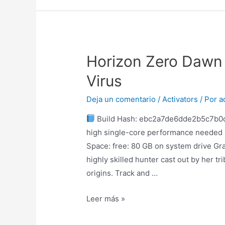
Horizon Zero Dawn
Virus
Deja un comentario
/
Activators
/ Por
a
Build Hash: ebc2a7de6dde2b5c7b0
high single-core performance needed 
Space: free: 80 GB on system drive Gr
highly skilled hunter cast out by her tr
origins. Track and …
Leer más »