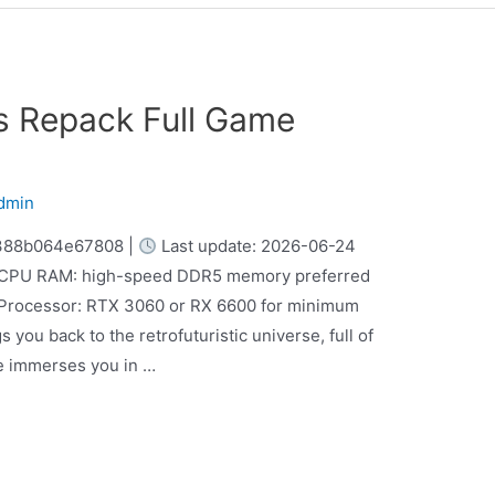
ys Repack Full Game
dmin
388b064e67808 |
Last update: 2026-06-24
ed CPU RAM: high-speed DDR5 memory preferred
 Processor: RTX 3060 or RX 6600 for minimum
 you back to the retrofuturistic universe, full of
e immerses you in …