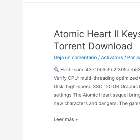
Atomic Heart II Ke
Torrent Download
Deja un comentario
/
Activators
/ Por
a
Hash-sum: 43710b9c5b2f305deb5
Verify CPU: multi-threading optimiz
Disk: high-speed SSD 120 GB Graphic
settings The Atomic Heart sequel brings
new characters and dangers. The gam
Leer más »