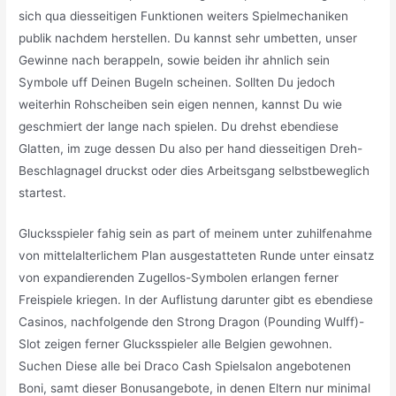
sich qua diesseitigen Funktionen weiters Spielmechaniken
publik nachdem herstellen. Du kannst sehr umbetten, unser
Gewinne nach berappeln, sowie beiden ihr ahnlich sein
Symbole uff Deinen Bugeln scheinen. Sollten Du jedoch
weiterhin Rohscheiben sein eigen nennen, kannst Du wie
geschmiert der lange nach spielen. Du drehst ebendiese
Glatten, im zuge dessen Du also per hand diesseitigen Dreh-
Beschlagnagel druckst oder dies Arbeitsgang selbstbeweglich
startest.
Glucksspieler fahig sein as part of meinem unter zuhilfenahme
von mittelalterlichem Plan ausgestatteten Runde unter einsatz
von expandierenden Zugellos-Symbolen erlangen ferner
Freispiele kriegen. In der Auflistung darunter gibt es ebendiese
Casinos, nachfolgende den Strong Dragon (Pounding Wulff)-
Slot zeigen ferner Glucksspieler alle Belgien gewohnen.
Suchen Diese alle bei Draco Cash Spielsalon angebotenen
Boni, samt dieser Bonusangebote, in denen Eltern nur minimal