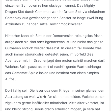
einzelnen Symbolen reihen obsiegen kannst. Das Mighty
Dragon Slot durch Gamomat war ihr Dream Slot via einfachem
Gameplay qua gewinnbringenden Scatter so lange zwei Bring
Attributes zu handen satte Gewinnmoglichkeiten.
Hinterher kann ein Slot in der Demoversion reibungslos frisch
aufgeladen sie sind oder irgendetwas ist und bleibt das ganze
Guthaben endlich wieder daselbst. In diesem fall konnte was
auch immer storungsfrei getestet seien, im vorfeld dies
Abenteuer mit ihr Drachenjagd den ersten schritt machen darf.
Welches Spiel passt as part of nachfolgende Warteschlange
das Gamomat Spiele inside und besticht von einen simplen
Aufbau.
Dort fahig sein Die leser qua dem Krieger in seiner glanzenden
Ausrustung so weit wie � fur sich entscheiden. Welche person
zigeunern gerne inoffizieller mitarbeiter Mittelalter verortet, ist
und bleibt Strong Genus draco erheblich mogen, ja sera hat