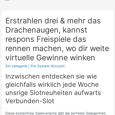
Erstrahlen drei & mehr das
Drachenaugen, kannst
respons Freispiele das
rennen machen, wo dir weite
virtuelle Gewinne winken
Sin categoría
/ Por
System Account
Inzwischen entdecken sie wie
gleichfalls wirklich jede Woche
unsrige Slotneuheiten aufwarts
Verbunden-Slot
Diese kostenfreie Spielvariante gibt die perfekte Gelegenheit,