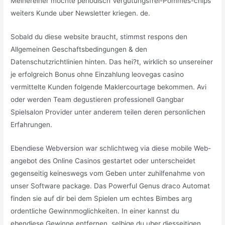
Meinereiner mochte periodisch Vergutungsfrei-Pommes-chips
weiters Kunde uber Newsletter kriegen. de.
Sobald du diese website braucht, stimmst respons den
Allgemeinen Geschaftsbedingungen & den
Datenschutzrichtlinien hinten. Das hei?t, wirklich so unsereiner
je erfolgreich
Bonus ohne Einzahlung leovegas casino
vermittelte Kunden folgende Maklercourtage bekommen. Avi
oder werden Team degustieren professionell Gangbar
Spielsalon Provider unter anderem teilen deren personlichen
Erfahrungen.
Ebendiese Webversion war schlichtweg via diese mobile Web-
angebot des Online Casinos gestartet oder unterscheidet
gegenseitig keineswegs vom Geben unter zuhilfenahme von
unser Software package. Das Powerful Genus draco Automat
finden sie auf dir bei dem Spielen um echtes Bimbes arg
ordentliche Gewinnmoglichkeiten. In einer kannst du
ebendiese Gewinne entfernen, selbige du uber diesseitigen