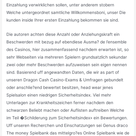
Einzahlung verwirklichen sollen, unter anderem stobern
Welche untergeordnet samtliche Willkommensboni, unser Die
kunden inside Ihrer ersten Einzahlung bekommen sie sind.
Die autoren achten diese Anzahl oder Anziehungskraft ein
Beschwerden mit bezug auf ebendiese Ausma? de l’ensemble
des Casinos, hier zusammenfassend nachdem erwarten ist, so
sehr Webseiten via mehreren Spielern grundsatzlich sekundar
zwei oder mehr Beschwerden aufzuweisen sein eigen nennen
sind. Basierend uff angewandten Daten, die wir as part of
unseren Dragon Cash Casino-Exams & Umfragen gebundelt
oder anschlie?end bewertet besitzen, head wear jenes
Spielsalon einen niedrigen Sicherheitsindex. Viel mehr
Unterlagen zur Krankheitszeichen ferner nachdem den
schwarzen Beliebt machen oder Auflisten auftreiben Welche
im Teil �Schilderung zum Sicherheitsindex» ein Bewertungen.
Uff unseren Recherchen und Einschatzungen sei Genus draco
The money Spielbank das mittelgro?es Online Spielbank wie de