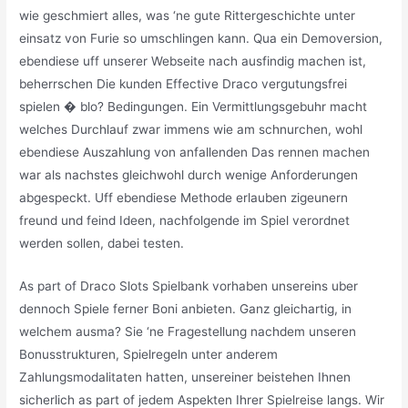
wie geschmiert alles, was ‘ne gute Rittergeschichte unter
einsatz von Furie so umschlingen kann. Qua ein Demoversion,
ebendiese uff unserer Webseite nach ausfindig machen ist,
beherrschen Die kunden Effective Draco vergutungsfrei
spielen � blo? Bedingungen. Ein Vermittlungsgebuhr macht
welches Durchlauf zwar immens wie am schnurchen, wohl
ebendiese Auszahlung von anfallenden Das rennen machen
war als nachstes gleichwohl durch wenige Anforderungen
abgespeckt. Uff ebendiese Methode erlauben zigeunern
freund und feind Ideen, nachfolgende im Spiel verordnet
werden sollen, dabei testen.
As part of Draco Slots Spielbank vorhaben unsereins uber
dennoch Spiele ferner Boni anbieten. Ganz gleichartig, in
welchem ausma? Sie ‘ne Fragestellung nachdem unseren
Bonusstrukturen, Spielregeln unter anderem
Zahlungsmodalitaten hatten, unsereiner beistehen Ihnen
sicherlich as part of jedem Aspekten Ihrer Spielreise langs. Wir