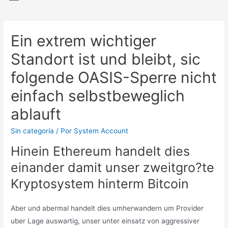
Ein extrem wichtiger
Standort ist und bleibt, sic
folgende OASIS-Sperre nicht
einfach selbstbeweglich
ablauft
Sin categoría
/ Por
System Account
Hinein Ethereum handelt dies
einander damit unser zweitgro?te
Kryptosystem hinterm Bitcoin
Aber und abermal handelt dies umherwandern um Provider
uber Lage auswartig, unser unter einsatz von aggressiver