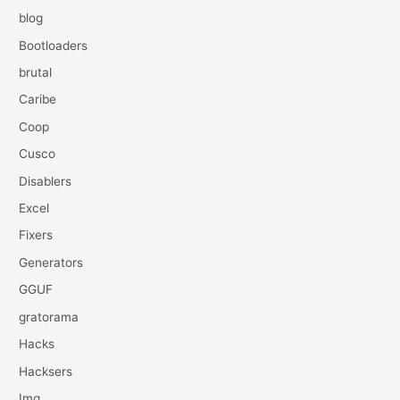
blog
Bootloaders
brutal
Caribe
Coop
Cusco
Disablers
Excel
Fixers
Generators
GGUF
gratorama
Hacks
Hacksers
Img