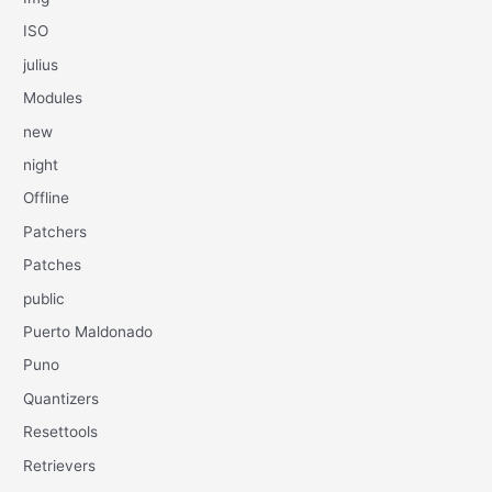
ISO
julius
Modules
new
night
Offline
Patchers
Patches
public
Puerto Maldonado
Puno
Quantizers
Resettools
Retrievers