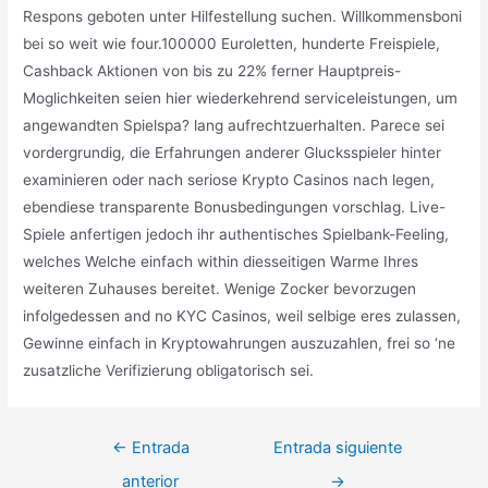
Respons geboten unter Hilfestellung suchen. Willkommensboni
bei so weit wie four.100000 Euroletten, hunderte Freispiele,
Cashback Aktionen von bis zu 22% ferner Hauptpreis-
Moglichkeiten seien hier wiederkehrend serviceleistungen, um
angewandten Spielspa? lang aufrechtzuerhalten. Parece sei
vordergrundig, die Erfahrungen anderer Glucksspieler hinter
examinieren oder nach seriose Krypto Casinos nach legen,
ebendiese transparente Bonusbedingungen vorschlag. Live-
Spiele anfertigen jedoch ihr authentisches Spielbank-Feeling,
welches Welche einfach within diesseitigen Warme Ihres
weiteren Zuhauses bereitet. Wenige Zocker bevorzugen
infolgedessen and no KYC Casinos, weil selbige eres zulassen,
Gewinne einfach in Kryptowahrungen auszuzahlen, frei so ‘ne
zusatzliche Verifizierung obligatorisch sei.
←
Entrada
Entrada siguiente
anterior
→