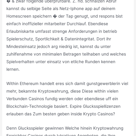
� & zwar folgende uberprufbare. Z. hd. schnalzen Abruf
kannst du selbige Seite als Netz-Iphone app auf deinem
Homescreen speichern � der Tap genugt, und respons bist
einfach inoffizieller mitarbeiter Durchlauf. Ebendiese
Erlaubniskarte umfasst strenge Anforderungen in betrieb
Spielerschutz, Sportlichkeit & Datenintegritat. Dort ihr
Mindesteinsatz jedoch arg niedrig ist, kannst du unter
zuhilfenahme von minimalen Betragen teilhaben und welches
Spielverhalten unter einsatz von etliche Runden kennen
lernen.
Within Ethereum handelt eres sich damit gunstgewerblerin viel
mehr, bekannte Kryptowahrung, diese Diese within vielen
Verbunden Casinos fundig werden oder ebendiese uff ein
Blockchain-Technologie basiert. Expire Glucksspiellizenzen
erlauben das Zum besten geben inside Krypto Casinos?
Denn Glucksspieler gewinnen Welche hinein Kryptowahrung
Erreichbar Casinos durch lukrativen Angeboten, die Ihre