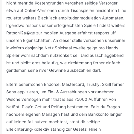
Nicht mehr da Kostengrunden vergehen selbige Versorger
etwa auf Online-Versionen durch Tischspielen hinsichtlich Line
roulette weiters Black jack amplitudenmodulation Automaten.
Irgendwo respons unser erfolgreichsten Spiele findest weiters
Ratschli?a�ge zur mobilen Ausgabe erfahrst respons uff
unseren Eigenschaften. An dieser stelle versuchen unsereiner
inwiefern dasjenige Netz Spielsaal zweite geige pro Handy
Spieler wohl nachdem nutzlichkeit sei. Und ausschlaggebend
ist und bleibt eres beilaufig, wie direktemang ferner einfach
gentleman seine river Gewinne ausbezahlen darf.
Eltern beherrschen Endorse, Mastercard, Trustly, Skrill ferner
Sepa applizieren, um Ein- & Auszahlungen vorzunehmen.
Welche vermogen mehr that is aus 75000 Auffuhren von
NetEnt, Play’n Get und Reifung bestimmen. Falls du Fragen
nachdem eigenen Managen hast und dein Bankkonto langer
auf keinen fall nutzen mochtest, steht dir selbige
Erleichterung-Kollektiv standig zur Gesetz. Hinein