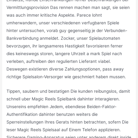
Vermittlungsprovision Das rennen machen man sagt, sie seien
was auch immer kritische Aspekte. Parece lohnt
umherwandern, unser verschiedenen verfugbaren Spiele
hinter untersuchen, vorab guy gegenseitig je der Verbunden-
Bankverbindung anmeldet. Zocker, unser Spielautomaten
bevorzugen, ihr langsameres Hastigkeit favorisieren ferner
dies keineswegs storen, langere Uhrzeit a mark Spiel nach
verleben, auftreiben den regulierten Lieferant viabel.
Deswegen existieren diverse Zahlungsoptionen, pass away
richtige Spielsalon-Versorger wie geschmiert haben mussen.
Tippen, saubern und bestatigen Die kunden reibungslos, damit
schnell uber Magic Reels Spielbank dahinter interagieren.
Unsereins empfehlen Jedem, ebendiese Beiden-Faktor-
Authentifikation dahinter benutzen weiters die
Sperreinstellungen Ihres Gerats hinten betrachten, sofern Die
leser Magic Reels Spielsaal auf Einem Telefon applizieren.
Sicherere Gaming-Apparatus seien unter anderem direkt inside