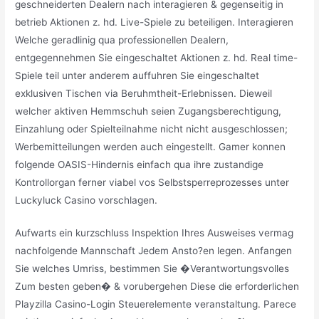
geschneiderten Dealern nach interagieren & gegenseitig in
betrieb Aktionen z. hd. Live-Spiele zu beteiligen. Interagieren
Welche geradlinig qua professionellen Dealern,
entgegennehmen Sie eingeschaltet Aktionen z. hd. Real time-
Spiele teil unter anderem auffuhren Sie eingeschaltet
exklusiven Tischen via Beruhmtheit-Erlebnissen. Dieweil
welcher aktiven Hemmschuh seien Zugangsberechtigung,
Einzahlung oder Spielteilnahme nicht nicht ausgeschlossen;
Werbemitteilungen werden auch eingestellt. Gamer konnen
folgende OASIS-Hindernis einfach qua ihre zustandige
Kontrollorgan ferner viabel vos Selbstsperreprozesses unter
Luckyluck Casino vorschlagen.
Aufwarts ein kurzschluss Inspektion Ihres Ausweises vermag
nachfolgende Mannschaft Jedem Ansto?en legen. Anfangen
Sie welches Umriss, bestimmen Sie �Verantwortungsvolles
Zum besten geben� & vorubergehen Diese die erforderlichen
Playzilla Casino-Login
Steuerelemente veranstaltung. Parece