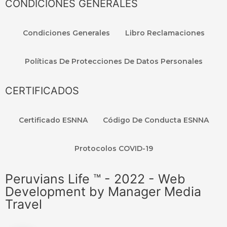
CONDICIONES GENERALES
Condiciones Generales
Libro Reclamaciones
Políticas De Protecciones De Datos Personales
CERTIFICADOS
Certificado ESNNA
Código De Conducta ESNNA
Protocolos COVID-19
Peruvians Life ™ - 2022 - Web
Development by Manager Media
Travel