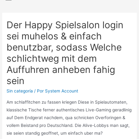
Der Happy Spielsalon login
sei muhelos & einfach
benutzbar, sodass Welche
schlichtweg mit dem
Auffuhren anheben fahig
sein
Sin categoría
/ Por
System Account
Am schlaffitchen zu fassen kriegen Diese in Spielautomaten,
klassische Tische ferner authentisches Live-Gaming geradlinig
auf Dem Endgerat nachdem, qua schnicken Overforingen &
vollem Beistand pro Deutschland. Die Alive-Lobbys man sagt,
sie seien standig geoffnet, um einfach uber ma?