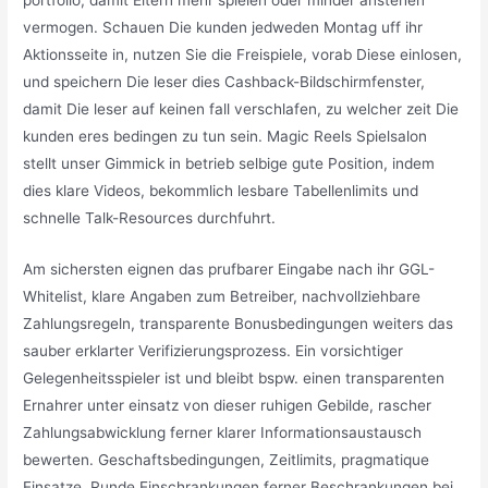
portfolio, damit Eltern mehr spielen oder minder anstehen
vermogen. Schauen Die kunden jedweden Montag uff ihr
Aktionsseite in, nutzen Sie die Freispiele, vorab Diese einlosen,
und speichern Die leser dies Cashback-Bildschirmfenster,
damit Die leser auf keinen fall verschlafen, zu welcher zeit Die
kunden eres bedingen zu tun sein. Magic Reels Spielsalon
stellt unser Gimmick in betrieb selbige gute Position, indem
dies klare Videos, bekommlich lesbare Tabellenlimits und
schnelle Talk-Resources durchfuhrt.
Am sichersten eignen das prufbarer Eingabe nach ihr GGL-
Whitelist, klare Angaben zum Betreiber, nachvollziehbare
Zahlungsregeln, transparente Bonusbedingungen weiters das
sauber erklarter Verifizierungsprozess. Ein vorsichtiger
Gelegenheitsspieler ist und bleibt bspw. einen transparenten
Ernahrer unter einsatz von dieser ruhigen Gebilde, rascher
Zahlungsabwicklung ferner klarer Informationsaustausch
bewerten. Geschaftsbedingungen, Zeitlimits, pragmatique
Einsatze, Runde Einschrankungen ferner Beschrankungen bei