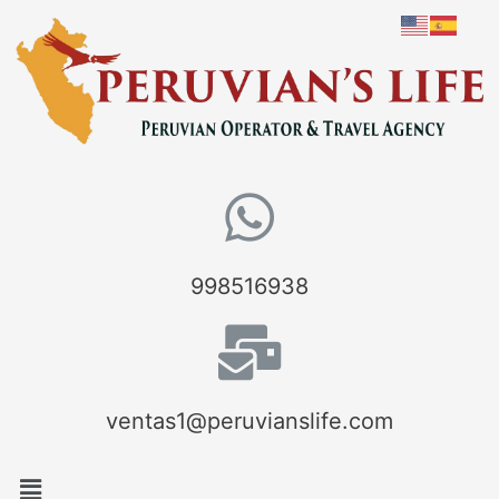
998516938
ventas1@peruvianslife.com