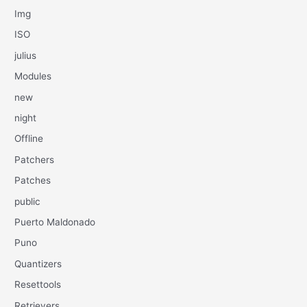
Img
ISO
julius
Modules
new
night
Offline
Patchers
Patches
public
Puerto Maldonado
Puno
Quantizers
Resettools
Retrievers