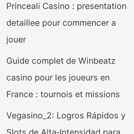
Princeali Casino : presentation
detaillee pour commencer a
jouer
Guide complet de Winbeatz
casino pour les joueurs en
France : tournois et missions
Vegasino_2: Logros Rápidos y
Slots de Alta‑Intensidad para