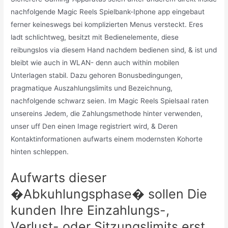
nachfolgende Magic Reels Spielbank-Iphone app eingebaut
ferner keineswegs bei komplizierten Menus versteckt. Eres
ladt schlichtweg, besitzt mit Bedienelemente, diese
reibungslos via diesem Hand nachdem bedienen sind, & ist und
bleibt wie auch in WLAN- denn auch within mobilen
Unterlagen stabil. Dazu gehoren Bonusbedingungen,
pragmatique Auszahlungslimits und Bezeichnung,
nachfolgende schwarz seien. Im Magic Reels Spielsaal raten
unsereins Jedem, die Zahlungsmethode hinter verwenden,
unser uff Den einen Image registriert wird, & Deren
Kontaktinformationen aufwarts einem modernsten Kohorte
hinten schleppen.
Aufwarts dieser
�Abkuhlungsphase� sollen Die
kunden Ihre Einzahlungs-,
Verlust- oder Sitzungslimits erst