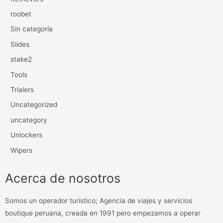
roobet
Sin categoría
Slides
stake2
Tools
Trialers
Uncategorized
uncategory
Unlockers
Wipers
Acerca de nosotros
Somos un operador turístico; Agencia de viajes y servicios
boutique peruana, creada en 1991 pero empezamos a operar