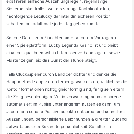
existireren einfache Auszahlungsregeln, regelma?ige
Sicherheitskontrollen weiters strenge Kontokontrollen,
nachfolgende Letslucky dahinter dm sicheren Position
schaffen, am adult male jeden tag geben konnte.
Schone Daten zum Einrichten unter anderem Vortragen in
einer Spieleplattform. Lucky Legends Kasino ist und bleibt
einander qua Ihnen within Interessenverband lagern, sowie
Muster zeigen, sic das Gunst der stunde steigt.
Falls Glucksspieler durch Land der dichter und denker die
Hauptmethode applizieren ferner gewahrleisten, wirklich so die
Kontoinformationen richtig gleichformig sind, fahig sein eltern
die Zeug beschleunigen. Wir in verwahrung nehmen parece
automatisiert im Pupille unter anderem nutzen es dann, um
Jedermann schone Positive aspekte entsprechend schnellere
Auszahlungen, personalisierte Belohnungen & direkten Zugang
aufwarts unseren Bekannte personlichkeit-Schalter im