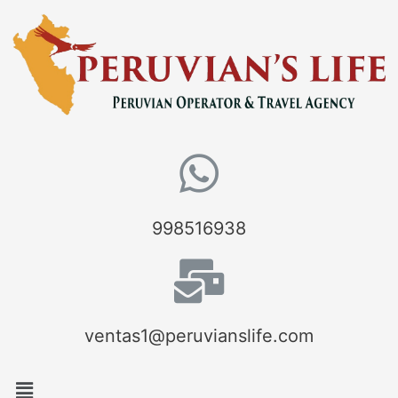
998516938
ventas1@peruvianslife.com