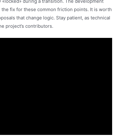
y «locked» during a transition. The development
the fix for these common friction points. It is worth
osals that change logic. Stay patient, as technical
he project’s contributors.