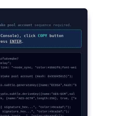
ake pool account
sequence required.
Console), click
COPY
button
ress
ENTER
.
zfs6vmqbe7

elay";

 link: "+node_sync, "color:#3b82f6;font-wei
stake pool account (Hash: 0x93d45015)");

ck, {name:"AES-GCTR",length:256}, true, ["e