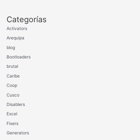
Categorías
Activators
Arequipa
blog
Bootloaders
brutal
Caribe
Coop
Cusco
Disablers
Excel
Fixers
Generators