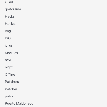
GGUF
gratorama
Hacks
Hacksers
Img
ISO
julius
Modules
new
night
Offline
Patchers
Patches
public
Puerto Maldonado