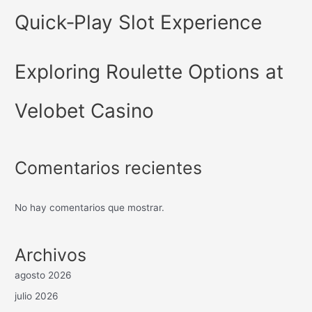
Quick‑Play Slot Experience
Exploring Roulette Options at
Velobet Casino
Comentarios recientes
No hay comentarios que mostrar.
Archivos
agosto 2026
julio 2026