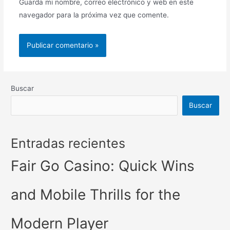
Guarda mi nombre, correo electrónico y web en este
navegador para la próxima vez que comente.
Buscar
Buscar
Entradas recientes
Fair Go Casino: Quick Wins
and Mobile Thrills for the
Modern Player