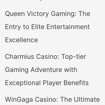
Queen Victory Gaming: The
Entry to Elite Entertainment
Excellence
Charmius Casino: Top-tier
Gaming Adventure with
Exceptional Player Benefits
WinGaga Casino: The Ultimate