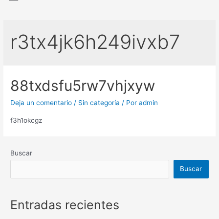
r3tx4jk6h249ivxb7
88txdsfu5rw7vhjxyw
Deja un comentario
/
Sin categoría
/ Por
admin
f3h1okcgz
Buscar
Buscar
Entradas recientes