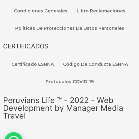
Condiciones Generales
Libro Reclamaciones
Políticas De Protecciones De Datos Personales
CERTIFICADOS
Certificado ESNNA
Código De Conducta ESNNA
Protocolos COVID-19
Peruvians Life ™ - 2022 - Web
Development by Manager Media
Travel