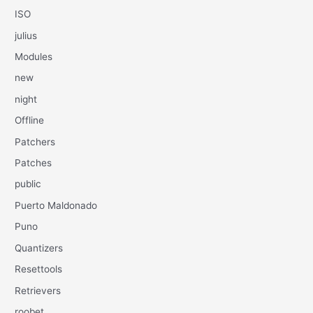
ISO
julius
Modules
new
night
Offline
Patchers
Patches
public
Puerto Maldonado
Puno
Quantizers
Resettools
Retrievers
roobet