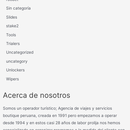
Sin categoría
Slides
stake2
Tools
Trialers
Uncategorized
uncategory
Unlockers
Wipers
Acerca de nosotros
Somos un operador turístico; Agencia de viajes y servicios
boutique peruana, creada en 1991 pero empezamos a operar
desde 1994 y en estos casi 28 años de labor prolija nos hemos