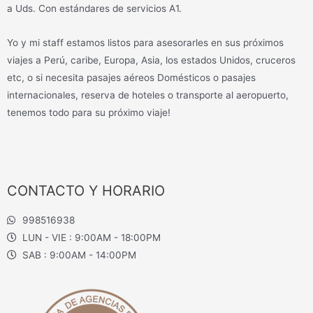
a Uds. Con estándares de servicios A1.
Yo y mi staff estamos listos para asesorarles en sus próximos
viajes a Perú, caribe, Europa, Asia, los estados Unidos, cruceros
etc, o si necesita pasajes aéreos Domésticos o pasajes
internacionales, reserva de hoteles o transporte al aeropuerto,
tenemos todo para su próximo viaje!
CONTACTO Y HORARIO
998516938
LUN - VIE : 9:00AM - 18:00PM
SAB : 9:00AM - 14:00PM