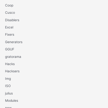
Coop
Cusco
Disablers
Excel
Fixers
Generators
GGUF
gratorama
Hacks
Hacksers
Img
ISO
julius
Modules
new