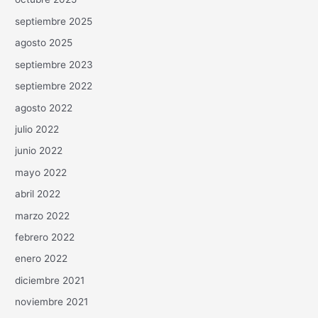
septiembre 2025
agosto 2025
septiembre 2023
septiembre 2022
agosto 2022
julio 2022
junio 2022
mayo 2022
abril 2022
marzo 2022
febrero 2022
enero 2022
diciembre 2021
noviembre 2021