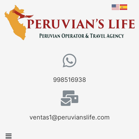
998516938
ventas1@peruvianslife.com