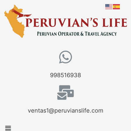
998516938
ventas1@peruvianslife.com