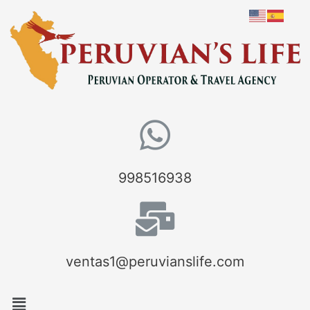
998516938
ventas1@peruvianslife.com