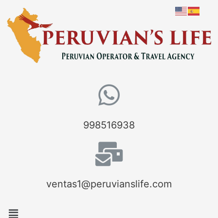
998516938
ventas1@peruvianslife.com