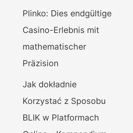
Plinko: Dies endgültige
Casino-Erlebnis mit
mathematischer
Präzision
Jak dokładnie
Korzystać z Sposobu
BLIK w Platformach