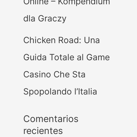
Online – Kompendium
dla Graczy
Chicken Road: Una
Guida Totale al Game
Casino Che Sta
Spopolando l’Italia
Comentarios
recientes