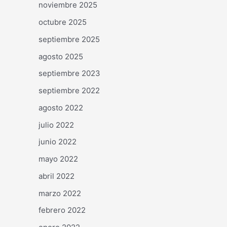
noviembre 2025
octubre 2025
septiembre 2025
agosto 2025
septiembre 2023
septiembre 2022
agosto 2022
julio 2022
junio 2022
mayo 2022
abril 2022
marzo 2022
febrero 2022