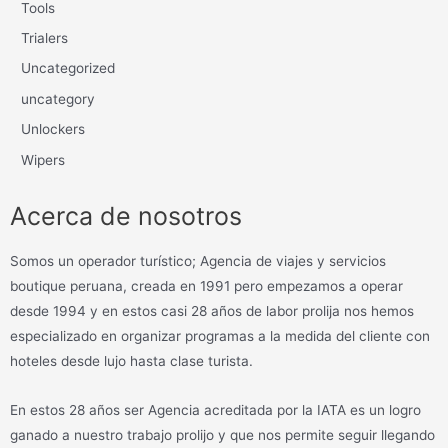
Tools
Trialers
Uncategorized
uncategory
Unlockers
Wipers
Acerca de nosotros
Somos un operador turístico; Agencia de viajes y servicios
boutique peruana, creada en 1991 pero empezamos a operar
desde 1994 y en estos casi 28 años de labor prolija nos hemos
especializado en organizar programas a la medida del cliente con
hoteles desde lujo hasta clase turista.
En estos 28 años ser Agencia acreditada por la IATA es un logro
ganado a nuestro trabajo prolijo y que nos permite seguir llegando