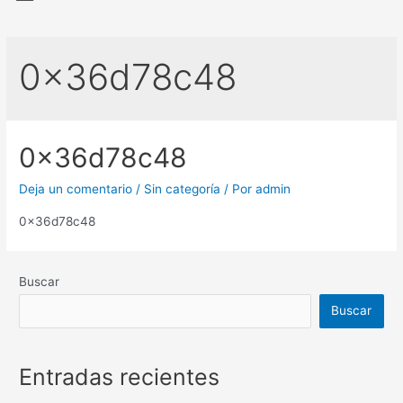
0x36d78c48
0x36d78c48
Deja un comentario
/
Sin categoría
/ Por
admin
0x36d78c48
Buscar
Buscar
Entradas recientes