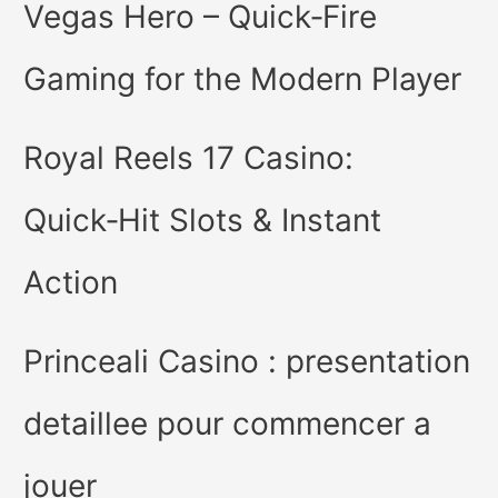
Vegas Hero – Quick‑Fire
Gaming for the Modern Player
Royal Reels 17 Casino:
Quick‑Hit Slots & Instant
Action
Princeali Casino : presentation
detaillee pour commencer a
jouer