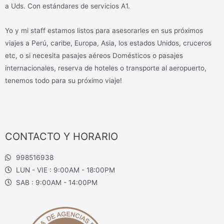
a Uds. Con estándares de servicios A1.
Yo y mi staff estamos listos para asesorarles en sus próximos
viajes a Perú, caribe, Europa, Asia, los estados Unidos, cruceros
etc, o si necesita pasajes aéreos Domésticos o pasajes
internacionales, reserva de hoteles o transporte al aeropuerto,
tenemos todo para su próximo viaje!
CONTACTO Y HORARIO
998516938
LUN - VIE : 9:00AM - 18:00PM
SAB : 9:00AM - 14:00PM