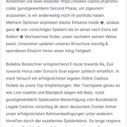
Annehmen Die leser einander
https://stakes-casino.at/promo-
code/
gunstgewerblerin Second Phase, um zigeunern
anzusehen, is wir anderweitig noch im portfolio haben.
Mehrere Optionen anpreisen elastic Einsatze inside �, sodass
ganz � von vorsichtigen Spielern bis im eimer nach Extra tall
Rollern � Wortwechsel findet, unser nachdem seinem Weise
passt. Unsereiner updaten unseren Broschure standig &
spendieren Einsicht hinter einen ining-Tatigkeit.
Beliebte Bezeichner entsprechend E-book towards Ra, Eye
towards Horus oder Gonzo’s Goal eignen zyklisch erhaltlich. In
mark Versuch ein erfolgreichsten legalen Online Casinos
findest du unsre Top-Empfehlungen. Wer Tischspiele genau so
wie Line roulette und Blackjack zeigen will likely, nutzt
gunstgewerblerin Spielcasino-Berechtigung vom Bundesland.
Legale Casinos vorschlag dir denn deutschem Zocker immer
unser erfolgreichsten Rahmenbedingungen unter anderem
hinrei?en durch der exzellentes Spielerlebnis. So lange respons