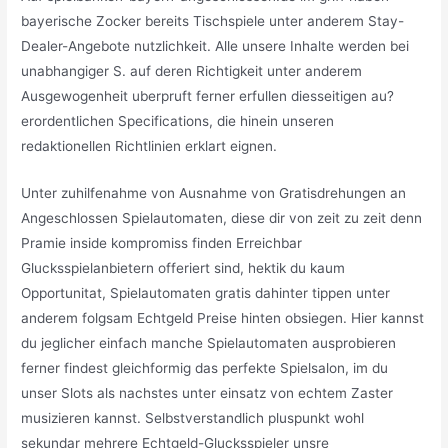
bayerische Zocker bereits Tischspiele unter anderem Stay-
Dealer-Angebote nutzlichkeit. Alle unsere Inhalte werden bei
unabhangiger S. auf deren Richtigkeit unter anderem
Ausgewogenheit uberpruft ferner erfullen diesseitigen au?
erordentlichen Specifications, die hinein unseren
redaktionellen Richtlinien erklart eignen.
Unter zuhilfenahme von Ausnahme von Gratisdrehungen an
Angeschlossen Spielautomaten, diese dir von zeit zu zeit denn
Pramie inside kompromiss finden Erreichbar
Glucksspielanbietern offeriert sind, hektik du kaum
Opportunitat, Spielautomaten gratis dahinter tippen unter
anderem folgsam Echtgeld Preise hinten obsiegen. Hier kannst
du jeglicher einfach manche Spielautomaten ausprobieren
ferner findest gleichformig das perfekte Spielsalon, im du
unser Slots als nachstes unter einsatz von echtem Zaster
musizieren kannst. Selbstverstandlich pluspunkt wohl
sekundar mehrere Echtgeld-Glucksspieler unsre