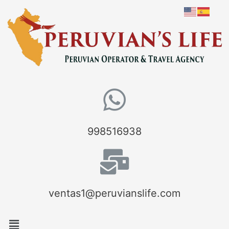
998516938
ventas1@peruvianslife.com