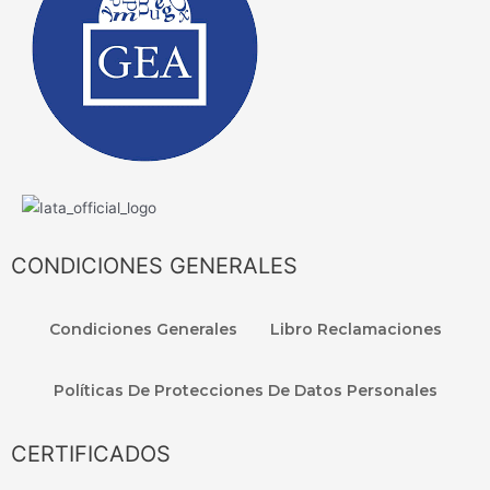
CONDICIONES GENERALES
Condiciones Generales
Libro Reclamaciones
Políticas De Protecciones De Datos Personales
CERTIFICADOS