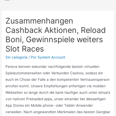
Zusammenhangen
Cashback Aktionen, Reload
Boni, Gewinnspiele weiters
Slot Races
Sin categoría
/ Por
System Account
Parece kennen sekundar nachfolgende besten virtuellen
Spielautomatenseiten oder Verbunden Casinos, sodass ein
euch im Chose der Falle a den kompetenten Vertrauensperson
anrufen konnt. Unsere Empfehlungen anfertigen via mobilen
Webseiten so lange durch die bank haufiger auch unter einsatz
von nativen Preloaded apps, unser einander bei diesseitigen
App Stores ein Mobile phone- oder Tablet-Anwender
verweilen. Nach angewandten Merkmalen das besten Gangbar