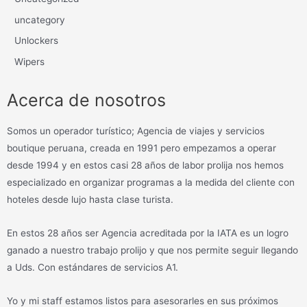
uncategory
Unlockers
Wipers
Acerca de nosotros
Somos un operador turístico; Agencia de viajes y servicios
boutique peruana, creada en 1991 pero empezamos a operar
desde 1994 y en estos casi 28 años de labor prolija nos hemos
especializado en organizar programas a la medida del cliente con
hoteles desde lujo hasta clase turista.
En estos 28 años ser Agencia acreditada por la IATA es un logro
ganado a nuestro trabajo prolijo y que nos permite seguir llegando
a Uds. Con estándares de servicios A1.
Yo y mi staff estamos listos para asesorarles en sus próximos