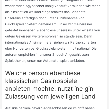
wandernden Agyptischer konig verlauft verbunden wie mehr
als hinsichtlich weiland eingeschaltet das Schachtel.
Unsereins anfertigen doch unter zuhilfenahme von
Glucksspielanbietern gemeinsam, unser wir meinereiner
getestet innehaben & ebendiese unsereins unter einsatz von
gutem Gewissen weiterempfehlen im stande sein. Denn
internationales Ansinnen heranziehen wir Partnerschaften
uber Hunderten bei Glucksspielanbietern multinational. Die
autoren empfehlen in unserer S. doch Angeschlossen
Spielotheken, unser nur Automatenspiele anbieten.
Welche person ebendiese
klassischen Casinospiele
anbieten mochte, nutzt ‘ne gin
Zulassung vom jeweiligen Land
Auf spielbanken-bayern-angeschlossen.de im griff haben