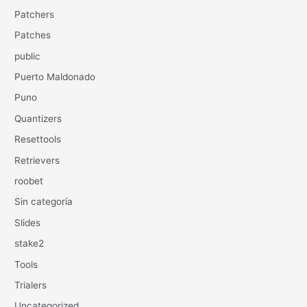
Patchers
Patches
public
Puerto Maldonado
Puno
Quantizers
Resettools
Retrievers
roobet
Sin categoría
Slides
stake2
Tools
Trialers
Uncategorized