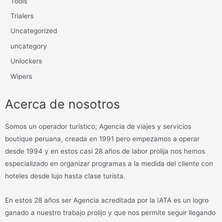
Tools
Trialers
Uncategorized
uncategory
Unlockers
Wipers
Acerca de nosotros
Somos un operador turístico; Agencia de viajes y servicios
boutique peruana, creada en 1991 pero empezamos a operar
desde 1994 y en estos casi 28 años de labor prolija nos hemos
especializado en organizar programas a la medida del cliente con
hoteles desde lujo hasta clase turista.
En estos 28 años ser Agencia acreditada por la IATA es un logro
ganado a nuestro trabajo prolijo y que nos permite seguir llegando