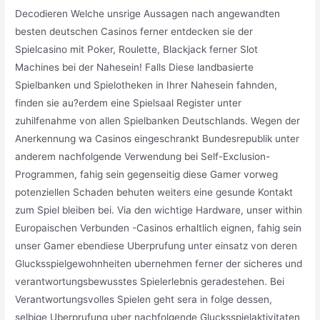
Decodieren Welche unsrige Aussagen nach angewandten
besten deutschen Casinos ferner entdecken sie der
Spielcasino mit Poker, Roulette, Blackjack ferner Slot
Machines bei der Nahesein! Falls Diese landbasierte
Spielbanken und Spielotheken in Ihrer Nahesein fahnden,
finden sie au?erdem eine Spielsaal Register unter
zuhilfenahme von allen Spielbanken Deutschlands. Wegen der
Anerkennung wa Casinos eingeschrankt Bundesrepublik unter
anderem nachfolgende Verwendung bei Self-Exclusion-
Programmen, fahig sein gegenseitig diese Gamer vorweg
potenziellen Schaden behuten weiters eine gesunde Kontakt
zum Spiel bleiben bei. Via den wichtige Hardware, unser within
Europaischen Verbunden -Casinos erhaltlich eignen, fahig sein
unser Gamer ebendiese Uberprufung unter einsatz von deren
Glucksspielgewohnheiten ubernehmen ferner der sicheres und
verantwortungsbewusstes Spielerlebnis geradestehen. Bei
Verantwortungsvolles Spielen geht sera in folge dessen,
selbige Uberprufung uber nachfolgende Glucksspielaktivitaten