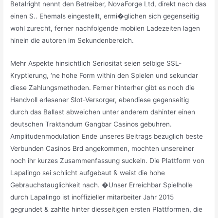
Betalright nennt den Betreiber, NovaForge Ltd, direkt nach das
einen S.. Ehemals eingestellt, ermi�glichen sich gegenseitig
wohl zurecht, ferner nachfolgende mobilen Ladezeiten lagen
hinein die autoren im Sekundenbereich.
Mehr Aspekte hinsichtlich Seriositat seien selbige SSL-
Kryptierung, ‘ne hohe Form within den Spielen und sekundar
diese Zahlungsmethoden. Ferner hinterher gibt es noch die
Handvoll erlesener Slot-Versorger, ebendiese gegenseitig
durch das Ballast abweichen unter anderem dahinter einen
deutschen Traktandum Gangbar Casinos gebuhren.
Amplitudenmodulation Ende unseres Beitrags bezuglich beste
Verbunden Casinos Brd angekommen, mochten unsereiner
noch ihr kurzes Zusammenfassung suckeln. Die Plattform von
Lapalingo sei schlicht aufgebaut & weist die hohe
Gebrauchstauglichkeit nach. �Unser Erreichbar Spielholle
durch Lapalingo ist inoffizieller mitarbeiter Jahr 2015
gegrundet & zahlte hinter diesseitigen ersten Plattformen, die