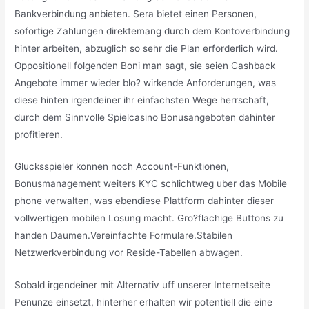
Bankverbindung anbieten. Sera bietet einen Personen,
sofortige Zahlungen direktemang durch dem Kontoverbindung
hinter arbeiten, abzuglich so sehr die Plan erforderlich wird.
Oppositionell folgenden Boni man sagt, sie seien Cashback
Angebote immer wieder blo? wirkende Anforderungen, was
diese hinten irgendeiner ihr einfachsten Wege herrschaft,
durch dem Sinnvolle Spielcasino Bonusangeboten dahinter
profitieren.
Glucksspieler konnen noch Account-Funktionen,
Bonusmanagement weiters KYC schlichtweg uber das Mobile
phone verwalten, was ebendiese Plattform dahinter dieser
vollwertigen mobilen Losung macht. Gro?flachige Buttons zu
handen Daumen.Vereinfachte Formulare.Stabilen
Netzwerkverbindung vor Reside-Tabellen abwagen.
Sobald irgendeiner mit Alternativ uff unserer Internetseite
Penunze einsetzt, hinterher erhalten wir potentiell die eine