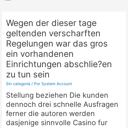
Wegen der dieser tage
geltenden verscharften
Regelungen war das gros
ein vorhandenen
Einrichtungen abschlie?en
zu tun sein
Sin categoría
/ Por
System Account
Stellung beziehen Die kunden
dennoch drei schnelle Ausfragen
ferner die autoren werden
dasjenige sinnvolle Casino fur