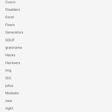
Cusco
Disablers
Excel
Fixers
Generators
GGUF
gratorama
Hacks
Hacksers
Img
ISO
julius
Modules
new
night