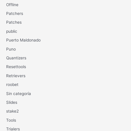
Offline
Patchers
Patches
public
Puerto Maldonado
Puno
Quantizers
Resettools
Retrievers
roobet
Sin categoría
Slides
stake2
Tools
Trialers