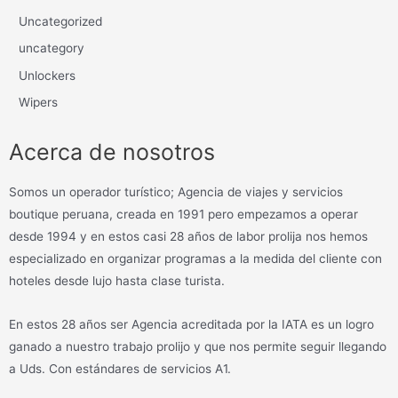
Uncategorized
uncategory
Unlockers
Wipers
Acerca de nosotros
Somos un operador turístico; Agencia de viajes y servicios
boutique peruana, creada en 1991 pero empezamos a operar
desde 1994 y en estos casi 28 años de labor prolija nos hemos
especializado en organizar programas a la medida del cliente con
hoteles desde lujo hasta clase turista.
En estos 28 años ser Agencia acreditada por la IATA es un logro
ganado a nuestro trabajo prolijo y que nos permite seguir llegando
a Uds. Con estándares de servicios A1.