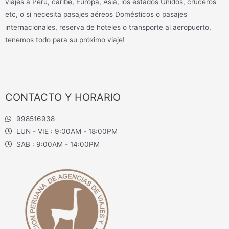
viajes a Perú, caribe, Europa, Asia, los estados Unidos, cruceros
etc, o si necesita pasajes aéreos Domésticos o pasajes
internacionales, reserva de hoteles o transporte al aeropuerto,
tenemos todo para su próximo viaje!
CONTACTO Y HORARIO
998516938
LUN - VIE : 9:00AM - 18:00PM
SAB : 9:00AM - 14:00PM