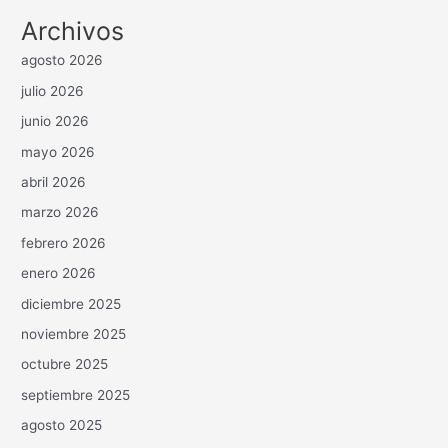
Archivos
agosto 2026
julio 2026
junio 2026
mayo 2026
abril 2026
marzo 2026
febrero 2026
enero 2026
diciembre 2025
noviembre 2025
octubre 2025
septiembre 2025
agosto 2025