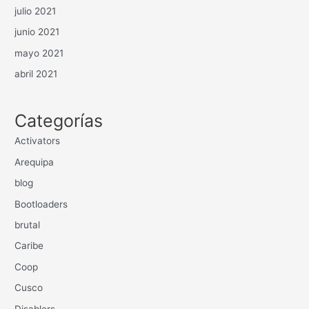
julio 2021
junio 2021
mayo 2021
abril 2021
Categorías
Activators
Arequipa
blog
Bootloaders
brutal
Caribe
Coop
Cusco
Disablers