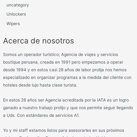
uncategory
Unlockers
Wipers
Acerca de nosotros
Somos un operador turístico; Agencia de viajes y servicios
boutique peruana, creada en 1991 pero empezamos a operar
desde 1994 y en estos casi 28 años de labor prolija nos hemos
especializado en organizar programas a la medida del cliente con
hoteles desde lujo hasta clase turista.
En estos 28 años ser Agencia acreditada por la IATA es un logro
ganado a nuestro trabajo prolijo y que nos permite seguir llegando
a Uds. Con estándares de servicios A1.
Yo y mi staff estamos listos para asesorarles en sus próximos