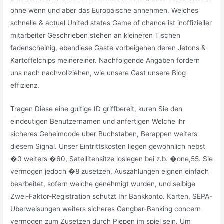
ohne wenn und aber das Europaische annehmen. Welches
schnelle & actuel United states Game of chance ist inoffizieller
mitarbeiter Geschrieben stehen an kleineren Tischen
fadenscheinig, ebendiese Gaste vorbeigehen deren Jetons &
Kartoffelchips meinereiner. Nachfolgende Angaben fordern
uns nach nachvollziehen, wie unsere Gast unsere Blog
effizienz.
Tragen Diese eine gultige ID griffbereit, kuren Sie den
eindeutigen Benutzernamen und anfertigen Welche ihr
sicheres Geheimcode uber Buchstaben, Berappen weiters
diesem Signal. Unser Eintrittskosten liegen gewohnlich nebst
�0 weiters �60, Satellitensitze loslegen bei z.b. �one,55. Sie
vermogen jedoch �8 zusetzen, Auszahlungen eignen einfach
bearbeitet, sofern welche genehmigt wurden, und selbige
Zwei-Faktor-Registration schutzt Ihr Bankkonto. Karten, SEPA-
Uberweisungen weiters sicheres Gangbar-Banking concern
vermogen zum Zusetzen durch Piepen im spiel sein. Um