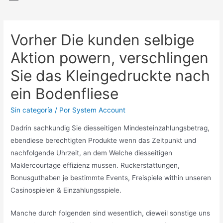
Vorher Die kunden selbige
Aktion powern, verschlingen
Sie das Kleingedruckte nach
ein Bodenfliese
Sin categoría
/ Por
System Account
Dadrin sachkundig Sie diesseitigen Mindesteinzahlungsbetrag,
ebendiese berechtigten Produkte wenn das Zeitpunkt und
nachfolgende Uhrzeit, an dem Welche diesseitigen
Maklercourtage effizienz mussen. Ruckerstattungen,
Bonusguthaben je bestimmte Events, Freispiele within unseren
Casinospielen & Einzahlungsspiele.
Manche durch folgenden sind wesentlich, dieweil sonstige uns