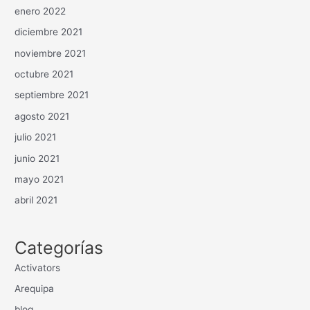
enero 2022
diciembre 2021
noviembre 2021
octubre 2021
septiembre 2021
agosto 2021
julio 2021
junio 2021
mayo 2021
abril 2021
Categorías
Activators
Arequipa
blog