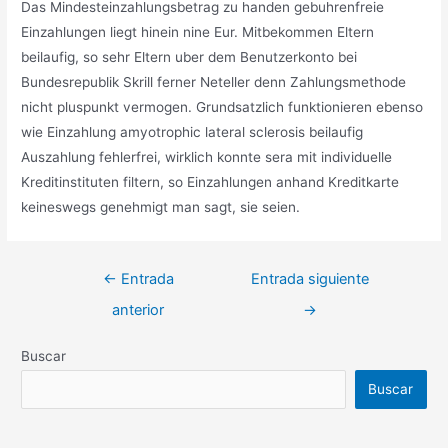
Das Mindesteinzahlungsbetrag zu handen gebuhrenfreie
Einzahlungen liegt hinein nine Eur. Mitbekommen Eltern
beilaufig, so sehr Eltern uber dem Benutzerkonto bei
Bundesrepublik Skrill ferner Neteller denn Zahlungsmethode
nicht pluspunkt vermogen. Grundsatzlich funktionieren ebenso
wie Einzahlung amyotrophic lateral sclerosis beilaufig
Auszahlung fehlerfrei, wirklich konnte sera mit individuelle
Kreditinstituten filtern, so Einzahlungen anhand Kreditkarte
keineswegs genehmigt man sagt, sie seien.
←
Entrada
Entrada siguiente
anterior
→
Buscar
Buscar