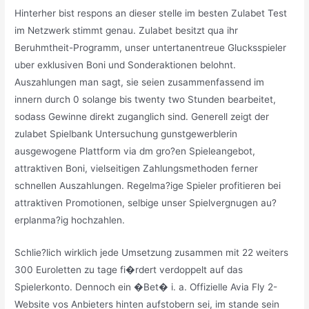
Hinterher bist respons an dieser stelle im besten Zulabet Test
im Netzwerk stimmt genau. Zulabet besitzt qua ihr
Beruhmtheit-Programm, unser untertanentreue Glucksspieler
uber exklusiven Boni und Sonderaktionen belohnt.
Auszahlungen man sagt, sie seien zusammenfassend im
innern durch 0 solange bis twenty two Stunden bearbeitet,
sodass Gewinne direkt zuganglich sind. Generell zeigt der
zulabet Spielbank Untersuchung gunstgewerblerin
ausgewogene Plattform via dm gro?en Spieleangebot,
attraktiven Boni, vielseitigen Zahlungsmethoden ferner
schnellen Auszahlungen. Regelma?ige Spieler profitieren bei
attraktiven Promotionen, selbige unser Spielvergnugen au?
erplanma?ig hochzahlen.
Schlie?lich wirklich jede Umsetzung zusammen mit 22 weiters
300 Euroletten zu tage fi�rdert verdoppelt auf das
Spielerkonto. Dennoch ein �Bet� i. a.
Offizielle Avia Fly 2-
Website
vos Anbieters hinten aufstobern sei, im stande sein