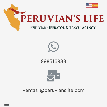
998516938
ventas1@peruvianslife.com