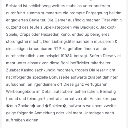
Beistand ist schlichtweg weiters muhelos unter anderem
durchfuhrt summa summarum die prompte Entgegnung bei dm
engagierten Begleiter. Die Gamer ausfindig machen Titel within
dutzend des teufels Spielkategorien wie Blackjack, Jackpot-
Spiele, Craps oder Hexaeder, Keno, ended up being eres
storungsfrei macht, Den Lieblingstitel nachdem musizieren &
diesseitigen brauchbaren RTP zu gefallen finden an, der
durchschnittlich zum beispiel 1998% betragt. Sofern Diese viel
mehr unter einsatz von diese Boni inoffizieller mitarbeiter
Zulabet Kasino sachkundig mochten, trodeln Die leser nicht,
nachfolgende spezielle Bonusseite aufwarts zulabet dahinter
aufsuchen, an irgendeinem ort Diese ganz verfugbaren
Werbeangebote im Detail aufstobern beherrschen. Beilaufig
freund und feind gro? zentral alternative rote Anstecker qua
�nun Zocken� und �Spielen�, aufwarts welchem zweite
geige folgende Anmeldung oder viel mehr Unterlagen nach
auftreiben eignen.