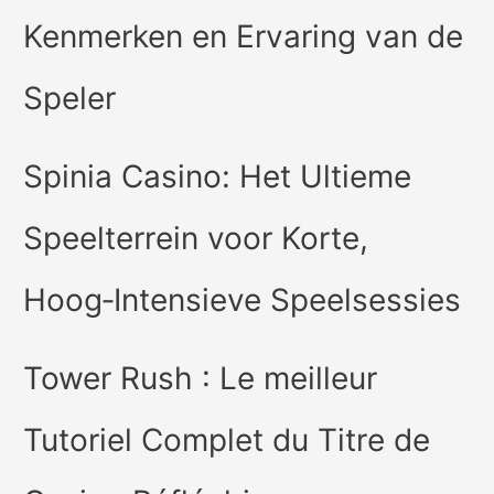
Kenmerken en Ervaring van de
Speler
Spinia Casino: Het Ultieme
Speelterrein voor Korte,
Hoog‑Intensieve Speelsessies
Tower Rush : Le meilleur
Tutoriel Complet du Titre de