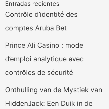
Entradas recientes
Contrôle d’identité des
comptes Aruba Bet
Prince Ali Casino : mode
d’emploi analytique avec
contrôles de sécurité
Onthulling van de Mystiek van
HiddenJack: Een Duik in de