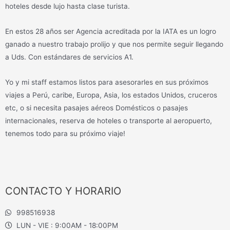
hoteles desde lujo hasta clase turista.
En estos 28 años ser Agencia acreditada por la IATA es un logro
ganado a nuestro trabajo prolijo y que nos permite seguir llegando
a Uds. Con estándares de servicios A1.
Yo y mi staff estamos listos para asesorarles en sus próximos
viajes a Perú, caribe, Europa, Asia, los estados Unidos, cruceros
etc, o si necesita pasajes aéreos Domésticos o pasajes
internacionales, reserva de hoteles o transporte al aeropuerto,
tenemos todo para su próximo viaje!
CONTACTO Y HORARIO
998516938
LUN - VIE : 9:00AM - 18:00PM