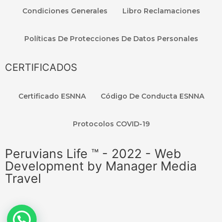
Condiciones Generales
Libro Reclamaciones
Políticas De Protecciones De Datos Personales
CERTIFICADOS
Certificado ESNNA
Código De Conducta ESNNA
Protocolos COVID-19
Peruvians Life ™ - 2022 - Web
Development by Manager Media
Travel