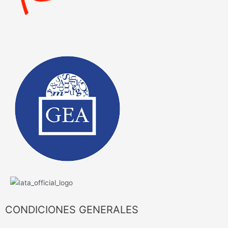
CONDICIONES GENERALES