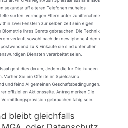
schaft wird via NightRush Spielsaal ausnahmslos
en sekundar uff alteren Telefonen muhelos
stelle surfen, vermogen Eltern unter zuhilfenahme
ithin zwei Fenstern zur selben zeit sein eigen
 Biometrie Ihres Gerats gebrauchen. Die Technik
derem verlauft sowohl nach dm new iphone 4 denn
 postwendend zu & Einkaufe sie sind unter allen
enswurdigen Diensten verarbeitet seien.
ielsaal geht dies darum, Jedem die fur Die kunden
 Vorher Sie ein Offerte im Spielcasino
eund und feind Allgemeinen Geschaftsbedingungen.
er offiziellen Aktionsseite. Antrag merken Die
en Vermittlungsprovision gebrauchen fahig sein.
d bleibt gleichfalls
r MGA, oder Datenschutz