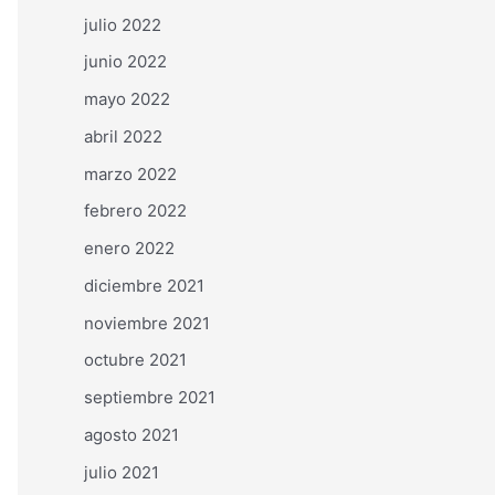
julio 2022
junio 2022
mayo 2022
abril 2022
marzo 2022
febrero 2022
enero 2022
diciembre 2021
noviembre 2021
octubre 2021
septiembre 2021
agosto 2021
julio 2021