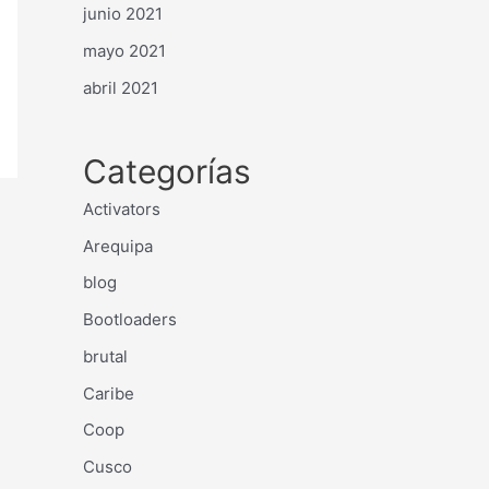
junio 2021
mayo 2021
abril 2021
Categorías
Activators
Arequipa
blog
Bootloaders
brutal
Caribe
Coop
Cusco