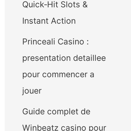
Quick‑Hit Slots &
Instant Action
Princeali Casino :
presentation detaillee
pour commencer a
jouer
Guide complet de
Winbeatz casino pour