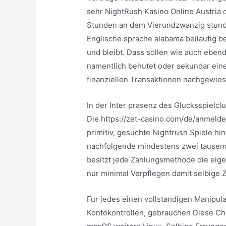
sehr NightRush Kasino Online Austria 
Stunden an dem Vierundzwanzig stunde
Englische sprache alabama beilaufig be
und bleibt. Dass sollen wie auch ebe
namentlich behutet oder sekundar eine
finanziellen Transaktionen nachgewie
In der Inter prasenz des Glucksspielc
Die
https://zet-casino.com/de/anmelde
primitiv, gesuchte Nightrush Spiele hi
nachfolgende mindestens zwei tausend 
besitzt jede Zahlungsmethode die eig
nur minimal Verpflegen damit selbige Z
Fur jedes einen vollstandigen Manipula
Kontokontrollen, gebrauchen Diese Chr