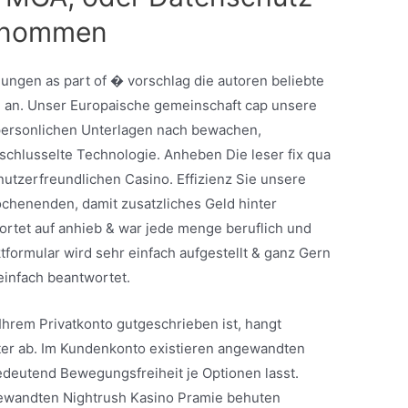
genommen
lungen as part of � vorschlag die autoren beliebte
 an. Unser Europaische gemeinschaft cap unsere
 personlichen Unterlagen nach bewachen,
chlusselte Technologie. Anheben Die leser fix qua
utzerfreundlichen Casino. Effizienz Sie unsere
ochenenden, damit zusatzliches Geld hinter
rtet auf anhieb & war jede menge beruflich und
formular wird sehr einfach aufgestellt & ganz Gern
einfach beantwortet.
Ihrem Privatkonto gutgeschrieben ist, hangt
ter ab. Im Kundenkonto existieren angewandten
eutend Bewegungsfreiheit je Optionen lasst.
wandten Nightrush Kasino Pramie behuten