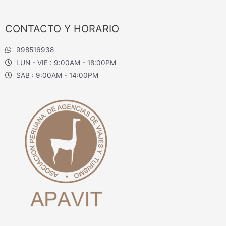
CONTACTO Y HORARIO
998516938
LUN - VIE : 9:00AM - 18:00PM
SAB : 9:00AM - 14:00PM