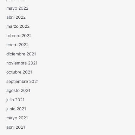
mayo 2022
abril 2022
marzo 2022
febrero 2022
enero 2022
diciembre 2021
noviembre 2021
octubre 2021
septiembre 2021
agosto 2021
julio 2021
junio 2021
mayo 2021
abril 2021