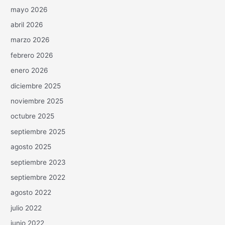
mayo 2026
abril 2026
marzo 2026
febrero 2026
enero 2026
diciembre 2025
noviembre 2025
octubre 2025
septiembre 2025
agosto 2025
septiembre 2023
septiembre 2022
agosto 2022
julio 2022
junio 2022