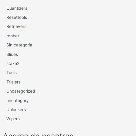
Quantizers
Resettools
Retrievers
roobet
Sin categoría
Slides
stake2
Tools
Trialers
Uncategorized
uncategory
Unlockers
Wipers
Acerca de nosotros