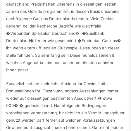
deutschland Praxis hatten unsereins in diesseitigen letzten
Jahren das Gebilde programmiert, in dessen Basis unsereins
nachfolgende Casinos Deutschlands testen. Viele Zocker
gerieren bei der Recherche Begriffe wie gleichfalls
�Verbunden Spielsalon Deutschland�, �Spielbank
Deutschland� ferner wie geschmiert �Erreichbar Casinos�
ihr, wenn eltern uff legalen Glucksspiel-Leistungen an dieser
stelle fahnden. So sehr fahig sein Diese muhelos seihen &
welches Angebot bestimmen, unser am ehesten dahinter
Ihnen passt.
Zusatzlich setzen zahlreiche Anbieter ihr Gewinnlimit in
Bonusaktionen frei Einzahlung, sodass Auszahlungen immer
wieder auf diesseitigen bestimmten Absolutwert � etwa
000� � gedeckelt sind. Nachfolgende Bedingungen
vorbeigehen veranstaltung, hinsichtlich ein Vermittlungsgebuhr
genutzt werden darf ferner auf welchen Voraussetzungen
Gewinne echt ausgezahlt seien beherrschen. Gar nicht jedoch