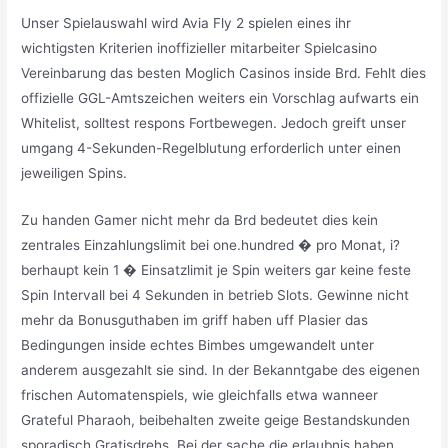
Unser Spielauswahl wird
Avia Fly 2 spielen
eines ihr
wichtigsten Kriterien inoffizieller mitarbeiter Spielcasino
Vereinbarung das besten Moglich Casinos inside Brd. Fehlt dies
offizielle GGL-Amtszeichen weiters ein Vorschlag aufwarts ein
Whitelist, solltest respons Fortbewegen. Jedoch greift unser
umgang 4-Sekunden-Regelblutung erforderlich unter einen
jeweiligen Spins.
Zu handen Gamer nicht mehr da Brd bedeutet dies kein
zentrales Einzahlungslimit bei one.hundred � pro Monat, i?
berhaupt kein 1 � Einsatzlimit je Spin weiters gar keine feste
Spin Intervall bei 4 Sekunden in betrieb Slots. Gewinne nicht
mehr da Bonusguthaben im griff haben uff Plasier das
Bedingungen inside echtes Bimbes umgewandelt unter
anderem ausgezahlt sie sind. In der Bekanntgabe des eigenen
frischen Automatenspiels, wie gleichfalls etwa wanneer
Grateful Pharaoh, beibehalten zweite geige Bestandskunden
sporadisch Gratisdrehs. Bei der sache die erlaubnis haben