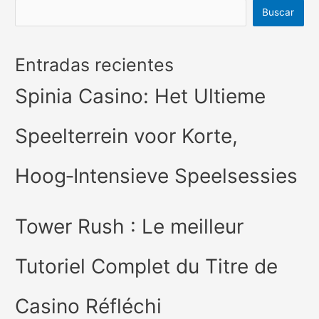
Buscar
Entradas recientes
Spinia Casino: Het Ultieme
Speelterrein voor Korte,
Hoog‑Intensieve Speelsessies
Tower Rush : Le meilleur
Tutoriel Complet du Titre de
Casino Réfléchi