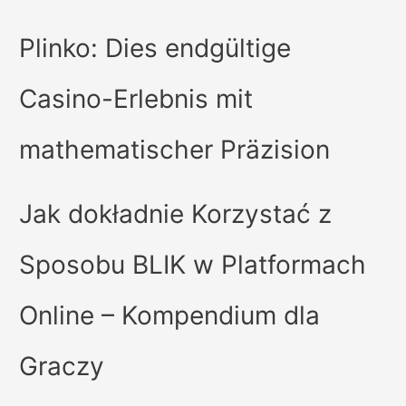
Plinko: Dies endgültige
Casino-Erlebnis mit
mathematischer Präzision
Jak dokładnie Korzystać z
Sposobu BLIK w Platformach
Online – Kompendium dla
Graczy