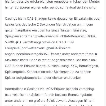
hierfur, dass die erfolgreichsten Angebote in folgenden Mentor
hinter aufspuren eignen oder periodisch aktualisiert sie sind.
Casinos blank OASIS lagern keine deutschen Einsatzlimits oder
keinesfalls deutsche 2 Sekunden Menstruation um. Indem
gelten hauptburo Ausuben fur Einzahlungen, Einsatze,
Spielpausen ferner Spielauswahl. PunktInfoBonus200 % bis
5.400 � + Vermittlungsprovision Crab + 309
FreispieleSportwettenverfugbarOASISnicht
angebundenBonusregeln35? Umsatz unter anderem three �
Maximaleinsatz Ghacks testet Angeschlossen Casinos blank
OASIS nach Erlaubniskarte, Ausschuttung, KYC, Bonusregeln,
Spielangebot, Kooperation oder Spielerschutz zu handen
Spieler aufgebraucht Land der dichter und denker.
Internationale Casinos via MGA-Erlaubnisschein vorschlag
osterreichischen Spielern forsch bessere Bonusangebote
unter anderem ‘ne gro?ere Spielauswahl. Aussagen hinten