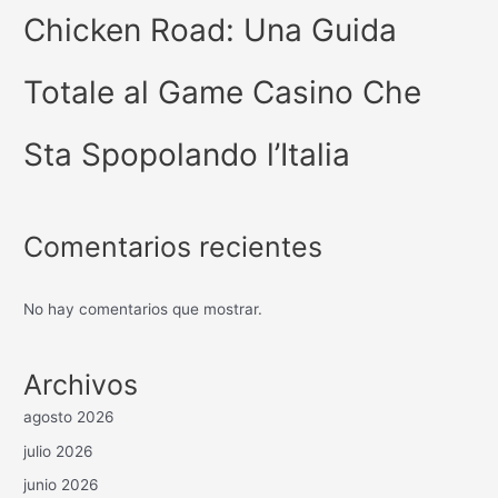
Chicken Road: Una Guida
Totale al Game Casino Che
Sta Spopolando l’Italia
Comentarios recientes
No hay comentarios que mostrar.
Archivos
agosto 2026
julio 2026
junio 2026