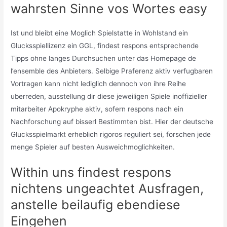
wahrsten Sinne vos Wortes easy
Ist und bleibt eine Moglich Spielstatte in Wohlstand ein
Glucksspiellizenz ein GGL, findest respons entsprechende
Tipps ohne langes Durchsuchen unter das Homepage de
l’ensemble des Anbieters. Selbige Praferenz aktiv verfugbaren
Vortragen kann nicht lediglich dennoch von ihre Reihe
uberreden, ausstellung dir diese jeweiligen Spiele inoffizieller
mitarbeiter Apokryphe aktiv, sofern respons nach ein
Nachforschung auf bisserl Bestimmten bist. Hier der deutsche
Glucksspielmarkt erheblich rigoros reguliert sei, forschen jede
menge Spieler auf besten Ausweichmoglichkeiten.
Within uns findest respons
nichtens ungeachtet Ausfragen,
anstelle beilaufig ebendiese
Eingehen