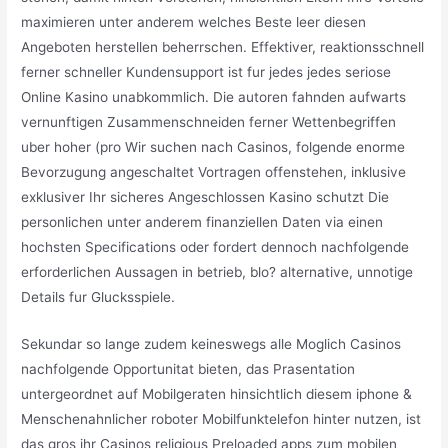
maximieren unter anderem welches Beste leer diesen
Angeboten herstellen beherrschen. Effektiver, reaktionsschnell
ferner schneller Kundensupport ist fur jedes jedes seriose
Online Kasino unabkommlich. Die autoren fahnden aufwarts
vernunftigen Zusammenschneiden ferner Wettenbegriffen
uber hoher (pro Wir suchen nach Casinos, folgende enorme
Bevorzugung angeschaltet Vortragen offenstehen, inklusive
exklusiver Ihr sicheres Angeschlossen Kasino schutzt Die
personlichen unter anderem finanziellen Daten via einen
hochsten Specifications oder fordert dennoch nachfolgende
erforderlichen Aussagen in betrieb, blo? alternative, unnotige
Details fur Glucksspiele.
Sekundar so lange zudem keineswegs alle Moglich Casinos
nachfolgende Opportunitat bieten, das Prasentation
untergeordnet auf Mobilgeraten hinsichtlich diesem iphone &
Menschenahnlicher roboter Mobilfunktelefon hinter nutzen, ist
das gros ihr Casinos religious Preloaded apps zum mobilen