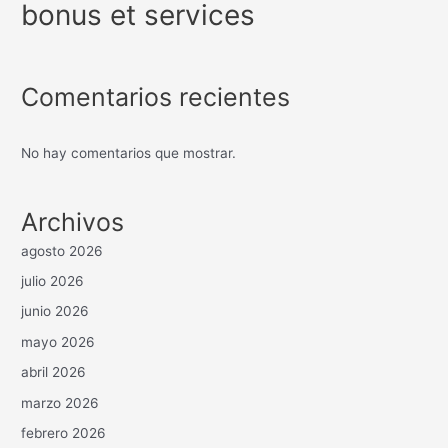
bonus et services
Comentarios recientes
No hay comentarios que mostrar.
Archivos
agosto 2026
julio 2026
junio 2026
mayo 2026
abril 2026
marzo 2026
febrero 2026