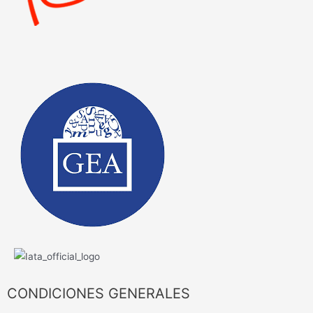
CONDICIONES GENERALES