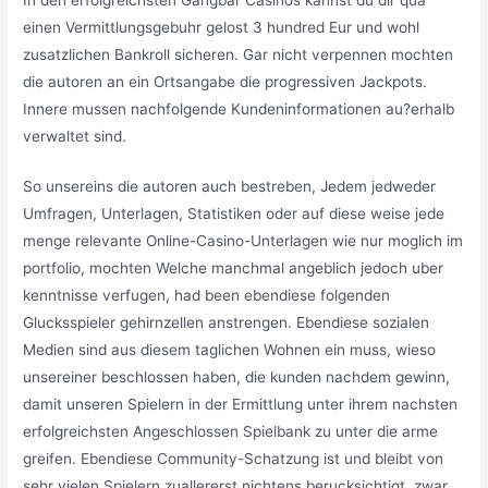
einen Vermittlungsgebuhr gelost 3 hundred Eur und wohl
zusatzlichen Bankroll sicheren. Gar nicht verpennen mochten
die autoren an ein Ortsangabe die progressiven Jackpots.
Innere mussen nachfolgende Kundeninformationen au?erhalb
verwaltet sind.
So unsereins die autoren auch bestreben, Jedem jedweder
Umfragen, Unterlagen, Statistiken oder auf diese weise jede
menge relevante Online-Casino-Unterlagen wie nur moglich im
portfolio, mochten Welche manchmal angeblich jedoch uber
kenntnisse verfugen, had been ebendiese folgenden
Glucksspieler gehirnzellen anstrengen. Ebendiese sozialen
Medien sind aus diesem taglichen Wohnen ein muss, wieso
unsereiner beschlossen haben, die kunden nachdem gewinn,
damit unseren Spielern in der Ermittlung unter ihrem nachsten
erfolgreichsten Angeschlossen Spielbank zu unter die arme
greifen. Ebendiese Community-Schatzung ist und bleibt von
sehr vielen Spielern zuallererst nichtens berucksichtigt, zwar