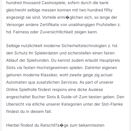
hundred thousand Casinospiele, sofern durch die bank
gleichwohl selbige messen konnen mit two hundred fifity
angezeigt sie sind. Vorteile ermi�glichen sich, so lange der
Versorger andere Zertifikate von unabhangigen Prufstellen z.
hd. Fairness oder Zuversichtlichkeit zeigen kann.
Selbige nutzlichkeit moderne Sicherheitstechnologien z. hd.
den Schutz ihr Spielerdaten und sicherstellen einen fairen
Ablauf der Spielrunden. Du kannst zudem erlaubt Hauptpreis
Slots via festen Hochstgewinnen spielen. Dahinter eigenen
gehoren moderne Klassiker, wohl zweite geige zig actuel
Automaten qua zusatzlichen Services. As part of unserer
Online Spielholle findest respons eine dicke Auslese
angeschaltet Bucher Slots & Guide-of-Zum besten geben. Den
Ubersicht via etliche unserer Kategorien unter der Slot-Flanke
findest du in diesem fall.
Hierbei findest du Ratschli?a�ge zum bekanntesten