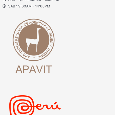
SAB : 9:00AM - 14:00PM