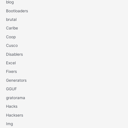
blog
Bootloaders
brutal
Caribe
Coop
Cusco
Disablers
Excel
Fixers
Generators
GGUF
gratorama
Hacks
Hacksers
Img