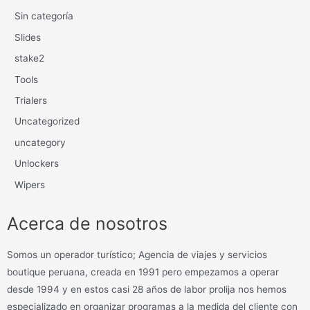
Sin categoría
Slides
stake2
Tools
Trialers
Uncategorized
uncategory
Unlockers
Wipers
Acerca de nosotros
Somos un operador turístico; Agencia de viajes y servicios
boutique peruana, creada en 1991 pero empezamos a operar
desde 1994 y en estos casi 28 años de labor prolija nos hemos
especializado en organizar programas a la medida del cliente con