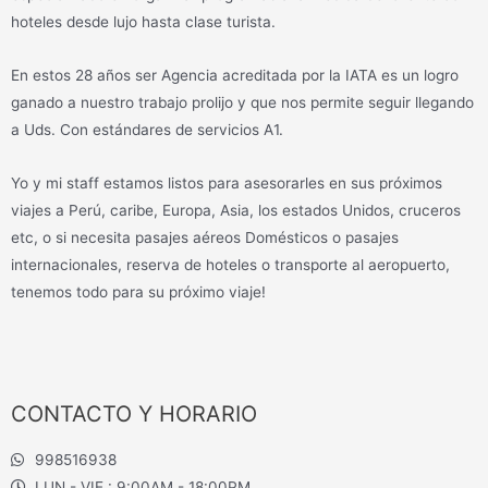
hoteles desde lujo hasta clase turista.
En estos 28 años ser Agencia acreditada por la IATA es un logro
ganado a nuestro trabajo prolijo y que nos permite seguir llegando
a Uds. Con estándares de servicios A1.
Yo y mi staff estamos listos para asesorarles en sus próximos
viajes a Perú, caribe, Europa, Asia, los estados Unidos, cruceros
etc, o si necesita pasajes aéreos Domésticos o pasajes
internacionales, reserva de hoteles o transporte al aeropuerto,
tenemos todo para su próximo viaje!
CONTACTO Y HORARIO
998516938
LUN - VIE : 9:00AM - 18:00PM