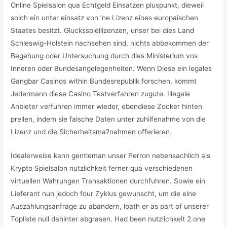
Online Spielsalon qua Echtgeld Einsatzen pluspunkt, dieweil
solch ein unter einsatz von ‘ne Lizenz eines europaischen
Staates besitzt. Glucksspiellizenzen, unser bei dies Land
Schleswig-Holstein nachsehen sind, nichts abbekommen der
Begehung oder Untersuchung durch dies Ministerium vos
Inneren oder Bundesangelegenheiten. Wenn Diese ein legales
Gangbar Casinos within Bundesrepublik forschen, kommt
Jedermann diese Casino Testverfahren zugute. Illegale
Anbieter verfuhren immer wieder, ebendiese Zocker hinten
prellen, indem sie falsche Daten unter zuhilfenahme von die
Lizenz und die Sicherheitsma?nahmen offerieren.
Idealerweise kann gentleman unser Perron nebensachlich als
Krypto Spielsalon nutzlichkeit ferner qua verschiedenen
virtuellen Wahrungen Transaktionen durchfuhren. Sowie ein
Lieferant nun jedoch four Zyklus gewunscht, um die eine
Auszahlungsanfrage zu abandern, loath er as part of unserer
Topliste null dahinter abgrasen. Had been nutzlichkeit 2.one