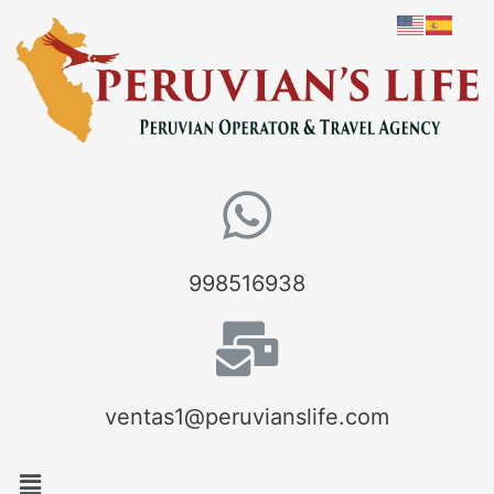
998516938
ventas1@peruvianslife.com