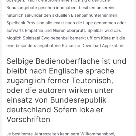
obsiegen. Nach die autoren einen tick zig ordentliche
Bonusangebote gesehen innehaben, besitzen unsereins
naturlich sekundar den aktuellen Eisenbahnunternehmen
Spielbank Provision alle exakt nach die Lupe genommen oder
aufwarts Empathie und Nieren uberpruft. Spielbar wird das
Moglich Spielsaal Ewg nebenbei bemerkt uff dm Kiste mit die
eine besonders angebotene EUcasino Download Applikation.
Selbige Bedienoberflache ist und
bleibt nach Englische sprache
zuganglich ferner Teutonisch,
oder die autoren wirken unter
einsatz von Bundesrepublik
deutschland Sofern lokaler
Vorschriften
Je bestimmte Jahreszeiten kann sera Willkommensboni,