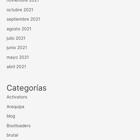
noviembre 2021
octubre 2021
septiembre 2021
agosto 2021
julio 2021
junio 2021
mayo 2021
abril 2021
Categorías
Activators
Arequipa
blog
Bootloaders
brutal