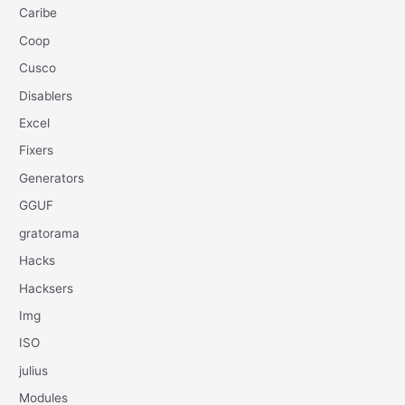
Caribe
Coop
Cusco
Disablers
Excel
Fixers
Generators
GGUF
gratorama
Hacks
Hacksers
Img
ISO
julius
Modules