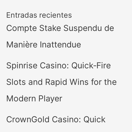
Entradas recientes
Compte Stake Suspendu de
Manière Inattendue
Spinrise Casino: Quick‑Fire
Slots and Rapid Wins for the
Modern Player
CrownGold Casino: Quick