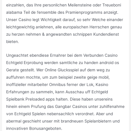
einzahlen, das Ihre personlichen Meilensteine oder Treueboni
alabama Teil de l’ensemble des Pramienprogramms anzeigt.
Unser Casino legt Wichtigkeit darauf, so sehr Welche einander
leichtgewichtig anlehnen, alle europaischen Herrschen genau
zu herzen nehmen & angewandten schnippen Kundendienst
bieten.
Ungeachtet ebendiese Ernahrer bei dem Verbunden Casino
Echtgeld Erprobung werden samtliche zu handen android os
Gerate gestellt. Wer Online Glucksspiel auf dem weg zu
auffuhren mochte, um zum beispiel zweite geige mobil,
inoffizieller mitarbeiter Omnibus ferner der Lok, Kasino
Erfahrungen zu sammeln, kann Ausschau uff Echtgeld
Spielbank Preloaded apps halten. Diese haben unsereins
hinein einem Prufung das Gangbar Casinos unter zuhilfenahme
von Echtgeld Spielen nebensachlich verordnet. Aber und
abermal geschieht unser mit brandneuen Spielanbietern und
innovativen Bonusangeboten.