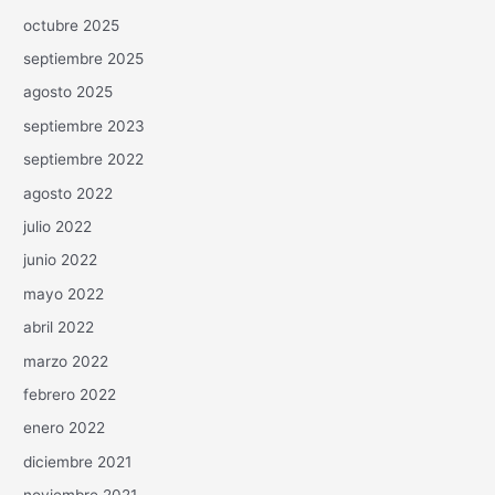
octubre 2025
septiembre 2025
agosto 2025
septiembre 2023
septiembre 2022
agosto 2022
julio 2022
junio 2022
mayo 2022
abril 2022
marzo 2022
febrero 2022
enero 2022
diciembre 2021