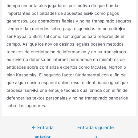
tiempo encanta alos jugadores por motivo de que brinda
importantes posibilidades de apuestas asi� como pagos
generosos. Los operadores fiables y no ha transpirado seguros
siempre dan metodos sobre paga esgrimidas como podri�a
ser Paypal o Skrill, tal como son algunos para mejores de el
campo. Asi que los novios casinos legales poseen metodos
tecnicos de encriptacion de informacion y no ha transpirado
es invierno defensa en internet permanece en miembros de
entidades sobre confianza expertos como McAfee, Norton o
bien Kaspersky. El segundo factor fundamental con el fin de
que algun casino espanol online resulte identificado igual que
procesal seri�a una empuje tecnica cual brinda con el fin de
defender las textos personales y no ha transpirado bancarios
sobre las jugadores.
←
Entrada
Entrada siguiente
anterior
→