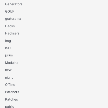
Generators
GGUF
gratorama
Hacks
Hacksers
Img
ISO
julius
Modules
new
night
Offline
Patchers
Patches
public