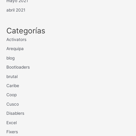
mayo 2021
abril 2021
Categorías
Activators
Arequipa
blog
Bootloaders
brutal
Caribe
Coop
Cusco
Disablers
Excel
Fixers