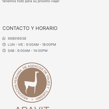
tenemos todo para su próximo viaje!
CONTACTO Y HORARIO
998516938
LUN - VIE : 9:00AM - 18:00PM
SAB : 9:00AM - 14:00PM