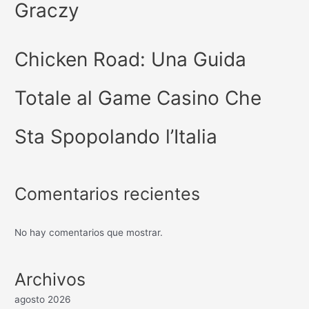
Graczy
Chicken Road: Una Guida
Totale al Game Casino Che
Sta Spopolando l’Italia
Comentarios recientes
No hay comentarios que mostrar.
Archivos
agosto 2026