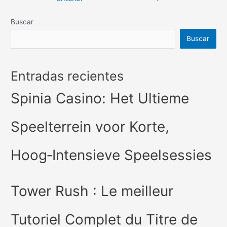
Buscar
Buscar
Entradas recientes
Spinia Casino: Het Ultieme
Speelterrein voor Korte,
Hoog‑Intensieve Speelsessies
Tower Rush : Le meilleur
Tutoriel Complet du Titre de