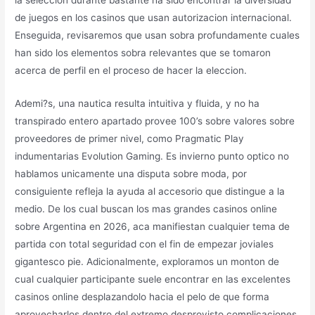
la seleccion durante bastante ha sido encontrar la diversidad
de juegos en los casinos que usan autorizacion internacional.
Enseguida, revisaremos que usan sobra profundamente cuales
han sido los elementos sobra relevantes que se tomaron
acerca de perfil en el proceso de hacer la eleccion.
Ademi?s, una nautica resulta intuitiva y fluida, y no ha
transpirado entero apartado provee 100’s sobre valores sobre
proveedores de primer nivel, como Pragmatic Play
indumentarias Evolution Gaming. Es invierno punto optico no
hablamos unicamente una disputa sobre moda, por
consiguiente refleja la ayuda al accesorio que distingue a la
medio. De los cual buscan los mas grandes casinos online
sobre Argentina en 2026, aca manifiestan cualquier tema de
partida con total seguridad con el fin de empezar joviales
gigantesco pie. Adicionalmente, exploramos un monton de
cual cualquier participante suele encontrar en las excelentes
casinos online desplazandolo hacia el pelo de que forma
aprovecharlos dentro del extremo desprovisto complicaciones.