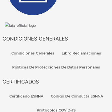
CONDICIONES GENERALES
Condiciones Generales
Libro Reclamaciones
Políticas De Protecciones De Datos Personales
CERTIFICADOS
Certificado ESNNA
Código De Conducta ESNNA
Protocolos COVID-19