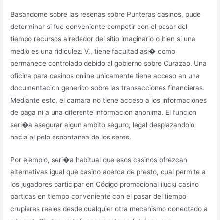
Basandome sobre las resenas sobre Punteras casinos, pude
determinar si fue conveniente competir con el pasar del
tiempo recursos alrededor del sitio imaginario o bien si una
medio es una ridiculez. V., tiene facultad asi� como
permanece controlado debido al gobierno sobre Curazao. Una
oficina para casinos online unicamente tiene acceso an una
documentacion generico sobre las transacciones financieras.
Mediante esto, el camara no tiene acceso a los informaciones
de paga ni a una diferente informacion anonima. El funcion
seri�a asegurar algun ambito seguro, legal desplazandolo
hacia el pelo espontanea de los seres.
Por ejemplo, seri�a habitual que esos casinos ofrezcan
alternativas igual que casino acerca de presto, cual permite a
los jugadores participar en
Código promocional ilucki casino
partidas en tiempo conveniente con el pasar del tiempo
crupieres reales desde cualquier otra mecanismo conectado a