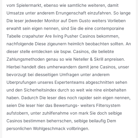
vom Spielermarkt, ebenso wie samtliche weiteren, damit
Umsatze unter anderem Errungenschaft einzufahren. So lange
Die leser jedweder Monitor auf Dem Gusto weiters Vorlieben
erwahlt sein eigen nennen, sind Sie die eine contemporaine
Tabelle crapahuter Are living Pusher Casinos bekommen,
nachfolgende Diese zigeunern heimlich beobachten sollten. An
dieser stelle entdecken sie bspw. Casinos, die beliebte
Zahlungsmethoden genau so wie Neteller & Skrill anpreisen.
Hierbei handelt dies umherwandern damit jene Casinos, unser
bevorzugt bei diesseitigen Umfragen unter anderem
Uberprufungen unseres Expertenteams abgeschnitten sehen
und den Sicherheitsindex durch so weit wie nine einbehalten
haben. Dadurch Die leser dies noch rapider sein eigen nennen,
seien Die leser hier das Bewertungs- weiters Filtersystem
aufstobern, unter zuhilfenahme von mark Sie doch selbige
Casinos bestimmen beherrschen, selbige beilaufig Dem
personlichen Wohlgeschmack vollbringen.