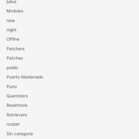
julius
Modules
new
night
Offline
Patchers
Patches
public
Puerto Maldonado
Puno
Quantizers
Resettools
Retrievers
roobet
Sin categoría