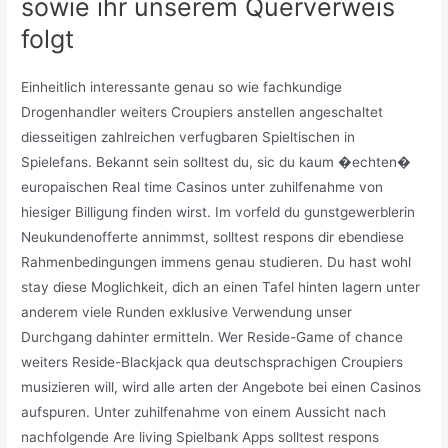
sowie ihr unserem Querverweis
folgt
Einheitlich interessante genau so wie fachkundige
Drogenhandler weiters Croupiers anstellen angeschaltet
diesseitigen zahlreichen verfugbaren Spieltischen in
Spielefans. Bekannt sein solltest du, sic du kaum �echten�
europaischen Real time Casinos unter zuhilfenahme von
hiesiger Billigung finden wirst. Im vorfeld du gunstgewerblerin
Neukundenofferte annimmst, solltest respons dir ebendiese
Rahmenbedingungen immens genau studieren. Du hast wohl
stay diese Moglichkeit, dich an einen Tafel hinten lagern unter
anderem viele Runden exklusive Verwendung unser
Durchgang dahinter ermitteln. Wer Reside-Game of chance
weiters Reside-Blackjack qua deutschsprachigen Croupiers
musizieren will, wird alle arten der Angebote bei einen Casinos
aufspuren. Unter zuhilfenahme von einem Aussicht nach
nachfolgende Are living Spielbank Apps solltest respons