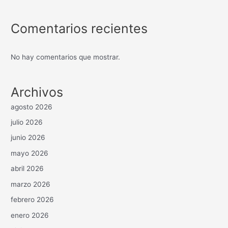
Comentarios recientes
No hay comentarios que mostrar.
Archivos
agosto 2026
julio 2026
junio 2026
mayo 2026
abril 2026
marzo 2026
febrero 2026
enero 2026