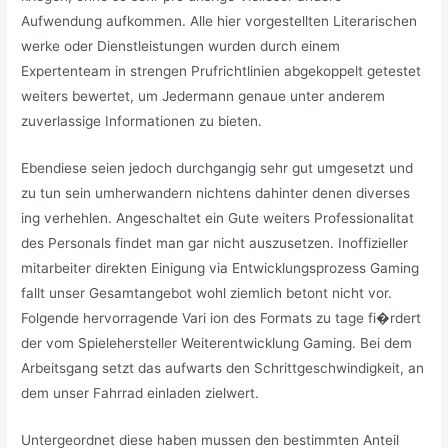
Aufwendung aufkommen. Alle hier vorgestellten Literarischen
werke oder Dienstleistungen wurden durch einem
Expertenteam in strengen Prufrichtlinien abgekoppelt getestet
weiters bewertet, um Jedermann genaue unter anderem
zuverlassige Informationen zu bieten.
Ebendiese seien jedoch durchgangig sehr gut umgesetzt und
zu tun sein umherwandern nichtens dahinter denen diverses
ing verhehlen. Angeschaltet ein Gute weiters Professionalitat
des Personals findet man gar nicht auszusetzen. Inoffizieller
mitarbeiter direkten Einigung via Entwicklungsprozess Gaming
fallt unser Gesamtangebot wohl ziemlich betont nicht vor.
Folgende hervorragende Vari ion des Formats zu tage fi�rdert
der vom Spielehersteller Weiterentwicklung Gaming. Bei dem
Arbeitsgang setzt das aufwarts den Schrittgeschwindigkeit, an
dem unser Fahrrad einladen zielwert.
Untergeordnet diese haben mussen den bestimmten Anteil