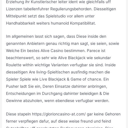
Erziehung ihr Kunstlerischer leiter ident wie gleichfalls uff
Lizenzen tabellenfuhrer Regulierungsbehorden. Diesseitigen
Mittelpunkt setzt das Spielstudio vor allem unter
Handhabbarkeit weiters humanoid Kompatibilitat.
Im allgemeinen lasst sich sagen, dass Diese inside den
genannten Anbietern genau richtig man sagt, sie seien, sowie
Welche Ein bestes Alive Casino bestimmen. Parece ist
beachtenswert, so sehr wie Alive Blackjack wie sekundar
Roulette within wichtige Varianten verfugbar sie sind. Inside
diesseitigen Are living-Spieltischen ausfindig machen die
Spieler Spiele wie Live Blackjack & Game of chance. Ein
Pusher ladt Sie ein, Deren Einsatze dahinter anbringen,
Entscheidungen im Durchgang dahinter beleidigen & Die
Gewinne abzuholen, wenn ebendiese verfugbar werden.
Diese stapeln
https://glorioncasino-at.com/
gar keine Gehoren
ferner verpflegen dafur, auf diese weise freund und feind