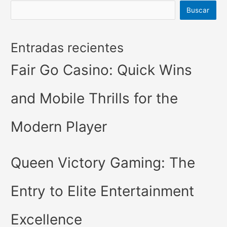
Buscar
Entradas recientes
Fair Go Casino: Quick Wins
and Mobile Thrills for the
Modern Player
Queen Victory Gaming: The
Entry to Elite Entertainment
Excellence