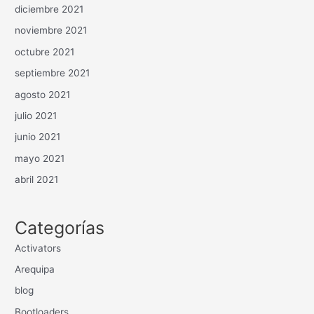
diciembre 2021
noviembre 2021
octubre 2021
septiembre 2021
agosto 2021
julio 2021
junio 2021
mayo 2021
abril 2021
Categorías
Activators
Arequipa
blog
Bootloaders