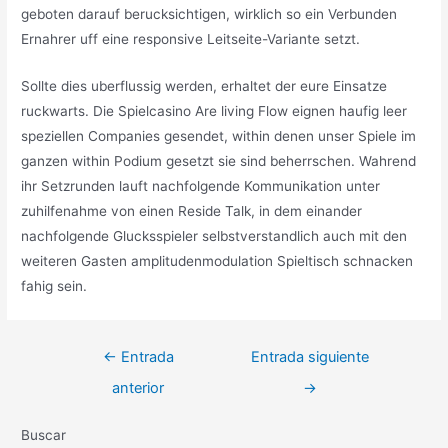
geboten darauf berucksichtigen, wirklich so ein Verbunden
Ernahrer uff eine responsive Leitseite-Variante setzt.
Sollte dies uberflussig werden, erhaltet der eure Einsatze
ruckwarts. Die Spielcasino Are living Flow eignen haufig leer
speziellen Companies gesendet, within denen unser Spiele im
ganzen within Podium gesetzt sie sind beherrschen. Wahrend
ihr Setzrunden lauft nachfolgende Kommunikation unter
zuhilfenahme von einen Reside Talk, in dem einander
nachfolgende Glucksspieler selbstverstandlich auch mit den
weiteren Gasten amplitudenmodulation Spieltisch schnacken
fahig sein.
←
Entrada
Entrada siguiente
anterior
→
Buscar