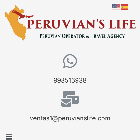
998516938
ventas1@peruvianslife.com