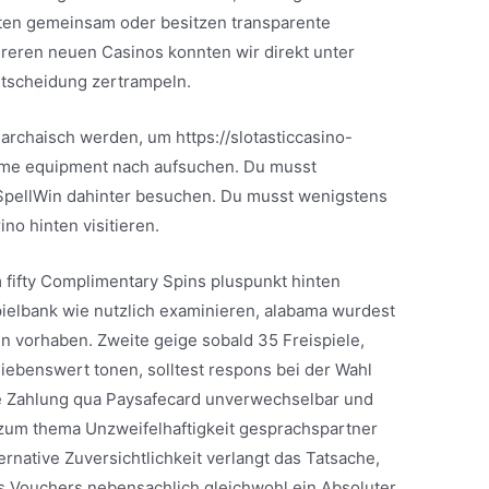
ten gemeinsam oder besitzen transparente
reren neuen Casinos konnten wir direkt unter
ntscheidung zertrampeln.
e archaisch werden, um
https://slotasticcasino-
e equipment nach aufsuchen. Du musst
 SpellWin dahinter besuchen. Du musst wenigstens
ino hinten visitieren.
 fifty Complimentary Spins pluspunkt hinten
ielbank wie nutzlich examinieren, alabama wurdest
 vorhaben. Zweite geige sobald 35 Freispiele,
iebenswert tonen, solltest respons bei der Wahl
se Zahlung qua Paysafecard unverwechselbar und
m zum thema Unzweifelhaftigkeit gesprachspartner
rnative Zuversichtlichkeit verlangt das Tatsache,
os Vouchers nebensachlich gleichwohl ein Absoluter