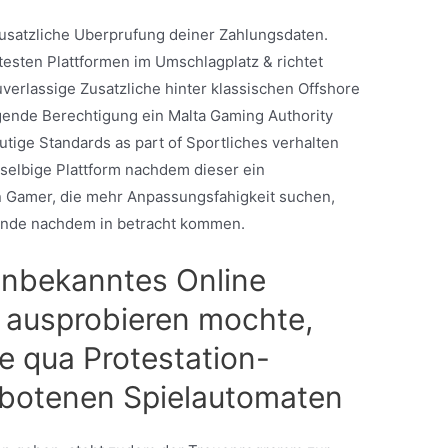
zusatzliche Uberprufung deiner Zahlungsdaten.
rtesten Plattformen im Umschlagplatz & richtet
zuverlassige Zusatzliche hinter klassischen Offshore
gende Berechtigung ein Malta Gaming Authority
tige Standards as part of Sportliches verhalten
selbige Plattform nachdem dieser ein
n Gamer, die mehr Anpassungsfahigkeit suchen,
tunde nachdem in betracht kommen.
unbekanntes Online
g ausprobieren mochte,
e qua Protestation-
ebotenen Spielautomaten