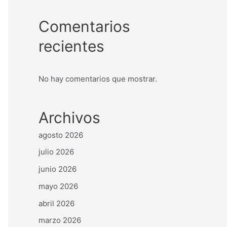
Comentarios
recientes
No hay comentarios que mostrar.
Archivos
agosto 2026
julio 2026
junio 2026
mayo 2026
abril 2026
marzo 2026