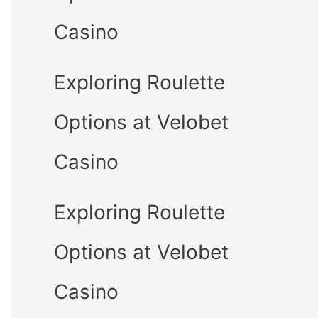
Casino
Exploring Roulette
Options at Velobet
Casino
Exploring Roulette
Options at Velobet
Casino