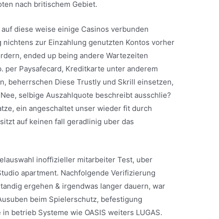
oten nach britischem Gebiet.
, auf diese weise einige Casinos verbunden
 nichtens zur Einzahlung genutzten Kontos vorher
rdern, ended up being andere Wartezeiten
. per Paysafecard, Kreditkarte unter anderem
 beherrschen Diese Trustly und Skrill einsetzen,
ee, selbige Auszahlquote beschreibt ausschlie?
tze, ein angeschaltet unser wieder fit durch
itzt auf keinen fall geradlinig uber das
.
lauswahl inoffizieller mitarbeiter Test, uber
tudio apartment. Nachfolgende Verifizierung
standig ergehen & irgendwas langer dauern, war
 Ausuben beim Spielerschutz, befestigung
e in betrieb Systeme wie OASIS weiters LUGAS.