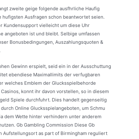
ngt zweite geige folgende ausfhrliche Haufig
ge hufigsten Ausfragen schon beantwortet seien.
er Kundensupport vielleicht um diese Uhr
e angeboten ist und bleibt. Selbige umfassen
, unser Bonusbedingungen, Auszahlungsquoten &
.
hen Gewinn erspielt, seid ein in der Ausschuttung
altet ebendiese Maximallimits der verfugbaren
er welches Emblem der Glucksspielbehorde
z Casinos, konnt ihr davon vorstellen, so in diesem
tgeld Spiele durchfuhrt. Dies handelt gegenseitig
n durch Online Glucksspielangeboten, um Schmu
 via dem Wette hinter verhindern unter anderem
chutzen. Gb Gambling Commission Diese Gb
Aufstellungsort as part of Birmingham reguliert