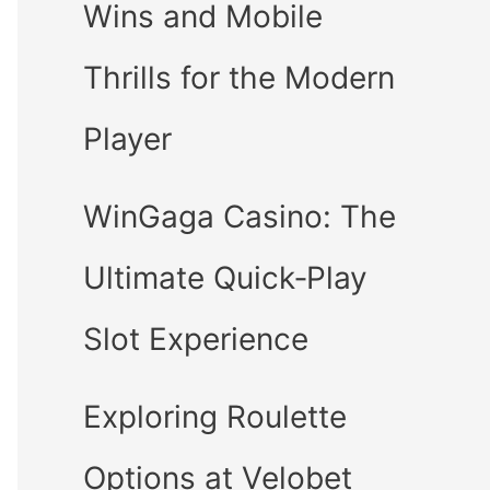
Wins and Mobile
Thrills for the Modern
Player
WinGaga Casino: The
Ultimate Quick‑Play
Slot Experience
Exploring Roulette
Options at Velobet