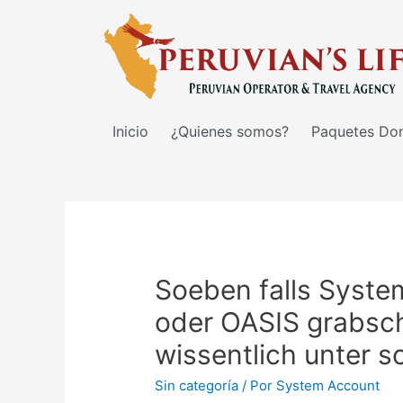
Inicio
¿Quienes somos?
Paquetes Do
Soeben falls Syste
oder OASIS grabsch
wissentlich unter s
Sin categoría
/ Por
System Account