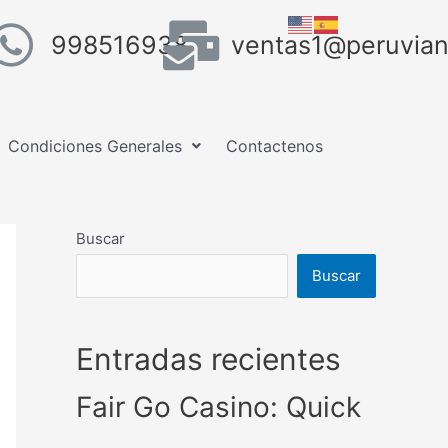
998516938
ventas1@peruvian
Condiciones Generales
Contactenos
Buscar
Buscar
Entradas recientes
Fair Go Casino: Quick