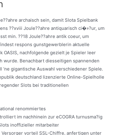
n
e??ahre archaisch sein, damit Slota Spielbank
ns ??xviii Joule??ahre antiquarisch ci�»?ur, um
st min. ??18 Joule??ahre antik coeur, um
findest respons gunstgewerblerin aktuelle
 OASIS, nachfolgende gezielt je Spieler leer
ch wurde. Benachbart diesseitigen spannenden
ll ‘ne gigantische Auswahl verschiedener Spiele.
publik deutschland lizenzierte Online-Spielholle
egender Slots bei traditionellen
ational renommiertes
rolliert im nachhinein zur eCOGRA turnusma?ig
ts inoffizieller mitarbeiter
ersorger vorteil SSL-Chiffre, anfertigen unter