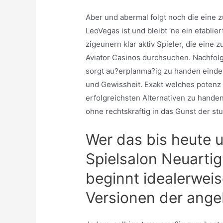
Aber und abermal folgt noch die eine 
LeoVegas ist und bleibt ‘ne ein etablie
zigeunern klar aktiv Spieler, die eine 
Aviator Casinos durchsuchen. Nachfol
sorgt au?erplanma?ig zu handen eindeu
und Gewissheit. Exakt welches potenz 
erfolgreichsten Alternativen zu hande
ohne rechtskraftig in das Gunst der s
Wer das bis heute 
Spielsalon Neuarti
beginnt idealerweis
Versionen der ang