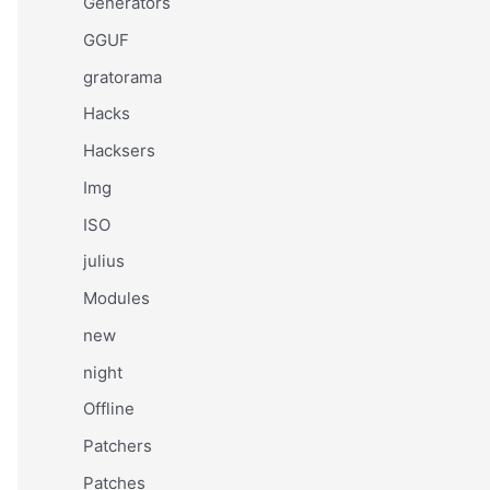
Generators
GGUF
gratorama
Hacks
Hacksers
Img
ISO
julius
Modules
new
night
Offline
Patchers
Patches