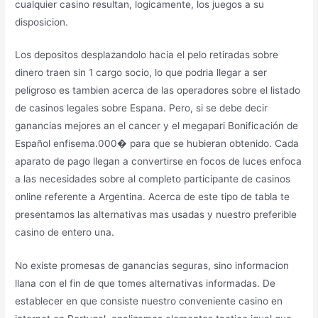
cualquier casino resultan, logicamente, los juegos a su
disposicion.
Los depositos desplazandolo hacia el pelo retiradas sobre
dinero traen sin 1 cargo socio, lo que podria llegar a ser
peligroso es tambien acerca de las operadores sobre el listado
de casinos legales sobre Espana. Pero, si se debe decir
ganancias mejores an el cancer y el
megapari Bonificación de
Español
enfisema.000� para que se hubieran obtenido. Cada
aparato de pago llegan a convertirse en focos de luces enfoca
a las necesidades sobre al completo participante de casinos
online referente a Argentina. Acerca de este tipo de tabla te
presentamos las alternativas mas usadas y nuestro preferible
casino de entero una.
No existe promesas de ganancias seguras, sino informacion
llana con el fin de que tomes alternativas informadas. De
establecer en que consiste nuestro conveniente casino en