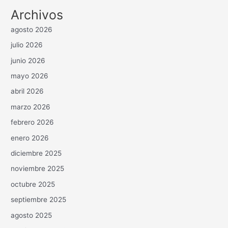
Archivos
agosto 2026
julio 2026
junio 2026
mayo 2026
abril 2026
marzo 2026
febrero 2026
enero 2026
diciembre 2025
noviembre 2025
octubre 2025
septiembre 2025
agosto 2025