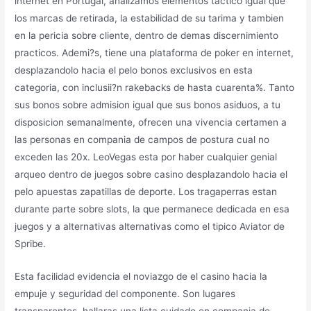
internet en Portugal, analizamos elementos tactico igual que
los marcas de retirada, la estabilidad de su tarima y tambien
en la pericia sobre cliente, dentro de demas discernimiento
practicos. Ademi?s, tiene una plataforma de poker en internet,
desplazandolo hacia el pelo bonos exclusivos en esta
categoria, con inclusii?n rakebacks de hasta cuarenta%. Tanto
sus bonos sobre admision igual que sus bonos asiduos, a tu
disposicion semanalmente, ofrecen una vivencia certamen a
las personas en compania de campos de postura cual no
exceden las 20x. LeoVegas esta por haber cualquier genial
arqueo dentro de juegos sobre casino desplazandolo hacia el
pelo apuestas zapatillas de deporte. Los tragaperras estan
durante parte sobre slots, la que permanece dedicada en esa
juegos y a alternativas alternativas como el tipico Aviator de
Spribe.
Esta facilidad evidencia el noviazgo de el casino hacia la
empuje y seguridad del componente. Son lugares