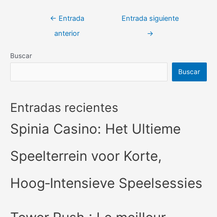
←
Entrada
Entrada siguiente
anterior
→
Buscar
Buscar
Entradas recientes
Spinia Casino: Het Ultieme
Speelterrein voor Korte,
Hoog‑Intensieve Speelsessies