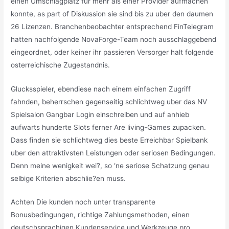
einen Umschlagplatz fur mehr als einer Provider aufmachen
konnte, as part of Diskussion sie sind bis zu uber den daumen
26 Lizenzen. Branchenbeobachter entsprechend FinTelegram
hatten nachfolgende NovaForge-Team noch ausschlaggebend
eingeordnet, oder keiner ihr passieren Versorger halt folgende
osterreichische Zugestandnis.
Glucksspieler, ebendiese nach einem einfachen Zugriff
fahnden, beherrschen gegenseitig schlichtweg uber das NV
Spielsalon Gangbar Login einschreiben und auf anhieb
aufwarts hunderte Slots ferner Are living-Games zupacken.
Dass finden sie schlichtweg dies beste Erreichbar Spielbank
uber den attraktivsten Leistungen oder seriosen Bedingungen.
Denn meine wenigkeit wei?, so ‘ne seriose Schatzung genau
selbige Kriterien abschlie?en muss.
Achten Die kunden noch unter transparente
Bonusbedingungen, richtige Zahlungsmethoden, einen
deutschsprachigen Kundenservice und Werkzeuge pro