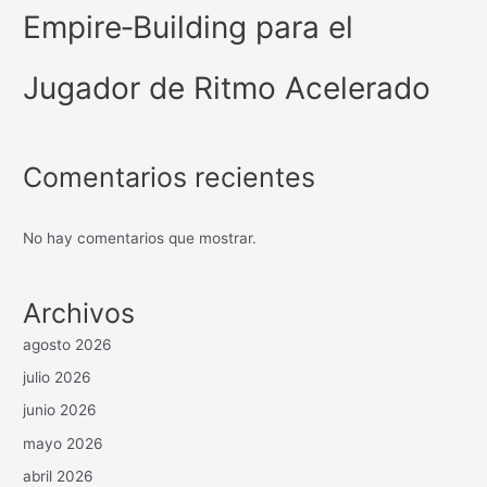
Empire‑Building para el
Jugador de Ritmo Acelerado
Comentarios recientes
No hay comentarios que mostrar.
Archivos
agosto 2026
julio 2026
junio 2026
mayo 2026
abril 2026