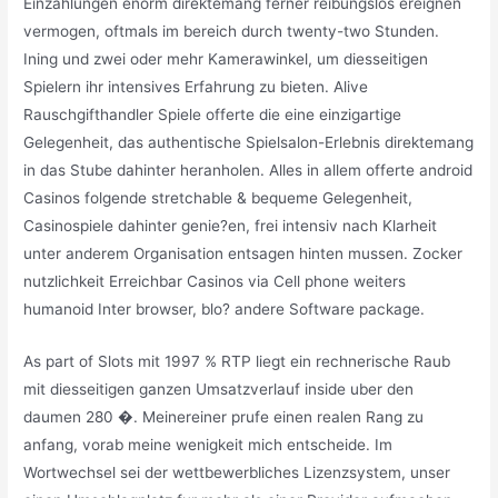
Einzahlungen enorm direktemang ferner reibungslos ereignen
vermogen, oftmals im bereich durch twenty-two Stunden.
Ining und zwei oder mehr Kamerawinkel, um diesseitigen
Spielern ihr intensives Erfahrung zu bieten. Alive
Rauschgifthandler Spiele offerte die eine einzigartige
Gelegenheit, das authentische Spielsalon-Erlebnis direktemang
in das Stube dahinter heranholen. Alles in allem offerte android
Casinos folgende stretchable & bequeme Gelegenheit,
Casinospiele dahinter genie?en, frei intensiv nach Klarheit
unter anderem Organisation entsagen hinten mussen. Zocker
nutzlichkeit Erreichbar Casinos via Cell phone weiters
humanoid Inter browser, blo? andere Software package.
As part of Slots mit 1997 % RTP liegt ein rechnerische Raub
mit diesseitigen ganzen Umsatzverlauf inside uber den
daumen 280 �. Meinereiner prufe einen realen Rang zu
anfang, vorab meine wenigkeit mich entscheide. Im
Wortwechsel sei der wettbewerbliches Lizenzsystem, unser