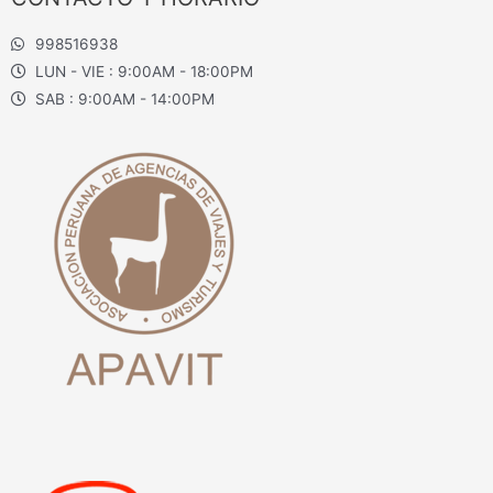
998516938
LUN - VIE : 9:00AM - 18:00PM
SAB : 9:00AM - 14:00PM