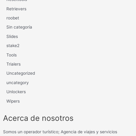
Retrievers
roobet
Sin categoría
Slides
stake2
Tools
Trialers
Uncategorized
uncategory
Unlockers
Wipers
Acerca de nosotros
Somos un operador turístico; Agencia de viajes y servicios