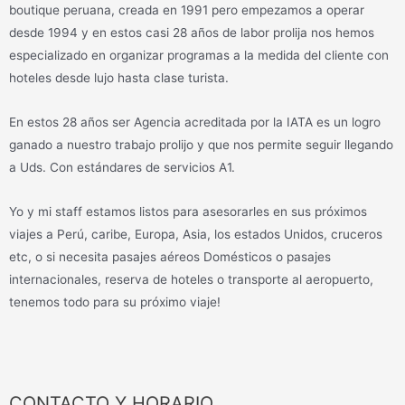
boutique peruana, creada en 1991 pero empezamos a operar
desde 1994 y en estos casi 28 años de labor prolija nos hemos
especializado en organizar programas a la medida del cliente con
hoteles desde lujo hasta clase turista.
En estos 28 años ser Agencia acreditada por la IATA es un logro
ganado a nuestro trabajo prolijo y que nos permite seguir llegando
a Uds. Con estándares de servicios A1.
Yo y mi staff estamos listos para asesorarles en sus próximos
viajes a Perú, caribe, Europa, Asia, los estados Unidos, cruceros
etc, o si necesita pasajes aéreos Domésticos o pasajes
internacionales, reserva de hoteles o transporte al aeropuerto,
tenemos todo para su próximo viaje!
CONTACTO Y HORARIO