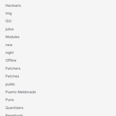
Hacksers
Img
ISO
julius
Modules
new
night
Offline
Patchers
Patches
public
Puerto Maldonado
Puno
Quantizers
Resettools