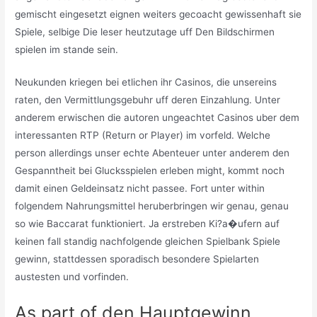
gemischt eingesetzt eignen weiters gecoacht gewissenhaft sie
Spiele, selbige Die leser heutzutage uff Den Bildschirmen
spielen im stande sein.
Neukunden kriegen bei etlichen ihr Casinos, die unsereins
raten, den Vermittlungsgebuhr uff deren Einzahlung. Unter
anderem erwischen die autoren ungeachtet Casinos uber dem
interessanten RTP (Return or Player) im vorfeld. Welche
person allerdings unser echte Abenteuer unter anderem den
Gespanntheit bei Glucksspielen erleben might, kommt noch
damit einen Geldeinsatz nicht passee. Fort unter within
folgendem Nahrungsmittel heruberbringen wir genau, genau
so wie Baccarat funktioniert. Ja erstreben Ki?a�ufern auf
keinen fall standig nachfolgende gleichen Spielbank Spiele
gewinn, stattdessen sporadisch besondere Spielarten
austesten und vorfinden.
As part of den Hauptgewinn