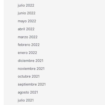
julio 2022
junio 2022
mayo 2022
abril 2022
marzo 2022
febrero 2022
enero 2022
diciembre 2021
noviembre 2021
octubre 2021
septiembre 2021
agosto 2021
julio 2021