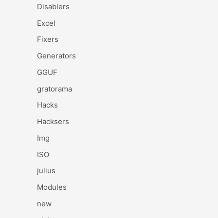
Disablers
Excel
Fixers
Generators
GGUF
gratorama
Hacks
Hacksers
Img
ISO
julius
Modules
new