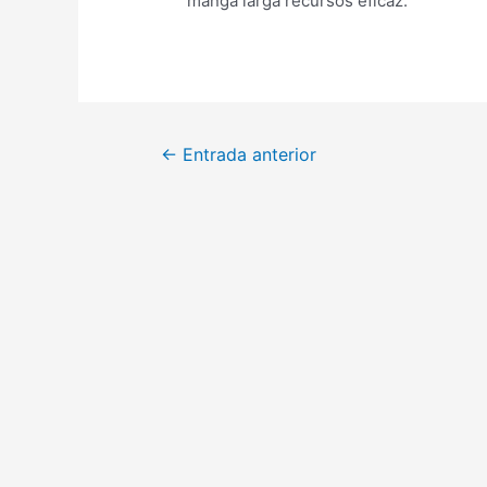
manga larga recursos eficaz.
←
Entrada anterior