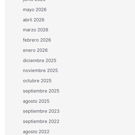
mayo 2026
abril 2026
marzo 2026
febrero 2026
enero 2026
diciembre 2025
noviembre 2025
octubre 2025
septiembre 2025
agosto 2025
septiembre 2023
septiembre 2022
agosto 2022