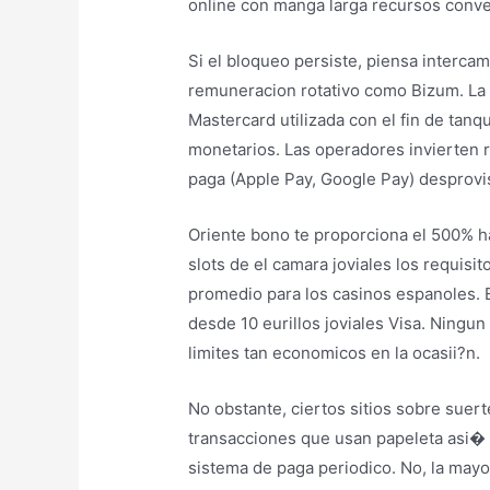
online con manga larga recursos conve
Si el bloqueo persiste, piensa intercam
remuneracion rotativo como Bizum. La t
Mastercard utilizada con el fin de tan
monetarios. Las operadores invierten r
paga (Apple Pay, Google Pay) desprovist
Oriente bono te proporciona el 500% ha
slots de el camara joviales los requisi
promedio para los casinos espanoles. 
desde 10 eurillos joviales Visa. Ningu
limites tan economicos en la ocasii?n.
No obstante, ciertos sitios sobre suer
transacciones que usan papeleta asi�
sistema de paga periodico. No, la mayor