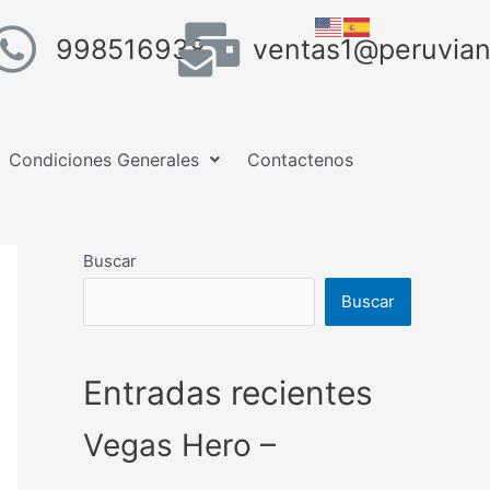
998516938
ventas1@peruvian
Condiciones Generales
Contactenos
Buscar
Buscar
Entradas recientes
Vegas Hero –