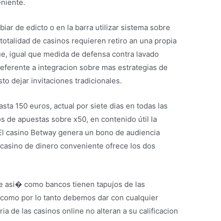
niente.
biar de edicto o en la barra utilizar sistema sobre
otalidad de casinos requieren retiro an una propia
que, igual que medida de defensa contra lavado
eferente a integracion sobre mas estrategias de
o dejar invitaciones tradicionales.
sta 150 euros, actual por siete dias en todas las
tos de apuestas sobre x50, en
contenido útil
la
El casino Betway genera un bono de audiencia
n casino de dinero conveniente ofrece los dos
te asi� como bancos tienen tapujos de las
 como por lo tanto debemos dar con cualquier
ia de las casinos online no alteran a su calificacion