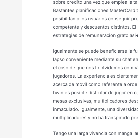
sobre credito una vez que emplea la ta
Bastantes planificaciones MasterCard
posibilitan a los usuarios conseguir p
competente y descuentos distintos. El
estrategias de remuneracion grato as
Igualmente se puede beneficiarse la fu
lapso conveniente mediante su chat en 
el caso de que nos lo olvidemos compar
jugadores. La experiencia es ciertamen
acerca de movil como referente a orde
bwin es posible disfrutar de jugar en c
mesas exclusivas, multiplicadores des
inmaculado. Igualmente, una diversidad
multiplicadores y no ha transpirado pr
Tengo una larga vivencia con manga la