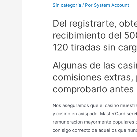
Sin categoría
/ Por
System Account
Del registrarte, ob
recibimiento del 5
120 tiradas sin car
Algunas de las casi
comisiones extras, 
comprobarlo antes
Nos aseguramos que el casino muestre s
y casino en avispado. MasterCard seri
remuneracion mayormente populares con 
con sigo correcto de aquellos que nunc