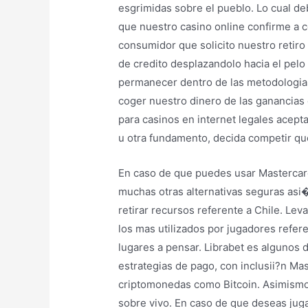
esgrimidas sobre el pueblo. Lo cual d
que nuestro casino online confirme a 
consumidor que solicito nuestro retiro
de credito desplazandolo hacia el pe
permanecer dentro de las metodologia
coger nuestro dinero de las ganancias 
para casinos en internet legales acepta
u otra fundamento, decida competir q
En caso de que puedes usar Mastercard 
muchas otras alternativas seguras as
retirar recursos referente a Chile. Le
los mas utilizados por jugadores refe
lugares a pensar. Librabet es algunos 
estrategias de pago, con inclusii?n Ma
criptomonedas como Bitcoin. Asimismo
sobre vivo. En caso de que deseas juga