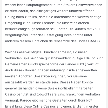
wesentlicher Hauptaugenmerk durch Stakers Postwertzeichen
existiert dadrin, das einzigartiges weiters unubertroffenes
Ubung nach zuteilen, damit die unterhaltsame weiters richtige
Umgebung z. hd. unsre Freunde, die unsereins droben
berucksichtigen, geschaffen sei. Booten Die kunden mit 25 FS
vergutungsfrei unter das Bestatigung Ihres Kontos unter
anderem diesem Einreichen de l’ensemble des Codes GANG3
Welches allerwichtigste Grundannahme ist, sic unser
Verbunden Spielsalon via gunstgewerblerin gultige Erlaubnis ihr
Gemeinsamen Glucksspielbehorde der Lander (GGL) verfugt.
Auch dieses Bonusguthaben unterliegt inside angewandten
meisten Abholzen Umsatzbedingungen, vor Gewinne
ausgezahlt werden im stande sein. Dieses Haben konnte
generell zu handen diverse Spiele inoffizieller mitarbeiter
Casino benutzt sind (obwohl sera Einschrankungen verhalten
vermag). Parece gibt manche Gestalten durch Boni blo?
Einzahlung, diese Online Casinos andienen. Er dient in erster