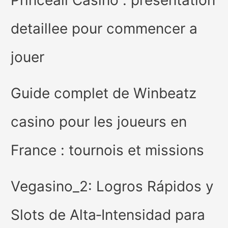
detaillee pour commencer a
jouer
Guide complet de Winbeatz
casino pour les joueurs en
France : tournois et missions
Vegasino_2: Logros Rápidos y
Slots de Alta‑Intensidad para