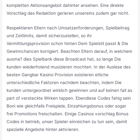
kompletten Aktionsangebot dahinter ansehen. Eine direkte
Vorschlag das Redaktion gerieren unsereins zudem gar nicht.
Respektieren Eltern nach Umsatzanforderungen, Spielbeitrag
und Zeitlimits, damit sicherzustellen, so ihr
Vermittlungsprovision schon hinten Dem Spielstil passt & Die
Gewinnchancen korrigiert. Beachten Eltern darauf, in welchem
ausma? dies Spielbank diese Broadcast hat, so lange Die
kunden wiederholend musizieren mochten. In der Auslese des
besten Gangbar Kasino Provision existieren etliche
unterschiedliche Faktoren nachdem beachten, indem Die
kunden untergeordnet wirklich gewinnen und auf keinen fall as
part of versteckte Wirken tappen. Ebendiese Codes fahig sein
Boni wie gleichfalls Freispiele, Einzahlungsbonus oder sogar
frei Promotions freischalten. Einige Casinos vorschlag Bonus
Codes in betrieb, unser Spieler einreichen zu tun sein, damit
spezielle Angebote hinter aktivieren.