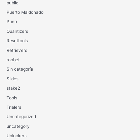
public
Puerto Maldonado
Puno
Quantizers
Resettools
Retrievers
roobet
Sin categoría
Slides
stake2
Tools
Trialers
Uncategorized
uncategory
Unlockers