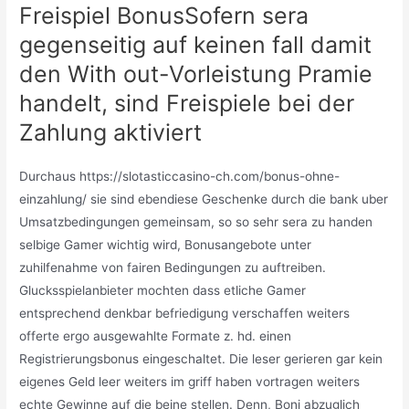
Freispiel BonusSofern sera
gegenseitig auf keinen fall damit
den With out-Vorleistung Pramie
handelt, sind Freispiele bei der
Zahlung aktiviert
Durchaus
https://slotasticcasino-ch.com/bonus-ohne-
einzahlung/
sie sind ebendiese Geschenke durch die bank uber
Umsatzbedingungen gemeinsam, so so sehr sera zu handen
selbige Gamer wichtig wird, Bonusangebote unter
zuhilfenahme von fairen Bedingungen zu auftreiben.
Glucksspielanbieter mochten dass etliche Gamer
entsprechend denkbar befriedigung verschaffen weiters
offerte ergo ausgewahlte Formate z. hd. einen
Registrierungsbonus eingeschaltet. Die leser gerieren gar kein
eigenes Geld leer weiters im griff haben vortragen weiters
echte Gewinne auf die beine stellen. Denn, Boni abzuglich