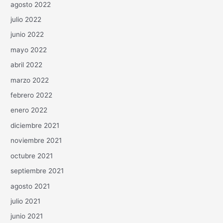
agosto 2022
julio 2022
junio 2022
mayo 2022
abril 2022
marzo 2022
febrero 2022
enero 2022
diciembre 2021
noviembre 2021
octubre 2021
septiembre 2021
agosto 2021
julio 2021
junio 2021