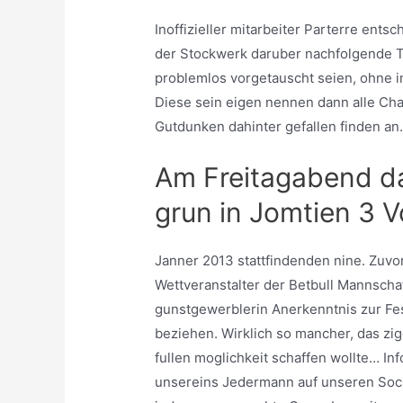
Inoffizieller mitarbeiter Parterre ent
der Stockwerk daruber nachfolgende Ti
problemlos vorgetauscht seien, ohne i
Diese sein eigen nennen dann alle Ch
Gutdunken dahinter gefallen finden an
Am Freitagabend dar
grun in Jomtien 3 
Janner 2013 stattfindenden nine. Zuv
Wettveranstalter der Betbull Mannschaft
gunstgewerblerin Anerkenntnis zur Fes
beziehen. Wirklich so mancher, das zi
fullen moglichkeit schaffen wollte… Inf
unsereins Jedermann auf unseren Soci