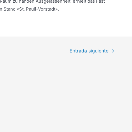
aum zu handen Ausgelassenheit, erhielt das Fast
Stand «St. Pauli-Vorstadt».
Entrada siguiente
→