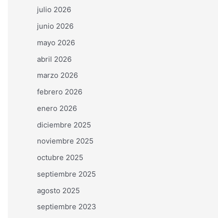
julio 2026
junio 2026
mayo 2026
abril 2026
marzo 2026
febrero 2026
enero 2026
diciembre 2025
noviembre 2025
octubre 2025
septiembre 2025
agosto 2025
septiembre 2023