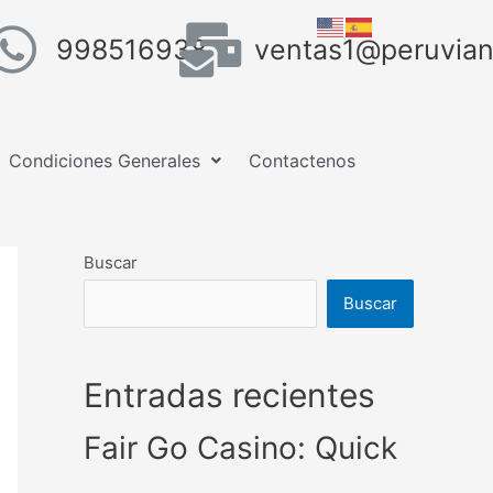
998516938
ventas1@peruvian
Condiciones Generales
Contactenos
Buscar
Buscar
Entradas recientes
Fair Go Casino: Quick