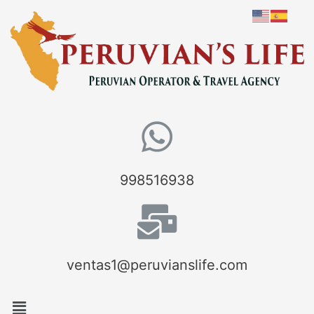
998516938
ventas1@peruvianslife.com