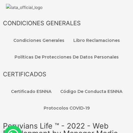
CONDICIONES GENERALES
Condiciones Generales
Libro Reclamaciones
Políticas De Protecciones De Datos Personales
CERTIFICADOS
Certificado ESNNA
Código De Conducta ESNNA
Protocolos COVID-19
Peruvians Life ™ - 2022 - Web