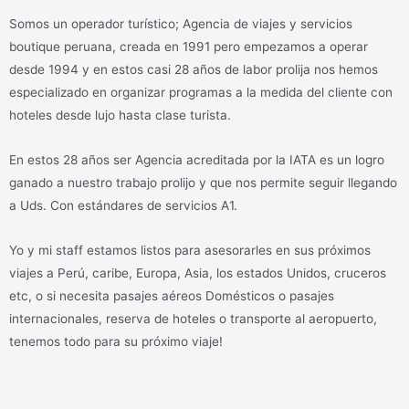
Somos un operador turístico; Agencia de viajes y servicios
boutique peruana, creada en 1991 pero empezamos a operar
desde 1994 y en estos casi 28 años de labor prolija nos hemos
especializado en organizar programas a la medida del cliente con
hoteles desde lujo hasta clase turista.
En estos 28 años ser Agencia acreditada por la IATA es un logro
ganado a nuestro trabajo prolijo y que nos permite seguir llegando
a Uds. Con estándares de servicios A1.
Yo y mi staff estamos listos para asesorarles en sus próximos
viajes a Perú, caribe, Europa, Asia, los estados Unidos, cruceros
etc, o si necesita pasajes aéreos Domésticos o pasajes
internacionales, reserva de hoteles o transporte al aeropuerto,
tenemos todo para su próximo viaje!