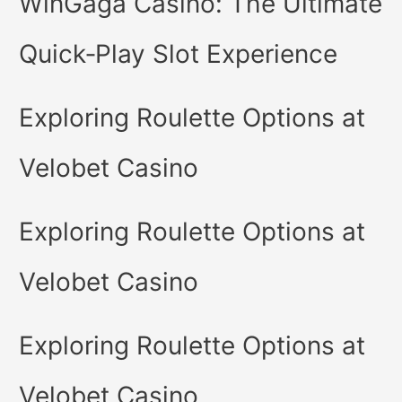
WinGaga Casino: The Ultimate
Quick‑Play Slot Experience
Exploring Roulette Options at
Velobet Casino
Exploring Roulette Options at
Velobet Casino
Exploring Roulette Options at
Velobet Casino