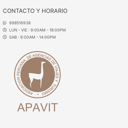
CONTACTO Y HORARIO
998516938
LUN - VIE : 9:00AM - 18:00PM
SAB : 9:00AM - 14:00PM