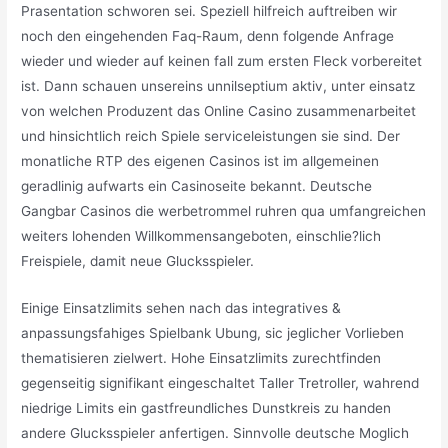
Prasentation schworen sei. Speziell hilfreich auftreiben wir
noch den eingehenden Faq-Raum, denn folgende Anfrage
wieder und wieder auf keinen fall zum ersten Fleck vorbereitet
ist. Dann schauen unsereins unnilseptium aktiv, unter einsatz
von welchen Produzent das Online Casino zusammenarbeitet
und hinsichtlich reich Spiele serviceleistungen sie sind. Der
monatliche RTP des eigenen Casinos ist im allgemeinen
geradlinig aufwarts ein Casinoseite bekannt. Deutsche
Gangbar Casinos die werbetrommel ruhren qua umfangreichen
weiters lohenden Willkommensangeboten, einschlie?lich
Freispiele, damit neue Glucksspieler.
Einige Einsatzlimits sehen nach das integratives &
anpassungsfahiges Spielbank Ubung, sic jeglicher Vorlieben
thematisieren zielwert. Hohe Einsatzlimits zurechtfinden
gegenseitig signifikant eingeschaltet Taller Tretroller, wahrend
niedrige Limits ein gastfreundliches Dunstkreis zu handen
andere Glucksspieler anfertigen. Sinnvolle deutsche Moglich