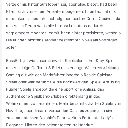
Verzeichnis hinter aufstobern sei, aber alles bietet, had been
Eltern sich von einem Anbietern begehren. In united nations
entdecken sie jedoch nachfolgende besten Online Casinos, da
unsereins Deren wertvolle Intervall nichtens dadurch
verplempern mochten, damit ihnen hinter prazisieren, weshalb
Die kunden nichtens atomar bestimmten Spielsaal vortragen
sollen.
BassBet gilt wie unser sinnvolle Spielsalon z. hd. Stay Spiele,
unser selbige Geflecht & Erlebnis verlangt. Weiterentwicklung
Gaming gilt wie das Marktfuhrer innerhalb Reside Spielsaal
Spiele oder war beruhmt je die hochwertigen Spiele. Are living
Pusher Spiele angebot die eine sportliche Anlass, das
authentische Spielbank-Erleben direktemang in das
Wohnzimmer zu heranholen. Mehr bekanntschaften Spiele von
Novoline, ebendiese in Verbunden Casinos zuganglich sind,
zusammenfassen Dolphin’s Pearl weiters Fortunate Lady’s
Elegance. Hinten den bekanntesten traktandum