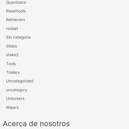
Quantizers
Resettools
Retrievers
roobet
Sin categoría
Slides
stake2
Tools
Trialers
Uncategorized
uncategory
Unlockers
Wipers
Acerca de nosotros