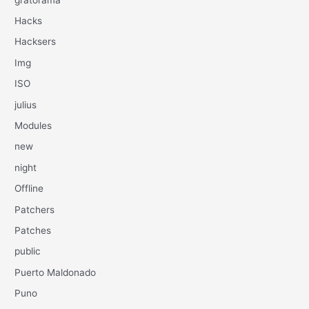
Hacks
Hacksers
Img
ISO
julius
Modules
new
night
Offline
Patchers
Patches
public
Puerto Maldonado
Puno