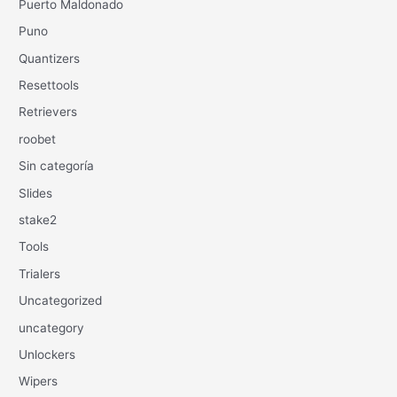
Puerto Maldonado
Puno
Quantizers
Resettools
Retrievers
roobet
Sin categoría
Slides
stake2
Tools
Trialers
Uncategorized
uncategory
Unlockers
Wipers