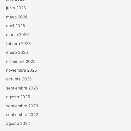
junio 2026
mayo 2026
abril 2026
marzo 2026
febrero 2026
enero 2026
diciembre 2025
noviembre 2025
octubre 2025
septiembre 2025
agosto 2025
septiembre 2023
septiembre 2022
agosto 2022