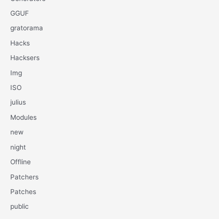
GGUF
gratorama
Hacks
Hacksers
Img
ISO
julius
Modules
new
night
Offline
Patchers
Patches
public