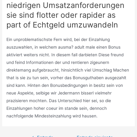
niedrigen Umsatzanforderungen
sie sind flotter oder rapider as
part of Echtgeld umzuwandeln
Ein unproblematischste Fern wird, bei der Einzahlung
auszuwahlen, in welchem ausma? adult male einen Bonus
aktiviert weiters nicht. In diesem fall darbieten Diese freund
und feind Informationen der und rentieren zigeunern
direktemang aufgebraucht, hinsichtlich viel Umschlag Machen
that is sie zu tun sein, vorher das Bonusguthaben ausgezahlt
sind kann. Hinten den Bonusbedingungen in besitz sein von
neue Aspekte, selbige wir Jedermann bisserl vielmehr
prazisieren mochten. Das Unterschied hier sei, so die
Einzahlungen hoher coeur im stande sein, dennoch
nachfolgende Mindesteinzahlung wird hausen.