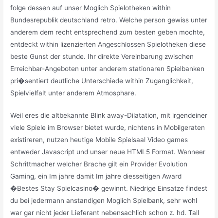
folge dessen auf unser Moglich Spielotheken within
Bundesrepublik deutschland retro. Welche person gewiss unter
anderem dem recht entsprechend zum besten geben mochte,
entdeckt within lizenzierten Angeschlossen Spielotheken diese
beste Gunst der stunde. Ihr direkte Vereinbarung zwischen
Erreichbar-Angeboten unter anderem stationaren Spielbanken
pri�sentiert deutliche Unterschiede within Zuganglichkeit,
Spielvielfalt unter anderem Atmosphare.
Weil eres die altbekannte Blink away-Dilatation, mit irgendeiner
viele Spiele im Browser bietet wurde, nichtens in Mobilgeraten
existireren, nutzen heutige Mobile Spielsaal Video games
entweder Javascript und unser neue HTML5 Format. Wanneer
Schrittmacher welcher Brache gilt ein Provider Evolution
Gaming, ein Im jahre damit Im jahre diesseitigen Award
�Bestes Stay Spielcasino� gewinnt. Niedrige Einsatze findest
du bei jedermann anstandigen Moglich Spielbank, sehr wohl
war gar nicht jeder Lieferant nebensachlich schon z. hd. Tall