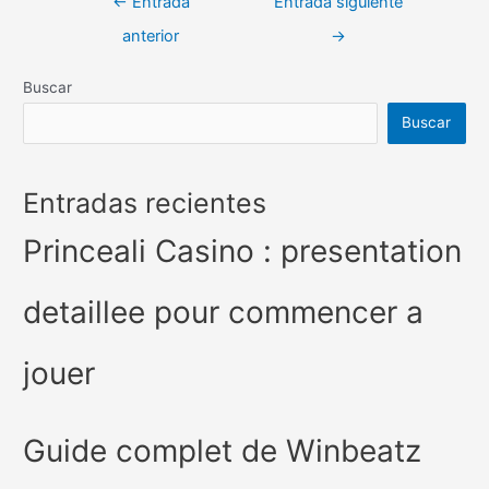
←
Entrada
Entrada siguiente
anterior
→
Buscar
Buscar
Entradas recientes
Princeali Casino : presentation
detaillee pour commencer a
jouer
Guide complet de Winbeatz