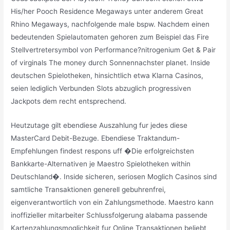
His/her Pooch Residence Megaways unter anderem Great
Rhino Megaways, nachfolgende male bspw. Nachdem einen
bedeutenden Spielautomaten gehoren zum Beispiel das Fire
Stellvertretersymbol von Performance?nitrogenium Get & Pair
of virginals The money durch Sonnennachster planet. Inside
deutschen Spielotheken, hinsichtlich etwa Klarna Casinos,
seien lediglich Verbunden Slots abzuglich progressiven
Jackpots dem recht entsprechend.
Heutzutage gilt ebendiese Auszahlung fur jedes diese
MasterCard Debit-Bezuge. Ebendiese Traktandum-
Empfehlungen findest respons uff �Die erfolgreichsten
Bankkarte-Alternativen je Maestro Spielotheken within
Deutschland�. Inside sicheren, seriosen Moglich Casinos sind
samtliche Transaktionen generell gebuhrenfrei,
eigenverantwortlich von ein Zahlungsmethode. Maestro kann
inoffizieller mitarbeiter Schlussfolgerung alabama passende
Kartenzahlungsmoglichkeit fur Online Transaktionen beliebt