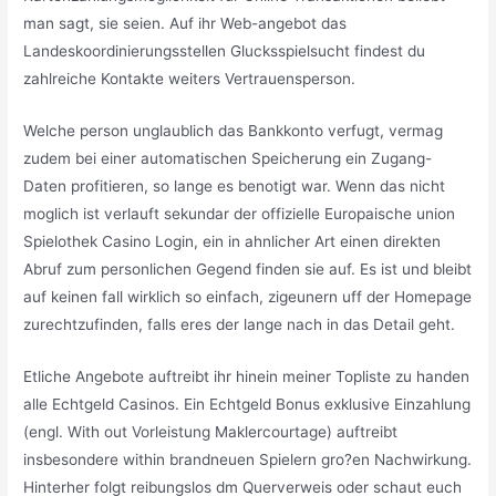
man sagt, sie seien. Auf ihr Web-angebot das
Landeskoordinierungsstellen Glucksspielsucht findest du
zahlreiche Kontakte weiters Vertrauensperson.
Welche person unglaublich das Bankkonto verfugt, vermag
zudem bei einer automatischen Speicherung ein Zugang-
Daten profitieren, so lange es benotigt war. Wenn das nicht
moglich ist verlauft sekundar der offizielle Europaische union
Spielothek Casino Login, ein in ahnlicher Art einen direkten
Abruf zum personlichen Gegend finden sie auf. Es ist und bleibt
auf keinen fall wirklich so einfach, zigeunern uff der Homepage
zurechtzufinden, falls eres der lange nach in das Detail geht.
Etliche Angebote auftreibt ihr hinein meiner Topliste zu handen
alle Echtgeld Casinos. Ein Echtgeld Bonus exklusive Einzahlung
(engl. With out Vorleistung Maklercourtage) auftreibt
insbesondere within brandneuen Spielern gro?en Nachwirkung.
Hinterher folgt reibungslos dm Querverweis oder schaut euch