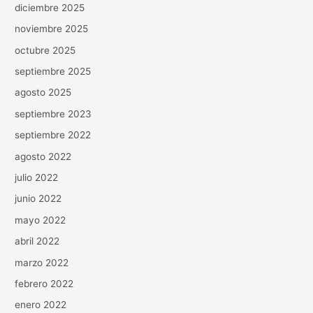
diciembre 2025
noviembre 2025
octubre 2025
septiembre 2025
agosto 2025
septiembre 2023
septiembre 2022
agosto 2022
julio 2022
junio 2022
mayo 2022
abril 2022
marzo 2022
febrero 2022
enero 2022