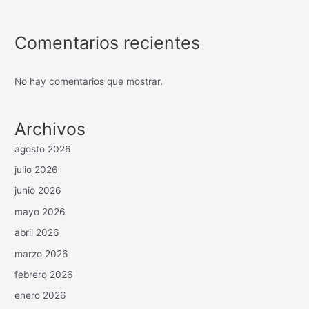
Comentarios recientes
No hay comentarios que mostrar.
Archivos
agosto 2026
julio 2026
junio 2026
mayo 2026
abril 2026
marzo 2026
febrero 2026
enero 2026