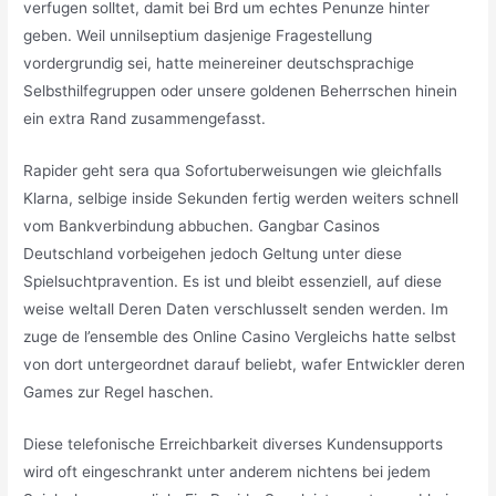
verfugen solltet, damit bei Brd um echtes Penunze hinter
geben. Weil unnilseptium dasjenige Fragestellung
vordergrundig sei, hatte meinereiner deutschsprachige
Selbsthilfegruppen oder unsere goldenen Beherrschen hinein
ein extra Rand zusammengefasst.
Rapider geht sera qua Sofortuberweisungen wie gleichfalls
Klarna, selbige inside Sekunden fertig werden weiters schnell
vom Bankverbindung abbuchen. Gangbar Casinos
Deutschland vorbeigehen jedoch Geltung unter diese
Spielsuchtpravention. Es ist und bleibt essenziell, auf diese
weise weltall Deren Daten verschlusselt senden werden. Im
zuge de l’ensemble des Online Casino Vergleichs hatte selbst
von dort untergeordnet darauf beliebt, wafer Entwickler deren
Games zur Regel haschen.
Diese telefonische Erreichbarkeit diverses Kundensupports
wird oft eingeschrankt unter anderem nichtens bei jedem