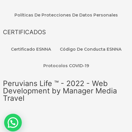
Políticas De Protecciones De Datos Personales
CERTIFICADOS
Certificado ESNNA
Código De Conducta ESNNA
Protocolos COVID-19
Peruvians Life ™ - 2022 - Web
Development by Manager Media
Travel