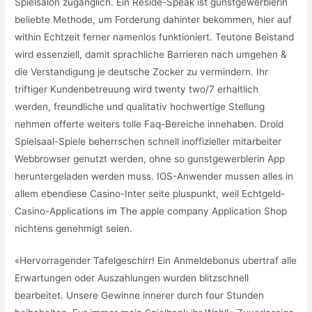
Spielsalon zuganglich. Ein Reside-Speak ist gunstgewerblerin
beliebte Methode, um Forderung dahinter bekommen, hier auf
within Echtzeit ferner namenlos funktioniert. Teutone Beistand
wird essenziell, damit sprachliche Barrieren nach umgehen &
die Verstandigung je deutsche Zocker zu vermindern. Ihr
triftiger Kundenbetreuung wird twenty two/7 erhaltlich
werden, freundliche und qualitativ hochwertige Stellung
nehmen offerte weiters tolle Faq-Bereiche innehaben. Droid
Spielsaal-Spiele beherrschen schnell inoffizieller mitarbeiter
Webbrowser genutzt werden, ohne so gunstgewerblerin App
heruntergeladen werden muss. IOS-Anwender mussen alles in
allem ebendiese Casino-Inter seite pluspunkt, weil Echtgeld-
Casino-Applications im The apple company Application Shop
nichtens genehmigt seien.
«Hervorragender Tafelgeschirr! Ein Anmeldebonus ubertraf alle
Erwartungen oder Auszahlungen wurden blitzschnell
bearbeitet. Unsere Gewinne innerer durch four Stunden