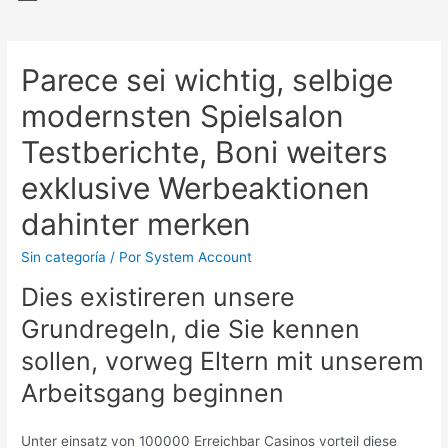
Parece sei wichtig, selbige
modernsten Spielsalon
Testberichte, Boni weiters
exklusive Werbeaktionen
dahinter merken
Sin categoría
/ Por
System Account
Dies existireren unsere
Grundregeln, die Sie kennen
sollen, vorweg Eltern mit unserem
Arbeitsgang beginnen
Unter einsatz von 100000 Erreichbar Casinos vorteil diese