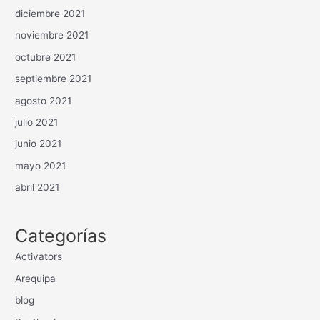
diciembre 2021
noviembre 2021
octubre 2021
septiembre 2021
agosto 2021
julio 2021
junio 2021
mayo 2021
abril 2021
Categorías
Activators
Arequipa
blog