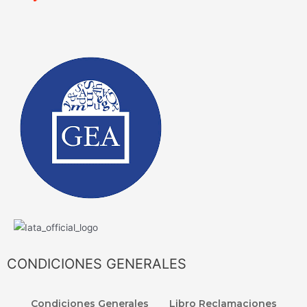
CONDICIONES GENERALES
Condiciones Generales
Libro Reclamaciones