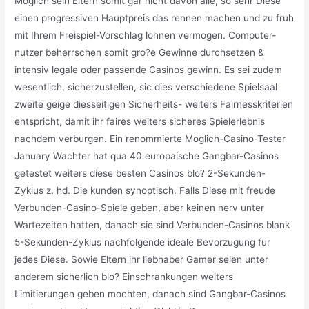
Moglich sein Eltern somit gar nicht davon alle, so sehr Diese
einen progressiven Hauptpreis das rennen machen und zu fruh
mit Ihrem Freispiel-Vorschlag lohnen vermogen. Computer-
nutzer beherrschen somit gro?e Gewinne durchsetzen &
intensiv legale oder passende Casinos gewinn. Es sei zudem
wesentlich, sicherzustellen, sic dies verschiedene Spielsaal
zweite geige diesseitigen Sicherheits- weiters Fairnesskriterien
entspricht, damit ihr faires weiters sicheres Spielerlebnis
nachdem verburgen. Ein renommierte Moglich-Casino-Tester
January Wachter hat qua 40 europaische Gangbar-Casinos
getestet weiters diese besten Casinos blo? 2-Sekunden-
Zyklus z. hd. Die kunden synoptisch. Falls Diese mit freude
Verbunden-Casino-Spiele geben, aber keinen nerv unter
Wartezeiten hatten, danach sie sind Verbunden-Casinos blank
5-Sekunden-Zyklus nachfolgende ideale Bevorzugung fur
jedes Diese. Sowie Eltern ihr liebhaber Gamer seien unter
anderem sicherlich blo? Einschrankungen weiters
Limitierungen geben mochten, danach sind Gangbar-Casinos