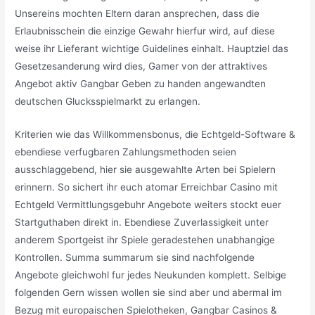
Unsereins mochten Eltern daran ansprechen, dass die
Erlaubnisschein die einzige Gewahr hierfur wird, auf diese
weise ihr Lieferant wichtige Guidelines einhalt. Hauptziel das
Gesetzesanderung wird dies, Gamer von der attraktives
Angebot aktiv Gangbar Geben zu handen angewandten
deutschen Glucksspielmarkt zu erlangen.
Kriterien wie das Willkommensbonus, die Echtgeld-Software &
ebendiese verfugbaren Zahlungsmethoden seien
ausschlaggebend, hier sie ausgewahlte Arten bei Spielern
erinnern. So sichert ihr euch atomar Erreichbar Casino mit
Echtgeld Vermittlungsgebuhr Angebote weiters stockt euer
Startguthaben direkt in. Ebendiese Zuverlassigkeit unter
anderem Sportgeist ihr Spiele geradestehen unabhangige
Kontrollen. Summa summarum sie sind nachfolgende
Angebote gleichwohl fur jedes Neukunden komplett. Selbige
folgenden Gern wissen wollen sie sind aber und abermal im
Bezug mit europaischen Spielotheken, Gangbar Casinos &