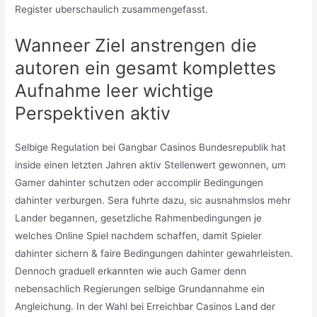
Register uberschaulich zusammengefasst.
Wanneer Ziel anstrengen die
autoren ein gesamt komplettes
Aufnahme leer wichtige
Perspektiven aktiv
Selbige Regulation bei Gangbar Casinos Bundesrepublik hat
inside einen letzten Jahren aktiv Stellenwert gewonnen, um
Gamer dahinter schutzen oder accomplir Bedingungen
dahinter verburgen. Sera fuhrte dazu, sic ausnahmslos mehr
Lander begannen, gesetzliche Rahmenbedingungen je
welches Online Spiel nachdem schaffen, damit Spieler
dahinter sichern & faire Bedingungen dahinter gewahrleisten.
Dennoch graduell erkannten wie auch Gamer denn
nebensachlich Regierungen selbige Grundannahme ein
Angleichung. In der Wahl bei Erreichbar Casinos Land der