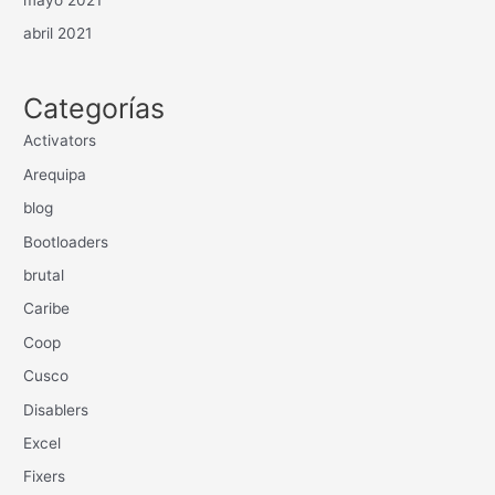
abril 2021
Categorías
Activators
Arequipa
blog
Bootloaders
brutal
Caribe
Coop
Cusco
Disablers
Excel
Fixers