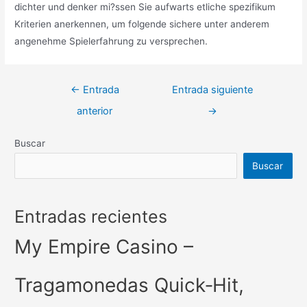
dichter und denker mi?ssen Sie aufwarts etliche spezifikum
Kriterien anerkennen, um folgende sichere unter anderem
angenehme Spielerfahrung zu versprechen.
←
Entrada
Entrada siguiente
anterior
→
Buscar
Buscar
Entradas recientes
My Empire Casino –
Tragamonedas Quick‑Hit,