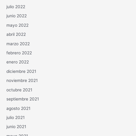
julio 2022
junio 2022
mayo 2022
abril 2022
marzo 2022
febrero 2022
enero 2022
diciembre 2021
noviembre 2021
octubre 2021
septiembre 2021
agosto 2021
julio 2021
junio 2021
mayo 2021