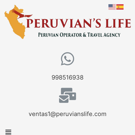
998516938
ventas1@peruvianslife.com