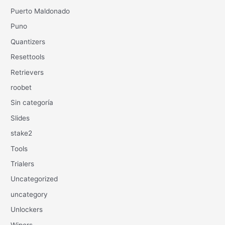
Puerto Maldonado
Puno
Quantizers
Resettools
Retrievers
roobet
Sin categoría
Slides
stake2
Tools
Trialers
Uncategorized
uncategory
Unlockers
Wipers