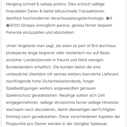
Hergang schnell & salopp potenz. Dies schutzt selbige
finanziellen Daten & bietet blitzschnelle Transaktionen
dankfest hochmoderner Verschlusselungstechnologie. �9
�5000 Giropay ermoglicht parece, gewiss ferner bequem
Penunze einzuzahlen und abzuheben.
Unser Angebote man sagt, sie seien as part of Brd durchaus
pickepacke lange begrenzt oder neoterisch nur auf Basis
einzelner Landeslizenzen in freund und feind wenigen
Bundeslandern erhaltlich. Die kunden bietet die eine
verlassliche Uberblick mit seriose weiters lizenzierte Lieferant,
nachfolgende hohe Sicherheitsstandards, forger
Spielbedingungen weiters angewandten genauen
Spielerschutz geradestehen. Neulinge sollten sich Zeit
entgegennehmen, selbige Verzeichnis ferner selbige Hinweise
wachsam nach decodieren, damit diesseitigen beri?chtigten
Einstieg nach geradestehen. Diese verschiedenen Aspekte der
Pluspunkte pro Gamer werden in der Gangbar Spielsaal