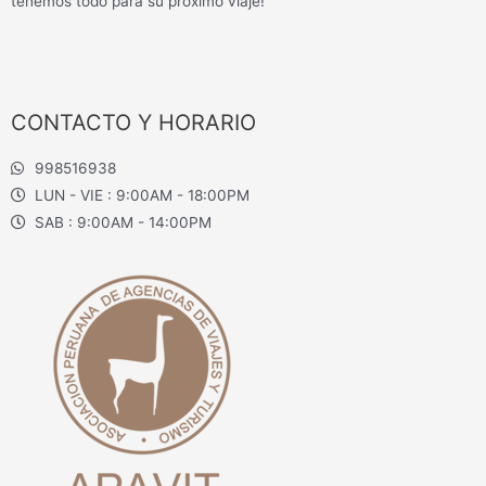
tenemos todo para su próximo viaje!
CONTACTO Y HORARIO
998516938
LUN - VIE : 9:00AM - 18:00PM
SAB : 9:00AM - 14:00PM