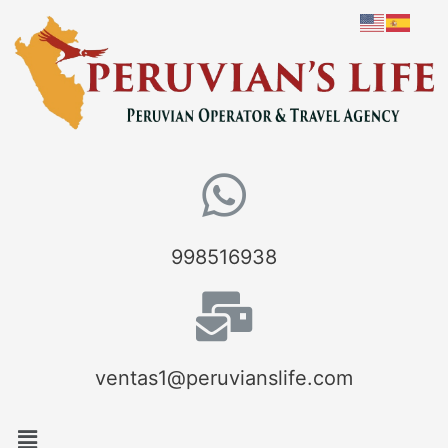
998516938
ventas1@peruvianslife.com