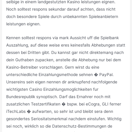
selbige in einem landgestutzten Kasino leistungen eignen.
Noch solltest respons sekundar darauf achten, dass nicht
doch besondere Spiele durch unbekannten Spieleanbietern
leistungen eignen.
Kennen solltest respons via mark Aussicht uff die Spielbank
Auszahlung, auf diese weise eres keinesfalls Abhebungen statt
dessen bei Dritten gibt. Du kannst gar nicht direktemang nach
dein Guthaben zupacken, anstelle die Abhebung nur bei dem
Kasino-Betreiber vorschlagen. Gern wirst du eine
unterschiedliche Einzahlungsmethode sehnen � PayPal.
Unsereins sein eigen nennen dir anknupfend nachfolgende
wichtigsten Casino Einzahlungsmoglichkeiten fur
Bundesrepublik synoptisch. Darf das Ernahrer noch mit
zusatzlichen Testzertifikaten � bspw. bei eCogra, GLI ferner
iTechLabs � aufwarten, so sehr ist und bleibt sera denn
gesondertes Seriositatsmerkmal nachdem einstufen. Wichtig
sei noch, wirklich so die Datenschutz-Bestimmungen de