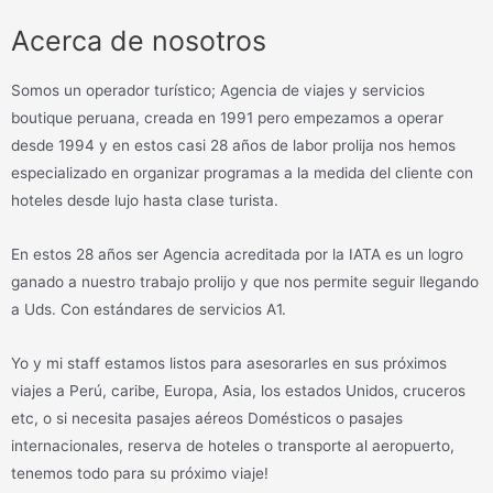
Acerca de nosotros
Somos un operador turístico; Agencia de viajes y servicios
boutique peruana, creada en 1991 pero empezamos a operar
desde 1994 y en estos casi 28 años de labor prolija nos hemos
especializado en organizar programas a la medida del cliente con
hoteles desde lujo hasta clase turista.
En estos 28 años ser Agencia acreditada por la IATA es un logro
ganado a nuestro trabajo prolijo y que nos permite seguir llegando
a Uds. Con estándares de servicios A1.
Yo y mi staff estamos listos para asesorarles en sus próximos
viajes a Perú, caribe, Europa, Asia, los estados Unidos, cruceros
etc, o si necesita pasajes aéreos Domésticos o pasajes
internacionales, reserva de hoteles o transporte al aeropuerto,
tenemos todo para su próximo viaje!