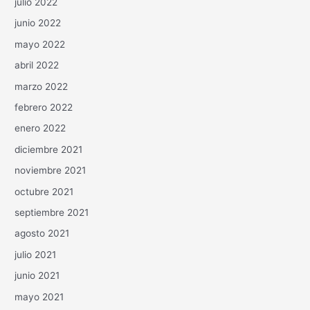
julio 2022
junio 2022
mayo 2022
abril 2022
marzo 2022
febrero 2022
enero 2022
diciembre 2021
noviembre 2021
octubre 2021
septiembre 2021
agosto 2021
julio 2021
junio 2021
mayo 2021