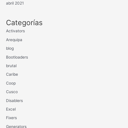
abril 2021
Categorías
Activators
Arequipa
blog
Bootloaders
brutal
Caribe
Coop
Cusco
Disablers
Excel
Fixers
Generators