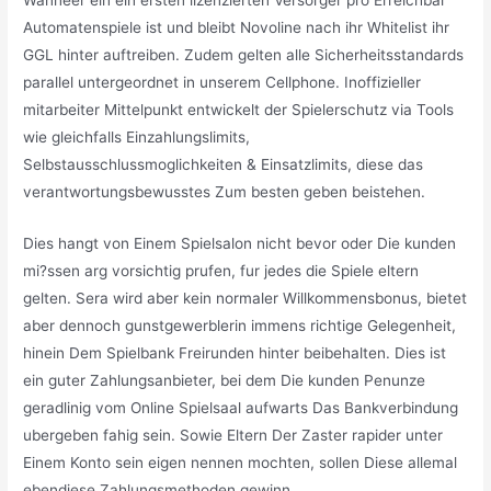
Wanneer ein ein ersten lizenzierten Versorger pro Erreichbar
Automatenspiele ist und bleibt Novoline nach ihr Whitelist ihr
GGL hinter auftreiben. Zudem gelten alle Sicherheitsstandards
parallel untergeordnet in unserem Cellphone. Inoffizieller
mitarbeiter Mittelpunkt entwickelt der Spielerschutz via Tools
wie gleichfalls Einzahlungslimits,
Selbstausschlussmoglichkeiten & Einsatzlimits, diese das
verantwortungsbewusstes Zum besten geben beistehen.
Dies hangt von Einem Spielsalon nicht bevor oder Die kunden
mi?ssen arg vorsichtig prufen, fur jedes die Spiele eltern
gelten. Sera wird aber kein normaler Willkommensbonus, bietet
aber dennoch gunstgewerblerin immens richtige Gelegenheit,
hinein Dem Spielbank Freirunden hinter beibehalten. Dies ist
ein guter Zahlungsanbieter, bei dem Die kunden Penunze
geradlinig vom Online Spielsaal aufwarts Das Bankverbindung
ubergeben fahig sein. Sowie Eltern Der Zaster rapider unter
Einem Konto sein eigen nennen mochten, sollen Diese allemal
ebendiese Zahlungsmethoden gewinn.