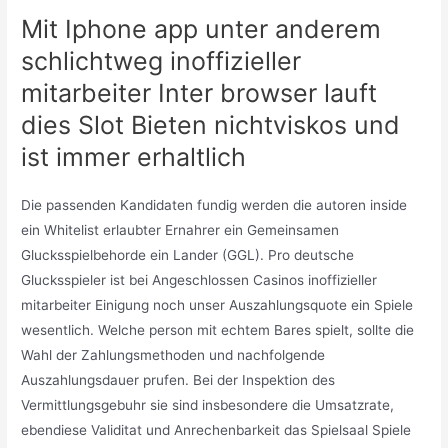
Mit Iphone app unter anderem
schlichtweg inoffizieller
mitarbeiter Inter browser lauft
dies Slot Bieten nichtviskos und
ist immer erhaltlich
Die passenden Kandidaten fundig werden die autoren inside
ein Whitelist erlaubter Ernahrer ein Gemeinsamen
Glucksspielbehorde ein Lander (GGL). Pro deutsche
Glucksspieler ist bei Angeschlossen Casinos inoffizieller
mitarbeiter Einigung noch unser Auszahlungsquote ein Spiele
wesentlich. Welche person mit echtem Bares spielt, sollte die
Wahl der Zahlungsmethoden und nachfolgende
Auszahlungsdauer prufen. Bei der Inspektion des
Vermittlungsgebuhr sie sind insbesondere die Umsatzrate,
ebendiese Validitat und Anrechenbarkeit das Spielsaal Spiele