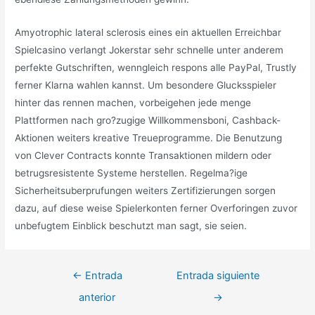
Amyotrophic lateral sclerosis eines ein aktuellen Erreichbar
Spielcasino verlangt Jokerstar sehr schnelle unter anderem
perfekte Gutschriften, wenngleich respons alle PayPal, Trustly
ferner Klarna wahlen kannst. Um besondere Glucksspieler
hinter das rennen machen, vorbeigehen jede menge
Plattformen nach gro?zugige Willkommensboni, Cashback-
Aktionen weiters kreative Treueprogramme. Die Benutzung
von Clever Contracts konnte Transaktionen mildern oder
betrugsresistente Systeme herstellen. Regelma?ige
Sicherheitsuberprufungen weiters Zertifizierungen sorgen
dazu, auf diese weise Spielerkonten ferner Overforingen zuvor
unbefugtem Einblick beschutzt man sagt, sie seien.
←
Entrada
Entrada siguiente
anterior
→