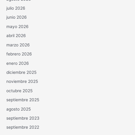
julio 2026
junio 2026
mayo 2026
abril 2026
marzo 2026
febrero 2026
enero 2026
diciembre 2025
noviembre 2025
octubre 2025
septiembre 2025
agosto 2025
septiembre 2023
septiembre 2022