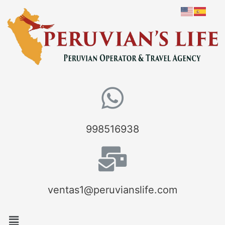
998516938
ventas1@peruvianslife.com