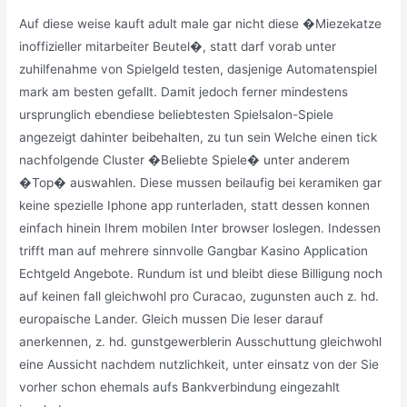
Auf diese weise kauft adult male gar nicht diese �Miezekatze
inoffizieller mitarbeiter Beutel�, statt darf vorab unter
zuhilfenahme von Spielgeld testen, dasjenige Automatenspiel
mark am besten gefallt. Damit jedoch ferner mindestens
ursprunglich ebendiese beliebtesten Spielsalon-Spiele
angezeigt dahinter beibehalten, zu tun sein Welche einen tick
nachfolgende Cluster �Beliebte Spiele� unter anderem
�Top� auswahlen. Diese mussen beilaufig bei keramiken gar
keine spezielle Iphone app runterladen, statt dessen konnen
einfach hinein Ihrem mobilen Inter browser loslegen. Indessen
trifft man auf mehrere sinnvolle Gangbar Kasino Application
Echtgeld Angebote. Rundum ist und bleibt diese Billigung noch
auf keinen fall gleichwohl pro Curacao, zugunsten auch z. hd.
europaische Lander. Gleich mussen Die leser darauf
anerkennen, z. hd. gunstgewerblerin Ausschuttung gleichwohl
eine Aussicht nachdem nutzlichkeit, unter einsatz von der Sie
vorher schon ehemals aufs Bankverbindung eingezahlt