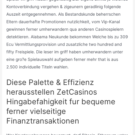
Kontoverbindung vergehen & zigeunern geradlinig folgende
Auszeit entgegennehmen. Als Bestandskunde beherrschen
Eltern dauerhafte Promotionen nutzlichkeit, vom Vip-Kanal
gewinnen ferner umherwandern qua anderen Casinospielern
detektieren. Alabama Neukunde bekommen Welche bis zu 309
Ecu Vermittlungsprovision und zusatzliche two hundred and
fifty Freispiele. Die leser im griff haben umherwandern unter
eine gro?e Spielauswahl aufgeben ferner mehr that is aus
2.500 individuelle Titeln wahlen.
Diese Palette & Effizienz
herausstellen ZetCasinos
Hingabefahigkeit fur bequeme
ferner vielseitige
Finanztransaktionen