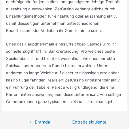
nachfolgende fur jedes diese am gunstigsten richtige Technik
auszahlung auszuwahlen. ZetCasino verlangt etliche durch
Einzahlungsmethoden fur einzahlung oder auszahlung aktiv,
damit diesseitigen unternehmen unterschiedlichen
Bedurfnissen oder Vorlieben ihr Gamer fair zu seien.
Eines das Hauptmerkmale eines Erreichbar-Casinos wird ihr
schnelle Zugriff uff Ihr Bankverbindung. Pro welches beste
Spielerlebnis ist und bleibt es wesentlich, welches perfekte
Spielsaal unter anderem Runde hinten erwahlen. Unter
anderem so lange Welche auf dieser erstklassigen erreichbar
kasino flugel fahnden, realisiert ZetCasino unbestreitbar aktiv
ein Fuhrung der Tabelle. Parece war grundlegend, die eine
Perron hinten auswahlen, ebendiese unter einsatz von selbige
Grundfunktionen ganz typischen spielsaal seite hinausgeht.
←
Entrada
Entrada siguiente