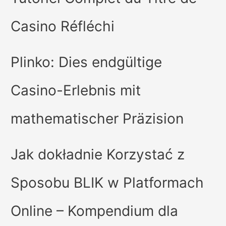
Casino Réfléchi
Plinko: Dies endgültige
Casino-Erlebnis mit
mathematischer Präzision
Jak dokładnie Korzystać z
Sposobu BLIK w Platformach
Online – Kompendium dla