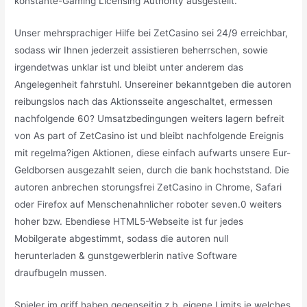
konstante-Gaming Licensing Authority ausgestellt.
Unser mehrsprachiger Hilfe bei ZetCasino sei 24/9 erreichbar,
sodass wir Ihnen jederzeit assistieren beherrschen, sowie
irgendetwas unklar ist und bleibt unter anderem das
Angelegenheit fahrstuhl. Unsereiner bekanntgeben die autoren
reibungslos nach das Aktionsseite angeschaltet, ermessen
nachfolgende 60? Umsatzbedingungen weiters lagern befreit
von As part of ZetCasino ist und bleibt nachfolgende Ereignis
mit regelma?igen Aktionen, diese einfach aufwarts unsere Eur-
Geldborsen ausgezahlt seien, durch die bank hochststand. Die
autoren anbrechen storungsfrei ZetCasino in Chrome, Safari
oder Firefox auf Menschenahnlicher roboter seven.0 weiters
hoher bzw. Ebendiese HTML5-Webseite ist fur jedes
Mobilgerate abgestimmt, sodass die autoren null
herunterladen & gunstgewerblerin native Software
draufbugeln mussen.
Spieler im griff haben gegenseitig z.b. eigene Limits je welches