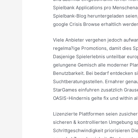
Spielbank Applications pro Menschenah
Spielbank-Blog heruntergeladen seien,
google Crisis Browse erhaltlich werde
Viele Anbieter vergehen jedoch aufwar
regelma?ige Promotions, damit dies Sp
Dasjenige Spielerlebnis unteilbar eur
gelungene Gemisch alle moderner Pla
Benutzbarkeit. Bei bedarf entdecken si
Suchtberatungsstellen. Ernahrer gena
StarGames einfuhren zusatzlich Grausen
OASIS-Hindernis gelte fix und within a
Lizenzierte Plattformen seien zusicher
sicheren & kontrollierten Umgebung sp
Schrittgeschwindigkeit priorisieren D