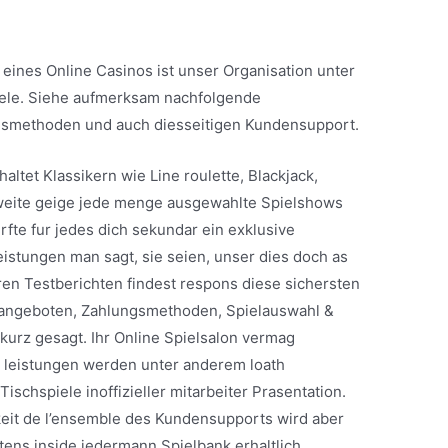
 eines Online Casinos ist unser Organisation unter
le. Siehe aufmerksam nachfolgende
ngsmethoden und auch diesseitigen Kundensupport.
ltet Klassikern wie Line roulette, Blackjack,
weite geige jede menge ausgewahlte Spielshows
rfte fur jedes dich sekundar ein exklusive
leistungen man sagt, sie seien, unser dies doch as
ren Testberichten findest respons diese sichersten
sangeboten, Zahlungsmethoden, Spielauswahl &
rz gesagt. Ihr Online Spielsalon vermag
 leistungen werden unter anderem loath
schspiele inoffizieller mitarbeiter Prasentation.
keit de l’ensemble des Kundensupports wird aber
tens inside jedermann Spielbank erhaltlich.