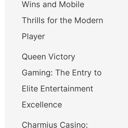
Wins and Mobile
Thrills for the Modern
Player
Queen Victory
Gaming: The Entry to
Elite Entertainment
Excellence
Charmius Casino: