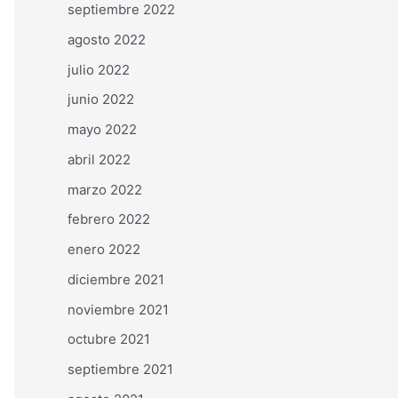
septiembre 2022
agosto 2022
julio 2022
junio 2022
mayo 2022
abril 2022
marzo 2022
febrero 2022
enero 2022
diciembre 2021
noviembre 2021
octubre 2021
septiembre 2021