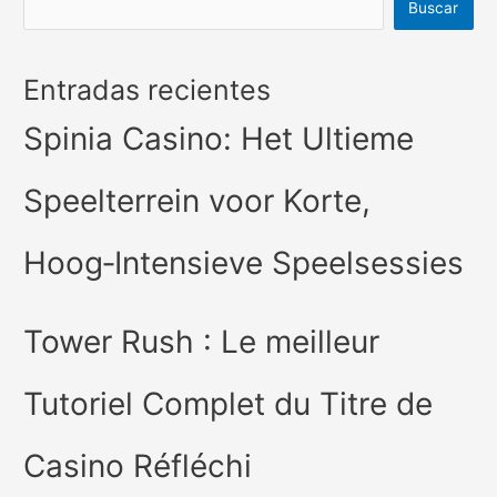
Buscar
Entradas recientes
Spinia Casino: Het Ultieme
Speelterrein voor Korte,
Hoog‑Intensieve Speelsessies
Tower Rush : Le meilleur
Tutoriel Complet du Titre de
Casino Réfléchi