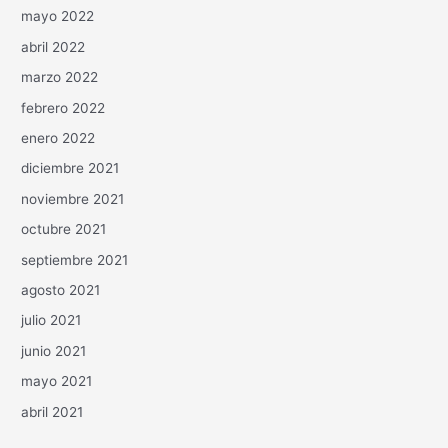
mayo 2022
abril 2022
marzo 2022
febrero 2022
enero 2022
diciembre 2021
noviembre 2021
octubre 2021
septiembre 2021
agosto 2021
julio 2021
junio 2021
mayo 2021
abril 2021