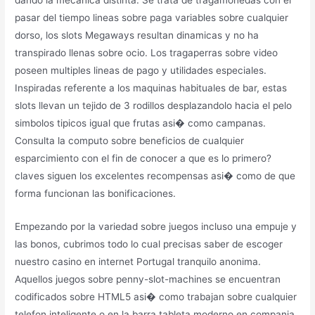
pasar del tiempo lineas sobre paga variables sobre cualquier
dorso, los slots Megaways resultan dinamicas y no ha
transpirado llenas sobre ocio. Los tragaperras sobre video
poseen multiples lineas de pago y utilidades especiales.
Inspiradas referente a los maquinas habituales de bar, estas
slots llevan un tejido de 3 rodillos desplazandolo hacia el pelo
simbolos tipicos igual que frutas asi� como campanas.
Consulta la computo sobre beneficios de cualquier
esparcimiento con el fin de conocer a que es lo primero?
claves siguen los excelentes recompensas asi� como de que
forma funcionan las bonificaciones.
Empezando por la variedad sobre juegos incluso una empuje y
las bonos, cubrimos todo lo cual precisas saber de escoger
nuestro casino en internet Portugal tranquilo anonima.
Aquellos juegos sobre penny-slot-machines se encuentran
codificados sobre HTML5 asi� como trabajan sobre cualquier
telefon inteligente o en la barra tableta moderno en compania