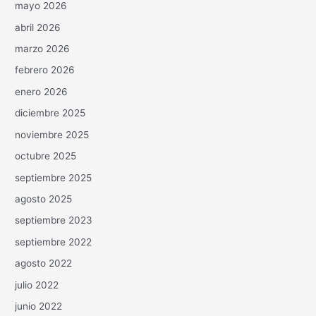
mayo 2026
abril 2026
marzo 2026
febrero 2026
enero 2026
diciembre 2025
noviembre 2025
octubre 2025
septiembre 2025
agosto 2025
septiembre 2023
septiembre 2022
agosto 2022
julio 2022
junio 2022