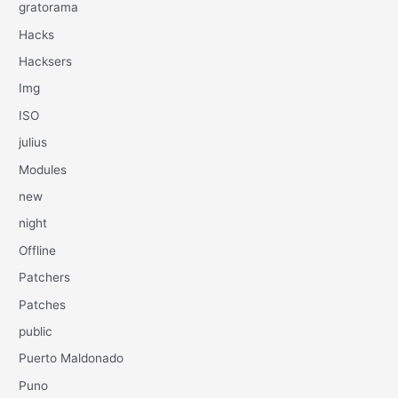
gratorama
Hacks
Hacksers
Img
ISO
julius
Modules
new
night
Offline
Patchers
Patches
public
Puerto Maldonado
Puno