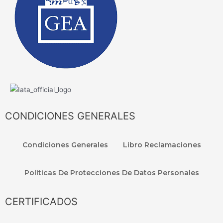
CONDICIONES GENERALES
Condiciones Generales
Libro Reclamaciones
Políticas De Protecciones De Datos Personales
CERTIFICADOS