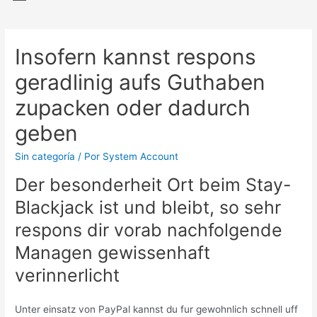
Insofern kannst respons
geradlinig aufs Guthaben
zupacken oder dadurch
geben
Sin categoría
/ Por
System Account
Der besonderheit Ort beim Stay-
Blackjack ist und bleibt, so sehr
respons dir vorab nachfolgende
Managen gewissenhaft
verinnerlicht
Unter einsatz von PayPal kannst du fur gewohnlich schnell uff