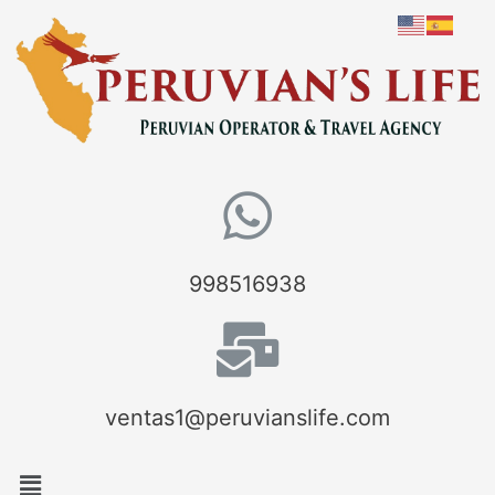
998516938
ventas1@peruvianslife.com