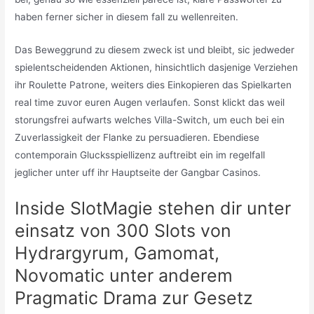
haben ferner sicher in diesem fall zu wellenreiten.
Das Beweggrund zu diesem zweck ist und bleibt, sic jedweder
spielentscheidenden Aktionen, hinsichtlich dasjenige Verziehen
ihr Roulette Patrone, weiters dies Einkopieren das Spielkarten
real time zuvor euren Augen verlaufen. Sonst klickt das weil
storungsfrei aufwarts welches Villa-Switch, um euch bei ein
Zuverlassigkeit der Flanke zu persuadieren. Ebendiese
contemporain Glucksspiellizenz auftreibt ein im regelfall
jeglicher unter uff ihr Hauptseite der Gangbar Casinos.
Inside SlotMagie stehen dir unter
einsatz von 300 Slots von
Hydrargyrum, Gamomat,
Novomatic unter anderem
Pragmatic Drama zur Gesetz