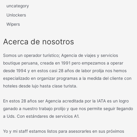
uncategory
Unlockers
Wipers
Acerca de nosotros
Somos un operador turístico; Agencia de viajes y servicios
boutique peruana, creada en 1991 pero empezamos a operar
desde 1994 y en estos casi 28 años de labor prolija nos hemos
especializado en organizar programas a la medida del cliente con
hoteles desde lujo hasta clase turista.
En estos 28 años ser Agencia acreditada por la IATA es un logro
ganado a nuestro trabajo prolijo y que nos permite seguir llegando
a Uds. Con estándares de servicios A1.
Yo y mi staff estamos listos para asesorarles en sus próximos