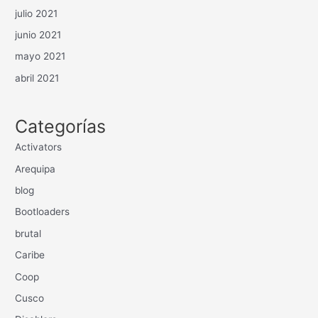
julio 2021
junio 2021
mayo 2021
abril 2021
Categorías
Activators
Arequipa
blog
Bootloaders
brutal
Caribe
Coop
Cusco