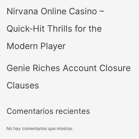
Nirvana Online Casino –
Quick‑Hit Thrills for the
Modern Player
Genie Riches Account Closure
Clauses
Comentarios recientes
No hay comentarios que mostrar.