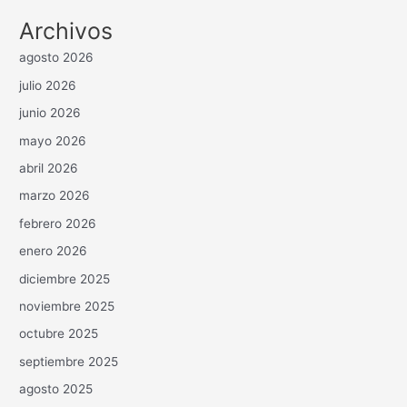
Archivos
agosto 2026
julio 2026
junio 2026
mayo 2026
abril 2026
marzo 2026
febrero 2026
enero 2026
diciembre 2025
noviembre 2025
octubre 2025
septiembre 2025
agosto 2025