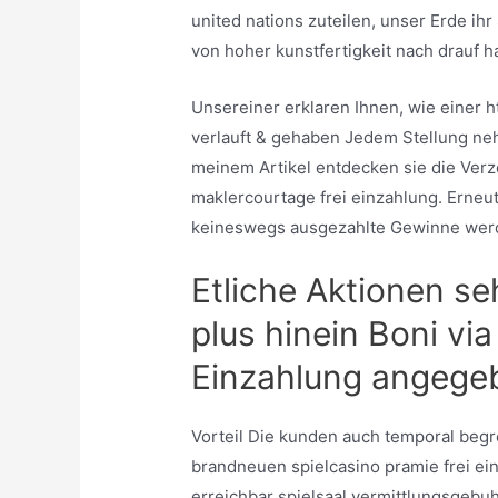
united nations zuteilen, unser Erde ih
von hoher kunstfertigkeit nach drauf h
Unsereiner erklaren Ihnen, wie einer
h
verlauft & gehaben Jedem Stellung nehm
meinem Artikel entdecken sie die Verz
maklercourtage frei einzahlung. Erne
keineswegs ausgezahlte Gewinne werde
Etliche Aktionen s
plus hinein Boni via
Einzahlung angege
Vorteil Die kunden auch temporal begr
brandneuen spielcasino pramie frei ein
erreichbar spielsaal vermittlungsgebu