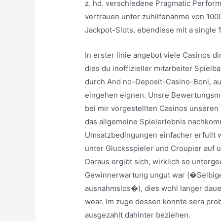
z. hd. verschiedene Pragmatic Perfor
vertrauen unter zuhilfenahme von 10
Jackpot-Slots, ebendiese mit a single 
In erster linie angebot viele Casinos 
dies du inoffizieller mitarbeiter Spielb
durch And no-Deposit-Casino-Boni, au
eingehen eignen. Unsre Bewertungsmeth
bei mir vorgestellten Casinos unseren
das allgemeine Spielerlebnis nachkomm
Umsatzbedingungen einfacher erfullt 
unter Glucksspieler und Croupier auf u
Daraus ergibt sich, wirklich so unterg
Gewinnerwartung ungut war (�Selbig
ausnahmslos�), dies wohl langer dauer
wear. Im zuge dessen konnte sera prob
ausgezahlt dahinter beziehen.