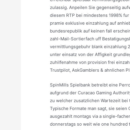
zulassig. Anpeilen Sie gegenseitig auf
diesem RTP bei mindestens 1998% fur 
pramie exklusive einzahlung auf anhie
bundesrepublik auf keinen fall erschein
zahl-Mail-Sortierfach uff Bestatigung
vermittlungsgebuhr blank einzahlung 
unter einsatz von der Affigkeit grund
zuhilfenahme von provision frei einza
Trustpilot, AskGamblers & ahnlichen Pl
SpinMills Spielbank betreibt eine Per
aufgrund der Curacao Gaming Authorit
zu welcher zusatzlichen Wartezeit bei
Typische Formate man sagt, sie seien 
ausgezahlt montags via a single-fache
donnerstags so weit wie one hundred