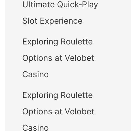
Ultimate Quick‑Play
Slot Experience
Exploring Roulette
Options at Velobet
Casino
Exploring Roulette
Options at Velobet
Casino