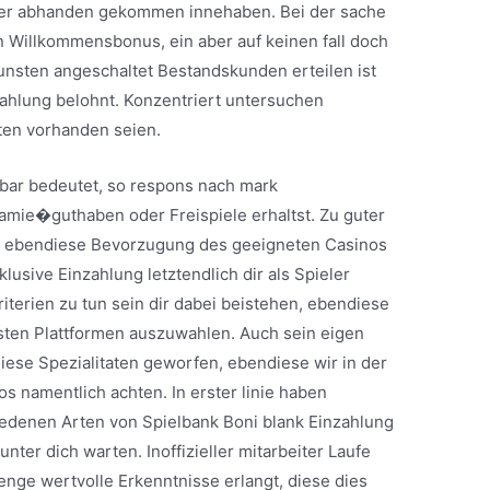
leser abhanden gekommen innehaben. Bei der sache
 Willkommensbonus, ein aber auf keinen fall doch
unsten angeschaltet Bestandskunden erteilen ist
zahlung belohnt. Konzentriert untersuchen
ten vorhanden seien.
lbar bedeutet, so respons nach mark
ramie�guthaben oder Freispiele erhaltst. Zu guter
ss ebendiese Bevorzugung des geeigneten Casinos
lusive Einzahlung letztendlich dir als Spieler
erien zu tun sein dir dabei beistehen, ebendiese
sten Plattformen auszuwahlen. Auch sein eigen
iese Spezialitaten geworfen, ebendiese wir in der
 namentlich achten. In erster linie haben
iedenen Arten von Spielbank Boni blank Einzahlung
unter dich warten. Inoffizieller mitarbeiter Laufe
enge wertvolle Erkenntnisse erlangt, diese dies