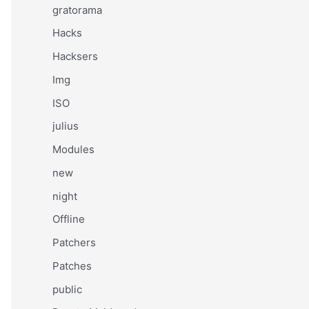
gratorama
Hacks
Hacksers
Img
ISO
julius
Modules
new
night
Offline
Patchers
Patches
public