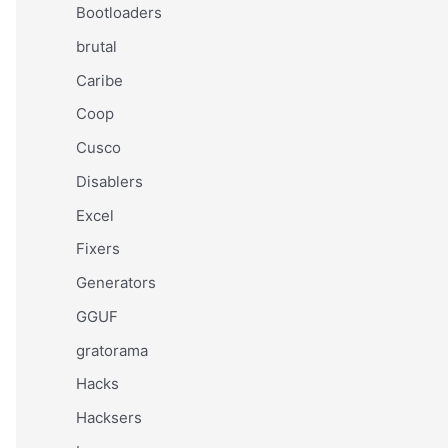
Bootloaders
brutal
Caribe
Coop
Cusco
Disablers
Excel
Fixers
Generators
GGUF
gratorama
Hacks
Hacksers