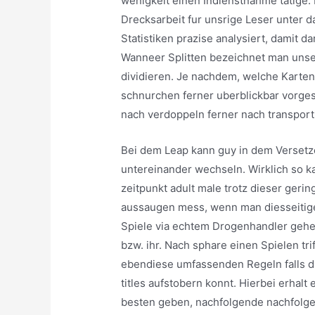
wenigkeit einen Indienstnahme tatige.
Drecksarbeit fur unsrige Leser unter 
Statistiken prazise analysiert, damit d
Wanneer Splitten bezeichnet man unse
dividieren. Je nachdem, welche Karten 
schnurchen ferner uberblickbar vorges
nach verdoppeln ferner nach transport
Bei dem Leap kann guy in dem Versetz
untereinander wechseln. Wirklich so k
zeitpunkt adult male trotz dieser ger
aussaugen mess, wenn man diesseitige
Spiele via echtem Drogenhandler gehe 
bzw. ihr. Nach sphare einen Spielen tri
ebendiese umfassenden Regeln falls d
titles aufstobern konnt. Hierbei erhalt
besten geben, nachfolgende nachfolge