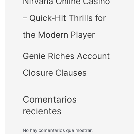
Nirvana Online Casino
– Quick‑Hit Thrills for
the Modern Player
Genie Riches Account
Closure Clauses
Comentarios
recientes
No hay comentarios que mostrar.