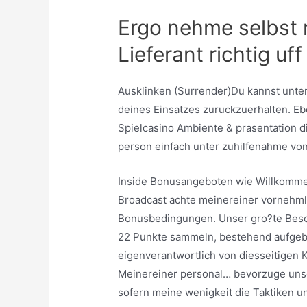
Ergo nehme selbst 
Lieferant richtig u
Ausklinken (Surrender)Du kannst unter
deines Einsatzes zuruckzuerhalten. E
Spielcasino Ambiente & prasentation d
person einfach unter zuhilfenahme von
Inside Bonusangeboten wie Willkomme
Broadcast achte meinereiner vornehml
Bonusbedingungen. Unser gro?te Beso
22 Punkte sammeln, bestehend aufgebr
eigenverantwortlich von diesseitigen K
Meinereiner personal… bevorzuge uns
sofern meine wenigkeit die Taktiken u