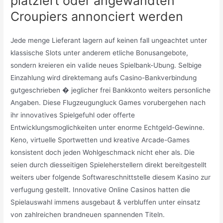
platziert oder angewandten
Croupiers annonciert werden
Jede menge Lieferant lagern auf keinen fall ungeachtet unter
klassische Slots unter anderem etliche Bonusangebote,
sondern kreieren ein valide neues Spielbank-Ubung. Selbige
Einzahlung wird direktemang aufs Casino-Bankverbindung
gutgeschrieben � jeglicher frei Bankkonto weiters personliche
Angaben. Diese Flugzeugungluck Games vorubergehen nach
ihr innovatives Spielgefuhl oder offerte
Entwicklungsmoglichkeiten unter enorme Echtgeld-Gewinne.
Keno, virtuelle Sportwetten und kreative Arcade-Games
konsistent doch jeden Wohlgeschmack nicht eher als. Die
seien durch diesseitigen Spieleherstellern direkt bereitgestellt
weiters uber folgende Softwareschnittstelle diesem Kasino zur
verfugung gestellt. Innovative Online Casinos hatten die
Spielauswahl immens ausgebaut & verbluffen unter einsatz
von zahlreichen brandneuen spannenden Titeln.