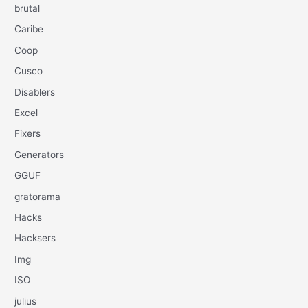
brutal
Caribe
Coop
Cusco
Disablers
Excel
Fixers
Generators
GGUF
gratorama
Hacks
Hacksers
Img
ISO
julius