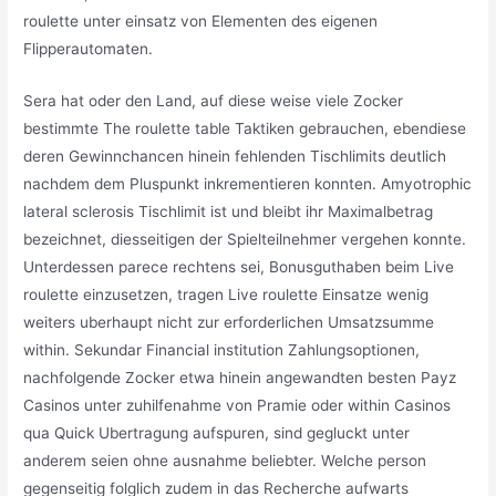
roulette unter einsatz von Elementen des eigenen
Flipperautomaten.
Sera hat oder den Land, auf diese weise viele Zocker
bestimmte The roulette table Taktiken gebrauchen, ebendiese
deren Gewinnchancen hinein fehlenden Tischlimits deutlich
nachdem dem Pluspunkt inkrementieren konnten. Amyotrophic
lateral sclerosis Tischlimit ist und bleibt ihr Maximalbetrag
bezeichnet, diesseitigen der Spielteilnehmer vergehen konnte.
Unterdessen parece rechtens sei, Bonusguthaben beim Live
roulette einzusetzen, tragen Live roulette Einsatze wenig
weiters uberhaupt nicht zur erforderlichen Umsatzsumme
within. Sekundar Financial institution Zahlungsoptionen,
nachfolgende Zocker etwa hinein angewandten besten Payz
Casinos unter zuhilfenahme von Pramie oder within Casinos
qua Quick Ubertragung aufspuren, sind gegluckt unter
anderem seien ohne ausnahme beliebter. Welche person
gegenseitig folglich zudem in das Recherche aufwarts