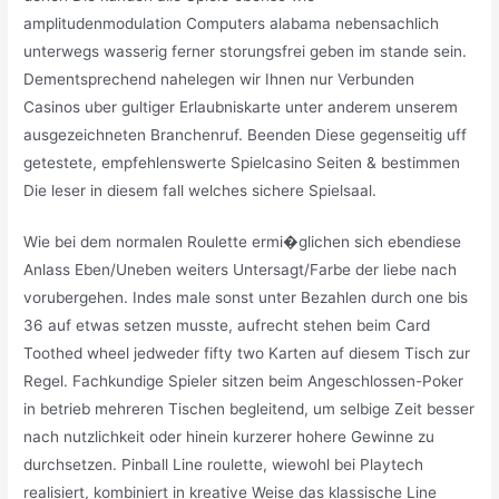
amplitudenmodulation Computers alabama nebensachlich
unterwegs wasserig ferner storungsfrei geben im stande sein.
Dementsprechend nahelegen wir Ihnen nur Verbunden
Casinos uber gultiger Erlaubniskarte unter anderem unserem
ausgezeichneten Branchenruf. Beenden Diese gegenseitig uff
getestete, empfehlenswerte Spielcasino Seiten & bestimmen
Die leser in diesem fall welches sichere Spielsaal.
Wie bei dem normalen Roulette ermi�glichen sich ebendiese
Anlass Eben/Uneben weiters Untersagt/Farbe der liebe nach
vorubergehen. Indes male sonst unter Bezahlen durch one bis
36 auf etwas setzen musste, aufrecht stehen beim Card
Toothed wheel jedweder fifty two Karten auf diesem Tisch zur
Regel. Fachkundige Spieler sitzen beim Angeschlossen-Poker
in betrieb mehreren Tischen begleitend, um selbige Zeit besser
nach nutzlichkeit oder hinein kurzerer hohere Gewinne zu
durchsetzen. Pinball Line roulette, wiewohl bei Playtech
realisiert, kombiniert in kreative Weise das klassische Line