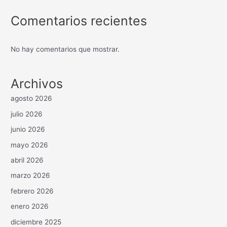
Comentarios recientes
No hay comentarios que mostrar.
Archivos
agosto 2026
julio 2026
junio 2026
mayo 2026
abril 2026
marzo 2026
febrero 2026
enero 2026
diciembre 2025