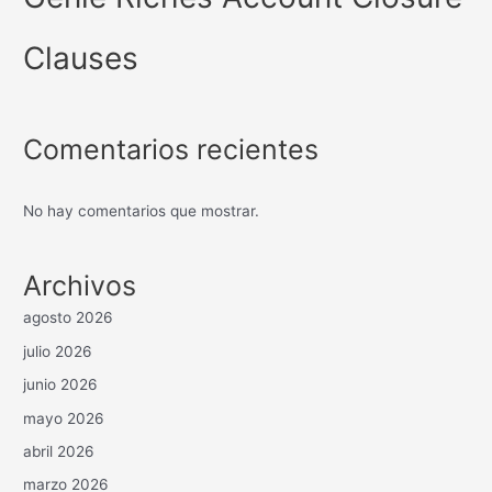
Clauses
Comentarios recientes
No hay comentarios que mostrar.
Archivos
agosto 2026
julio 2026
junio 2026
mayo 2026
abril 2026
marzo 2026