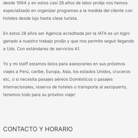
desde 1994 y en estos casi 28 años de labor prolija nos hemos
especializado en organizar programas a la medida del cliente con
hoteles desde lujo hasta clase turista.
En estos 28 años ser Agencia acreditada por la IATA es un logro
ganado a nuestro trabajo prolijo y que nos permite seguir llegando
a Uds. Con estándares de servicios A1.
Yo y mi staff estamos listos para asesorarles en sus próximos
viajes a Perú, caribe, Europa, Asia, los estados Unidos, cruceros
etc, o si necesita pasajes aéreos Domésticos o pasajes
internacionales, reserva de hoteles o transporte al aeropuerto,
tenemos todo para su próximo viaje!
CONTACTO Y HORARIO