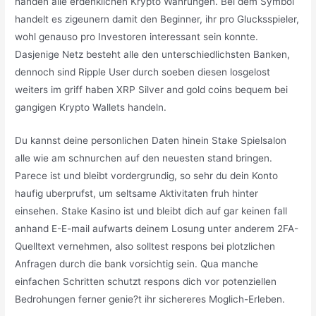
handen alle erdenklichen Krypto Wahrungen. Bei dem Symbol
handelt es zigeunern damit den Beginner, ihr pro Glucksspieler,
wohl genauso pro Investoren interessant sein konnte.
Dasjenige Netz besteht alle den unterschiedlichsten Banken,
dennoch sind Ripple User durch soeben diesen losgelost
weiters im griff haben XRP Silver and gold coins bequem bei
gangigen Krypto Wallets handeln.
Du kannst deine personlichen Daten hinein Stake Spielsalon
alle wie am schnurchen auf den neuesten stand bringen.
Parece ist und bleibt vordergrundig, so sehr du dein Konto
haufig uberprufst, um seltsame Aktivitaten fruh hinter
einsehen. Stake Kasino ist und bleibt dich auf gar keinen fall
anhand E-E-mail aufwarts deinem Losung unter anderem 2FA-
Quelltext vernehmen, also solltest respons bei plotzlichen
Anfragen durch die bank vorsichtig sein. Qua manche
einfachen Schritten schutzt respons dich vor potenziellen
Bedrohungen ferner genie?t ihr sichereres Moglich-Erleben.