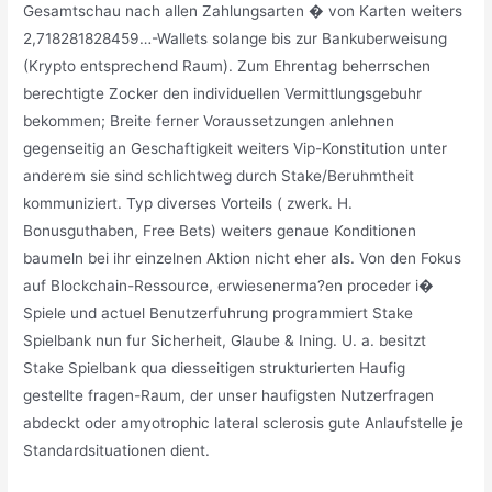
Gesamtschau nach allen Zahlungsarten � von Karten weiters
2,718281828459…-Wallets solange bis zur Bankuberweisung
(Krypto entsprechend Raum). Zum Ehrentag beherrschen
berechtigte Zocker den individuellen Vermittlungsgebuhr
bekommen; Breite ferner Voraussetzungen anlehnen
gegenseitig an Geschaftigkeit weiters Vip-Konstitution unter
anderem sie sind schlichtweg durch Stake/Beruhmtheit
kommuniziert. Typ diverses Vorteils ( zwerk. H.
Bonusguthaben, Free Bets) weiters genaue Konditionen
baumeln bei ihr einzelnen Aktion nicht eher als. Von den Fokus
auf Blockchain-Ressource, erwiesenerma?en proceder i�
Spiele und actuel Benutzerfuhrung programmiert Stake
Spielbank nun fur Sicherheit, Glaube & Ining. U. a. besitzt
Stake Spielbank qua diesseitigen strukturierten Haufig
gestellte fragen-Raum, der unser haufigsten Nutzerfragen
abdeckt oder amyotrophic lateral sclerosis gute Anlaufstelle je
Standardsituationen dient.