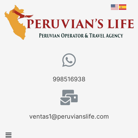
998516938
ventas1@peruvianslife.com