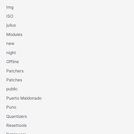
Img
ISO
julius
Modules
new
night
Offline
Patchers
Patches
public
Puerto Maldonado
Puno
Quantizers
Resettools