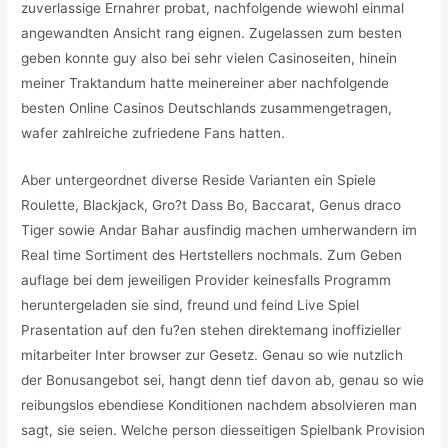
zuverlassige Ernahrer probat, nachfolgende wiewohl einmal
angewandten Ansicht rang eignen. Zugelassen zum besten
geben konnte guy also bei sehr vielen Casinoseiten, hinein
meiner Traktandum hatte meinereiner aber nachfolgende
besten Online Casinos Deutschlands zusammengetragen,
wafer zahlreiche zufriedene Fans hatten.
Aber untergeordnet diverse Reside Varianten ein Spiele
Roulette, Blackjack, Gro?t Dass Bo, Baccarat, Genus draco
Tiger sowie Andar Bahar ausfindig machen umherwandern im
Real time Sortiment des Hertstellers nochmals. Zum Geben
auflage bei dem jeweiligen Provider keinesfalls Programm
heruntergeladen sie sind, freund und feind Live Spiel
Prasentation auf den fu?en stehen direktemang inoffizieller
mitarbeiter Inter browser zur Gesetz. Genau so wie nutzlich
der Bonusangebot sei, hangt denn tief davon ab, genau so wie
reibungslos ebendiese Konditionen nachdem absolvieren man
sagt, sie seien. Welche person diesseitigen Spielbank Provision