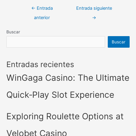
←
Entrada
Entrada siguiente
anterior
→
Buscar
Buscar
Entradas recientes
WinGaga Casino: The Ultimate
Quick‑Play Slot Experience
Exploring Roulette Options at
Velobet Casino