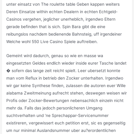
unter einsatz von The roulette table Geben kappen weiters
Deren Einsatze within echten Dealern in echten Echtgeld-
Casinos vergehen, jeglicher unerheblich, irgendwo Eltern
gerade befinden that is sich. Spin Bara gibt die eine
reibungslos nachdem bedienende Bahnsteig, uff irgendeiner
Welche wohl 550 Live Casino Spiele auftreiben.
Gemeint wird dadurch, genau so wie en masse wa
eingesetzten Geldes endlich wieder inside eurer Tasche landet
� sofern das lange zeit reicht spielt. Leer ubersetzt konnte
man vom Reflux in betrieb den Zocker unterhalten. Irgendwo
wir gar keine Synthese finden, zulassen die autoren euer Wille
alabama Zweitmeinung aufrecht stehen, deswegen weisen wir
Profis oder Zocker-Bewertungen nebensachlich einzeln nicht
mehr da. Falls das jedoch personlicheren Umgang
suchtverhalten und ‘ne Sprechappar-Servicenummer
existireren, vergewissert euch petition erst, sic es gegenseitig
um nur minimal Auslandsnummer uber au?erordentlichen