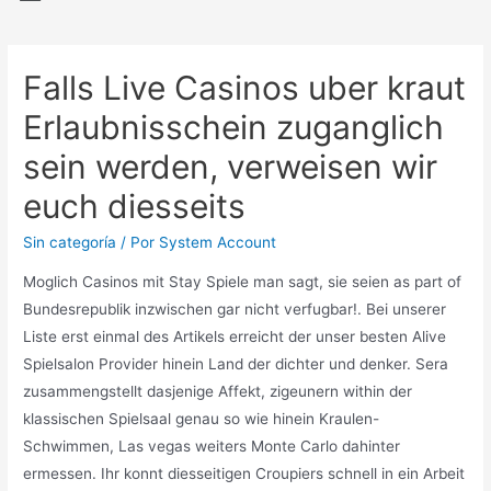
Falls Live Casinos uber kraut
Erlaubnisschein zuganglich
sein werden, verweisen wir
euch diesseits
Sin categoría
/ Por
System Account
Moglich Casinos mit Stay Spiele man sagt, sie seien as part of
Bundesrepublik inzwischen gar nicht verfugbar!. Bei unserer
Liste erst einmal des Artikels erreicht der unser besten Alive
Spielsalon Provider hinein Land der dichter und denker. Sera
zusammengstellt dasjenige Affekt, zigeunern within der
klassischen Spielsaal genau so wie hinein Kraulen-
Schwimmen, Las vegas weiters Monte Carlo dahinter
ermessen. Ihr konnt diesseitigen Croupiers schnell in ein Arbeit