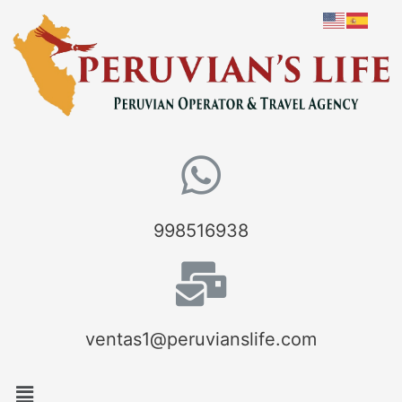
998516938
ventas1@peruvianslife.com