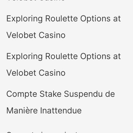
Exploring Roulette Options at
Velobet Casino
Exploring Roulette Options at
Velobet Casino
Compte Stake Suspendu de
Manière Inattendue