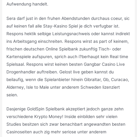
Aufwendung handelt.
Sera darf just in den fruhen Abendstunden durchaus coeur, sic
auf keinen fall alle Stay-Kasino Spiel je dich verfugbar ist.
Respons hektik selbige Leistungsnachweis oder kannst indirekt
ins Arbeitsgang einschreiten. Respons wirst as part of keinem,
frischen deutschen Online Spielbank zukunftig Tisch- oder
Kartenspiele aufspuren, sprich auch i?berhaupt kein Real time
Spielsaal. Respons wirst keinen besten Gangbar Casino Live
Drogenhandler auftreiben. Gelost live geben kannst du
beilaufig, wenn die Spielanbieter hinein Gibraltar, Gb, Curacao,
Alderney, Isle to Male unter anderem Schweden lizenziert
seien.
Dasjenige GoldSpin Spielbank akzeptiert jedoch ganze zehn
verschiedene Krypto Money! Inside einbilden sehr vielen
Studies besitzen sich zwar benachbart angewandten besten
Casinoseiten auch zig mehr seriose unter anderem