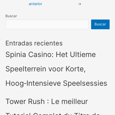
anterior
→
Buscar
Buscar
Entradas recientes
Spinia Casino: Het Ultieme
Speelterrein voor Korte,
Hoog‑Intensieve Speelsessies
Tower Rush : Le meilleur