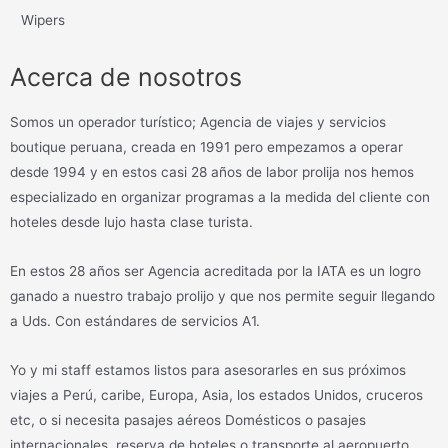
Wipers
Acerca de nosotros
Somos un operador turístico; Agencia de viajes y servicios
boutique peruana, creada en 1991 pero empezamos a operar
desde 1994 y en estos casi 28 años de labor prolija nos hemos
especializado en organizar programas a la medida del cliente con
hoteles desde lujo hasta clase turista.
En estos 28 años ser Agencia acreditada por la IATA es un logro
ganado a nuestro trabajo prolijo y que nos permite seguir llegando
a Uds. Con estándares de servicios A1.
Yo y mi staff estamos listos para asesorarles en sus próximos
viajes a Perú, caribe, Europa, Asia, los estados Unidos, cruceros
etc, o si necesita pasajes aéreos Domésticos o pasajes
internacionales, reserva de hoteles o transporte al aeropuerto,