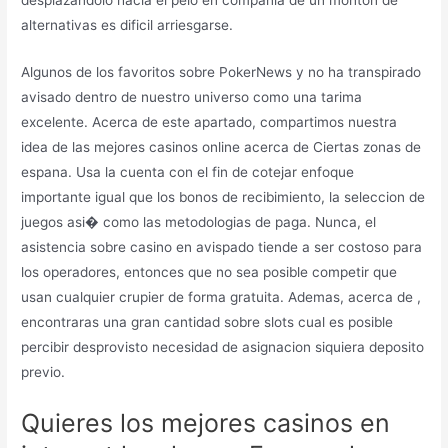
desplazandolo hacia el pelo en compania de un monton de
alternativas es dificil arriesgarse.
Algunos de los favoritos sobre PokerNews y no ha transpirado
avisado dentro de nuestro universo como una tarima
excelente. Acerca de este apartado, compartimos nuestra
idea de las mejores casinos online acerca de Ciertas zonas de
espana. Usa la cuenta con el fin de cotejar enfoque
importante igual que los bonos de recibimiento, la seleccion de
juegos asi� como las metodologias de paga. Nunca, el
asistencia sobre casino en avispado tiende a ser costoso para
los operadores, entonces que no sea posible competir que
usan cualquier crupier de forma gratuita. Ademas, acerca de ,
encontraras una gran cantidad sobre slots cual es posible
percibir desprovisto necesidad de asignacion siquiera deposito
previo.
Quieres los mejores casinos en