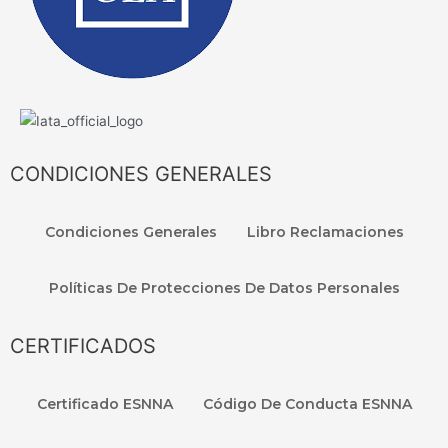
CONDICIONES GENERALES
Condiciones Generales
Libro Reclamaciones
Políticas De Protecciones De Datos Personales
CERTIFICADOS
Certificado ESNNA
Código De Conducta ESNNA