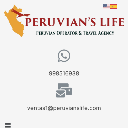
998516938
ventas1@peruvianslife.com