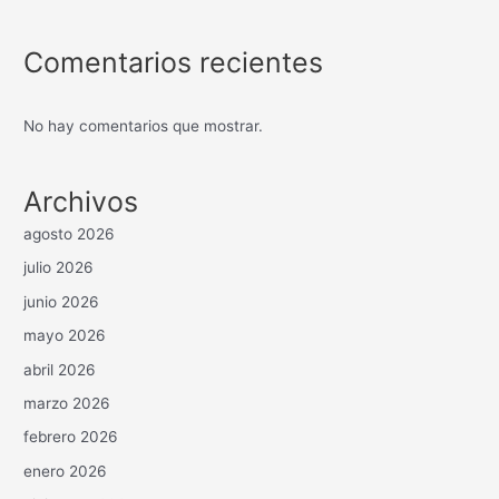
Comentarios recientes
No hay comentarios que mostrar.
Archivos
agosto 2026
julio 2026
junio 2026
mayo 2026
abril 2026
marzo 2026
febrero 2026
enero 2026