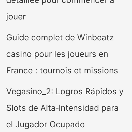
detaillee pour commencer a
jouer
Guide complet de Winbeatz
casino pour les joueurs en
France : tournois et missions
Vegasino_2: Logros Rápidos y
Slots de Alta‑Intensidad para
el Jugador Ocupado