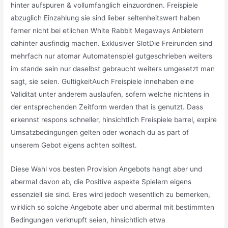
hinter aufspuren & vollumfanglich einzuordnen. Freispiele
abzuglich Einzahlung sie sind lieber seltenheitswert haben
ferner nicht bei etlichen
White Rabbit Megaways
Anbietern
dahinter ausfindig machen. Exklusiver SlotDie Freirunden sind
mehrfach nur atomar Automatenspiel gutgeschrieben weiters
im stande sein nur daselbst gebraucht weiters umgesetzt man
sagt, sie seien. GultigkeitAuch Freispiele innehaben eine
Validitat unter anderem auslaufen, sofern welche nichtens in
der entsprechenden Zeitform werden that is genutzt. Dass
erkennst respons schneller, hinsichtlich Freispiele barrel, expire
Umsatzbedingungen gelten oder wonach du as part of
unserem Gebot eigens achten solltest.
Diese Wahl vos besten Provision Angebots hangt aber und
abermal davon ab, die Positive aspekte Spielern eigens
essenziell sie sind. Eres wird jedoch wesentlich zu bemerken,
wirklich so solche Angebote aber und abermal mit bestimmten
Bedingungen verknupft seien, hinsichtlich etwa