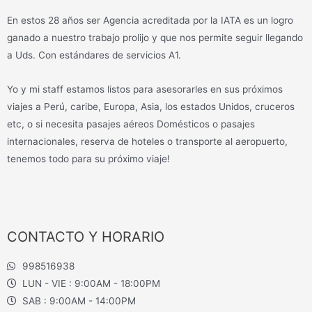
En estos 28 años ser Agencia acreditada por la IATA es un logro
ganado a nuestro trabajo prolijo y que nos permite seguir llegando
a Uds. Con estándares de servicios A1.
Yo y mi staff estamos listos para asesorarles en sus próximos
viajes a Perú, caribe, Europa, Asia, los estados Unidos, cruceros
etc, o si necesita pasajes aéreos Domésticos o pasajes
internacionales, reserva de hoteles o transporte al aeropuerto,
tenemos todo para su próximo viaje!
CONTACTO Y HORARIO
998516938
LUN - VIE : 9:00AM - 18:00PM
SAB : 9:00AM - 14:00PM