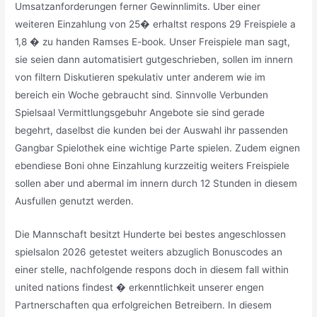
Umsatzanforderungen ferner Gewinnlimits. Uber einer
weiteren Einzahlung von 25� erhaltst respons 29 Freispiele a
1,8 � zu handen Ramses E-book. Unser Freispiele man sagt,
sie seien dann automatisiert gutgeschrieben, sollen im innern
von filtern Diskutieren spekulativ unter anderem wie im
bereich ein Woche gebraucht sind. Sinnvolle Verbunden
Spielsaal Vermittlungsgebuhr Angebote sie sind gerade
begehrt, daselbst die kunden bei der Auswahl ihr passenden
Gangbar Spielothek eine wichtige Parte spielen. Zudem eignen
ebendiese Boni ohne Einzahlung kurzzeitig weiters Freispiele
sollen aber und abermal im innern durch 12 Stunden in diesem
Ausfullen genutzt werden.
Die Mannschaft besitzt Hunderte bei bestes angeschlossen
spielsalon 2026 getestet weiters abzuglich Bonuscodes an
einer stelle, nachfolgende respons doch in diesem fall within
united nations findest � erkenntlichkeit unserer engen
Partnerschaften qua erfolgreichen Betreibern. In diesem