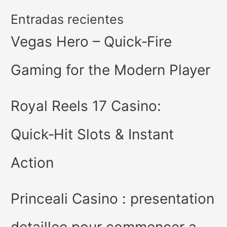
Entradas recientes
Vegas Hero – Quick‑Fire
Gaming for the Modern Player
Royal Reels 17 Casino:
Quick‑Hit Slots & Instant
Action
Princeali Casino : presentation