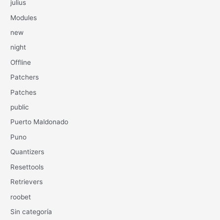
julius
Modules
new
night
Offline
Patchers
Patches
public
Puerto Maldonado
Puno
Quantizers
Resettools
Retrievers
roobet
Sin categoría