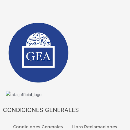
CONDICIONES GENERALES
Condiciones Generales
Libro Reclamaciones