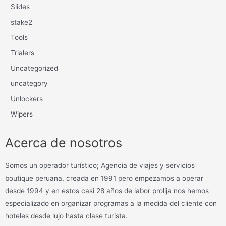
Slides
stake2
Tools
Trialers
Uncategorized
uncategory
Unlockers
Wipers
Acerca de nosotros
Somos un operador turístico; Agencia de viajes y servicios
boutique peruana, creada en 1991 pero empezamos a operar
desde 1994 y en estos casi 28 años de labor prolija nos hemos
especializado en organizar programas a la medida del cliente con
hoteles desde lujo hasta clase turista.