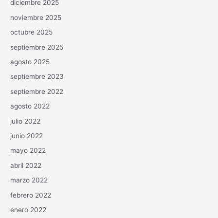
diciembre 2025
noviembre 2025
octubre 2025
septiembre 2025
agosto 2025
septiembre 2023
septiembre 2022
agosto 2022
julio 2022
junio 2022
mayo 2022
abril 2022
marzo 2022
febrero 2022
enero 2022